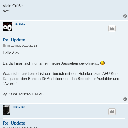
Viele Grüße,
axel
DJ4MG
Re: Update
B
Mi 19 Mai, 2010 21:13
e
i
Hallo Alex,
t
r
a
Da darf man sich nun an ein neues Aussehen gewöhnen...
g
Was nicht funktioniert ist der Bereich mit den Rubriken zum AFU-Kurs.
Da gab es den Bereich für Ausbilder und den Bereich für Ausbilder und
"Azubis".
vy 73 de Torsten DJ4MG
DG8YGZ
Re: Update