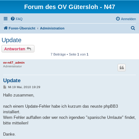
Forum des OV Gütersloh - N47
FAQ
Anmelden
S
Foren-Übersicht
Administration
u
Update
c
Antworten
h
7 Beiträge • Seite
1
von
1
e
ov-n47_admin
Administrator
Update
B
Mi 19 Mai, 2010 19:29
e
i
Hallo zusammen,
t
r
a
nach einem Update-Fehler habe ich kurzum das neuste phpBB3
g
installiert.
Wem Fehler auffallen oder wer noch irgendwo "spanische Umlaute" findet,
bitte mitteilen!
Danke.