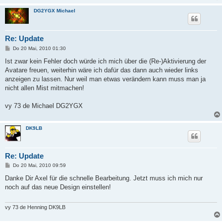
DG2YGX Michael
Re: Update
B
Do 20 Mai, 2010 01:30
e
i
Ist zwar kein Fehler doch würde ich mich über die (Re-)Aktivierung der
t
Avatare freuen, weiterhin wäre ich dafür das dann auch wieder links
r
a
anzeigen zu lassen. Nur weil man etwas verändern kann muss man ja
g
nicht allen Mist mitmachen!
vy 73 de Michael DG2YGX
DK9LB
Re: Update
B
Do 20 Mai, 2010 09:59
e
i
Danke Dir Axel für die schnelle Bearbeitung. Jetzt muss ich mich nur
t
noch auf das neue Design einstellen!
r
a
g
vy 73 de Henning DK9LB