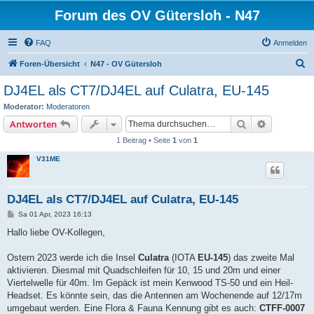
Forum des OV Gütersloh - N47
FAQ
Anmelden
S
Foren-Übersicht
N47 - OV Gütersloh
u
DJ4EL als CT7/DJ4EL auf Culatra, EU-145
c
Moderator:
Moderatoren
h
Suche
Erweiterte
Antworten
e
1 Beitrag • Seite
1
von
1
V31ME
DJ4EL als CT7/DJ4EL auf Culatra, EU-145
B
Sa 01 Apr, 2023 16:13
e
i
Hallo liebe OV-Kollegen,
t
r
a
Ostern 2023 werde ich die Insel
Culatra
(IOTA
EU-145
) das zweite Mal
g
aktivieren. Diesmal mit Quadschleifen für 10, 15 und 20m und einer
Viertelwelle für 40m. Im Gepäck ist mein Kenwood TS-50 und ein Heil-
Headset. Es könnte sein, das die Antennen am Wochenende auf 12/17m
umgebaut werden. Eine Flora & Fauna Kennung gibt es auch:
CTFF-0007