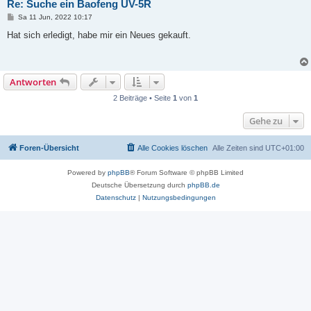
Re: Suche ein Baofeng UV-5R
B
Sa 11 Jun, 2022 10:17
e
i
Hat sich erledigt, habe mir ein Neues gekauft.
t
r
a
g
Antworten
2 Beiträge • Seite
1
von
1
Gehe zu
Foren-Übersicht
Alle Cookies löschen
Alle Zeiten sind
UTC+01:00
Powered by
phpBB
® Forum Software © phpBB Limited
Deutsche Übersetzung durch
phpBB.de
Datenschutz
|
Nutzungsbedingungen