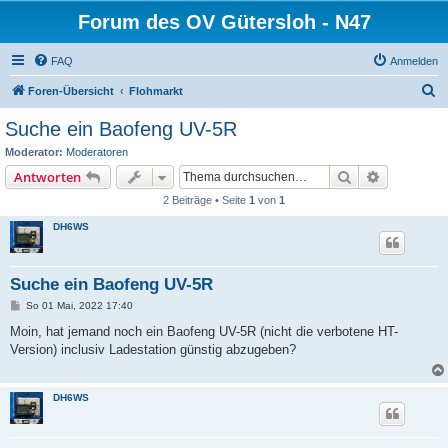
Forum des OV Gütersloh - N47
FAQ
Anmelden
S
Foren-Übersicht
Flohmarkt
u
Suche ein Baofeng UV-5R
c
Moderator:
Moderatoren
h
Suche
Erweiterte
Antworten
e
2 Beiträge • Seite
1
von
1
DH6WS
Suche ein Baofeng UV-5R
B
So 01 Mai, 2022 17:40
e
i
Moin, hat jemand noch ein Baofeng UV-5R (nicht die verbotene HT-
t
Version) inclusiv Ladestation günstig abzugeben?
r
a
g
DH6WS