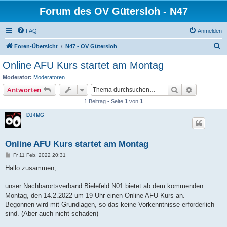
Forum des OV Gütersloh - N47
FAQ
Anmelden
S
Foren-Übersicht
N47 - OV Gütersloh
u
Online AFU Kurs startet am Montag
c
Moderator:
Moderatoren
h
Suche
Erweiterte
Antworten
e
1 Beitrag • Seite
1
von
1
DJ4MG
Online AFU Kurs startet am Montag
B
Fr 11 Feb, 2022 20:31
e
i
Hallo zusammen,
t
r
a
unser Nachbarortsverband Bielefeld N01 bietet ab dem kommenden
g
Montag, den 14.2.2022 um 19 Uhr einen Online AFU-Kurs an.
Begonnen wird mit Grundlagen, so das keine Vorkenntnisse erforderlich
sind. (Aber auch nicht schaden)