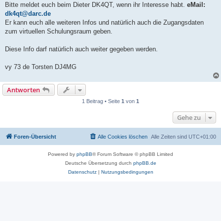
Bitte meldet euch beim Dieter DK4QT, wenn ihr Interesse habt.
eMail:
dk4qt@darc.de
Er kann euch alle weiteren Infos und natürlich auch die Zugangsdaten
zum virtuellen Schulungsraum geben.
Diese Info darf natürlich auch weiter gegeben werden.
vy 73 de Torsten DJ4MG
Antworten
1 Beitrag • Seite
1
von
1
Gehe zu
Foren-Übersicht
Alle Cookies löschen
Alle Zeiten sind
UTC+01:00
Powered by
phpBB
® Forum Software © phpBB Limited
Deutsche Übersetzung durch
phpBB.de
Datenschutz
|
Nutzungsbedingungen