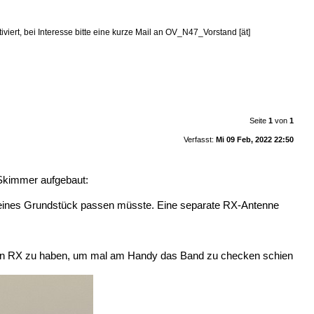
viert, bei Interesse bitte eine kurze Mail an OV_N47_Vorstand [ät]
Seite
1
von
1
Verfasst:
Mi 09 Feb, 2022 22:50
 Skimmer aufgebaut:
leines Grundstück passen müsste. Eine separate RX-Antenne
tzten RX zu haben, um mal am Handy das Band zu checken schien