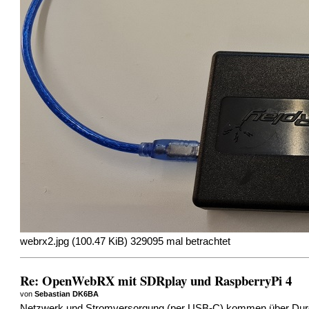
webrx2.jpg (100.47 KiB) 329095 mal betrachtet
Re: OpenWebRX mit SDRplay und RaspberryPi 4
von
Sebastian DK6BA
Netzwerk und Stromversorgung (per USB-C) kommen über Durchf