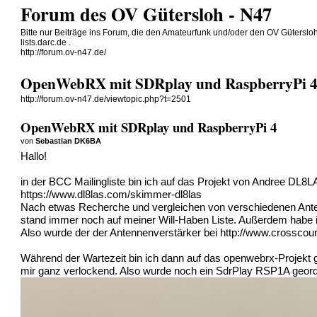
Forum des OV Gütersloh - N47
Bitte nur Beiträge ins Forum, die den Amateurfunk und/oder den OV Gütersloh 
lists.darc.de .
http://forum.ov-n47.de/
OpenWebRX mit SDRplay und RaspberryPi 
http://forum.ov-n47.de/viewtopic.php?t=2501
OpenWebRX mit SDRplay und RaspberryPi 4
von
Sebastian DK6BA
Hallo!
in der BCC Mailingliste bin ich auf das Projekt von Andree D
https://www.dl8las.com/skimmer-dl8las
Nach etwas Recherche und vergleichen von verschiedenen Ante
stand immer noch auf meiner Will-Haben Liste. Außerdem habe 
Also wurde der der Antennenverstärker bei
http://www.crosscountr
Während der Wartezeit bin ich dann auf das openwebrx-Projekt
mir ganz verlockend. Also wurde noch ein SdrPlay RSP1A geord