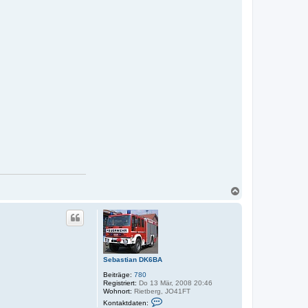
N
a
c
h
o
b
e
n
Sebastian DK6BA
Beiträge:
780
Registriert:
Do 13 Mär, 2008 20:46
Wohnort:
Rietberg, JO41FT
K
Kontaktdaten:
o