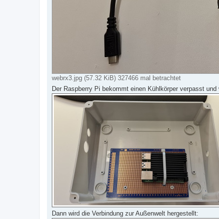
webrx3.jpg (57.32 KiB) 327466 mal betrachtet
Der Raspberry Pi bekommt einen Kühlkörper verpasst und w
Dann wird die Verbindung zur Außenwelt hergestellt: