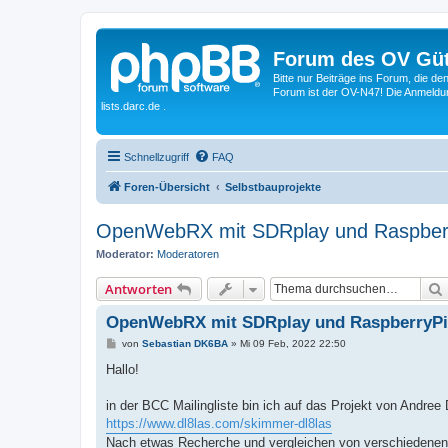
Forum des OV Güt
Bitte nur Beiträge ins Forum, die d
Forum ist der OV-N47! Die Anmeldung
lists.darc.de .
Schnellzugriff
FAQ
Foren-Übersicht
Selbstbauprojekte
OpenWebRX mit SDRplay und Raspber
Moderator:
Moderatoren
Antworten
OpenWebRX mit SDRplay und RaspberryPi
B
von
Sebastian DK6BA
»
Mi 09 Feb, 2022 22:50
e
i
Hallo!
t
r
a
in der BCC Mailingliste bin ich auf das Projekt von And
g
https://www.dl8las.com/skimmer-dl8las
Nach etwas Recherche und vergleichen von verschiedenen 