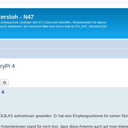
ersloh - N47
en Amateurfunk und/oder den OV Gütersloh betreffen. Verantwortlich für dieses
 ist deaktiviert, bei Interesse bitte eine kurze Mail an OV_N47_Vorstand [ät]
ryPi 4
Suche
Erweiterte Suche
 4
ree DL8LAS aufmerksam geworden. Er hat eine Empfangsantenne für seinen Sk
Antennentypen stand für mich fest, dass diese Antenne auch auf mein klei