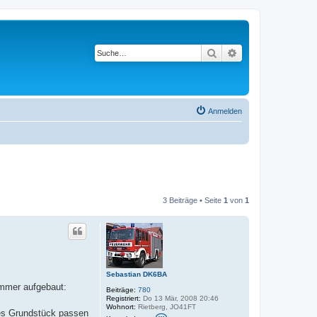
Suche
Erweiterte Suche
Anmelden
3 Beiträge • Seite
1
von
1
Sebastian DK6BA
immer aufgebaut:
Beiträge:
780
Registriert:
Do 13 Mär, 2008 20:46
Wohnort:
Rietberg, JO41FT
nes Grundstück passen
K