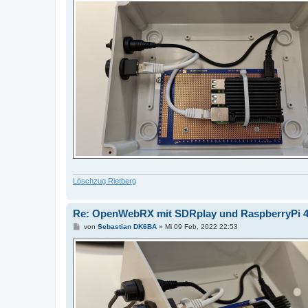
Löschzug Rietberg
Re: OpenWebRX mit SDRplay und RaspberryPi 
B
von
Sebastian DK6BA
»
Mi 09 Feb, 2022 22:53
e
i
t
r
a
g