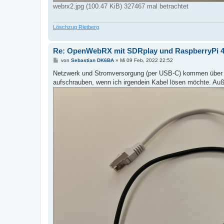
webrx2.jpg (100.47 KiB) 327467 mal betrachtet
Löschzug Rietberg
Re: OpenWebRX mit SDRplay und RaspberryPi 
B
von
Sebastian DK6BA
»
Mi 09 Feb, 2022 22:52
e
i
Netzwerk und Stromversorgung (per USB-C) kommen über D
t
aufschrauben, wenn ich irgendein Kabel lösen möchte. Au
r
a
g