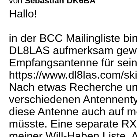
von
Sebastian DK6BA
Hallo!
in der BCC Mailingliste bi
DL8LAS aufmerksam gewor
Empfangsantenne für sei
https://www.dl8las.com/sk
Nach etwas Recherche un
verschiedenen Antennentyp
diese Antenne auch auf m
müsste. Eine separate RX
meiner Will-Haben Liste.