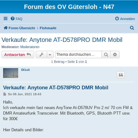
Forum des OV Gütersloh - N47
FAQ
Anmelden
S
Foren-Übersicht
Flohmarkt
u
Verkaufe: Anytone AT-D578PRO DMR Mobil
c
Moderator:
Moderatoren
h
Suche
Erweiterte
Antworten
e
1 Beitrag • Seite
1
von
1
Dl1oli
Verkaufe: Anytone AT-D578PRO DMR Mobil
B
So 06 Jun, 2021 18:43
e
i
Hallo,
t
Ich verkaufe mein fast neues AnyTone At-D578UV Pro 2 m/ 70 cm FM &
r
a
DMR Amateurfunk Transceiver. Mit Bluetooth, GPS, Blutooth PTT usw.
g
für 300€
Hier Details und Bilder: