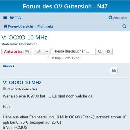
Forum des OV Gütersloh - N47
FAQ
Anmelden
S
Foren-Übersicht
Flohmarkt
u
V: OCXO 10 MHz
c
Moderator:
Moderatoren
h
Suche
Erweiterte
Antworten
e
1 Beitrag • Seite
1
von
1
DL2DBY
V: OCXO 10 MHz
B
Fr 14 Okt, 2022 07:26
e
i
Wer also eine IC9700 hat..... Es sind noch welche da.
t
r
a
Hallo!
g
Habe aus einer Fehlbestellung 10 MHz OCXO (Ofen-Quarzoszillatoren 10
ppb bei 0..75°C bezogen auf 25°C)
5 Volt HCMOS.