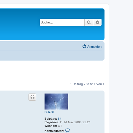
Suche
Erweiterte Suche
Anmelden
1 Beitrag • Seite
1
von
1
DH7OL
Beiträge:
84
Registriert:
Fr 14 Mär, 2008 21:24
Wohnort:
GT
K
Kontaktdaten:
o