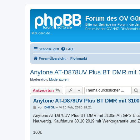
Forum des OV Güt
Bitte nur Beiträge ins Forum, die d
Forum ist der OV-N47! Die Anmeldung
lists.darc.de .
Schnellzugriff
FAQ
Foren-Übersicht
Flohmarkt
Anytone AT-D878UV Plus BT DMR mit
Moderator:
Moderatoren
Antworten
Anytone AT-D878UV Plus BT DMR mit 310
B
von
DH7OL
»
Mi 26 Feb, 2020 19:21
e
i
Anytone AT-D878UV Plus BT DMR mit 3100mAh GPS Blue
t
Neuwertig. Kaufdatum 30.10.2019 mit Werksgarantie und 
r
a
g
160€