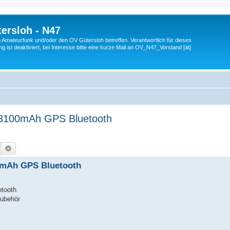
ersloh - N47
en Amateurfunk und/oder den OV Gütersloh betreffen. Verantwortlich für dieses
 ist deaktiviert, bei Interesse bitte eine kurze Mail an OV_N47_Vorstand [ät]
 3100mAh GPS Bluetooth
Suche
Erweiterte Suche
0mAh GPS Bluetooth
tooth
Zubehör