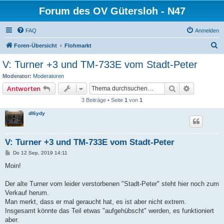
Forum des OV Gütersloh - N47
FAQ
Anmelden
S
Foren-Übersicht
Flohmarkt
u
V: Turner +3 und TM-733E vom Stadt-Peter
c
Moderator:
Moderatoren
h
Suche
Erweiterte
Antworten
e
3 Beiträge • Seite
1
von
1
dl6ydy
V: Turner +3 und TM-733E vom Stadt-Peter
B
Do 12 Sep, 2019 14:11
e
i
Moin!
t
r
a
Der alte Turner vom leider verstorbenen "Stadt-Peter" steht hier noch zum
g
Verkauf herum.
Man merkt, dass er mal geraucht hat, es ist aber nicht extrem.
Insgesamt könnte das Teil etwas "aufgehübscht" werden, es funktioniert
aber.