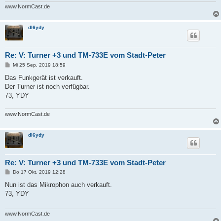
www.NormCast.de
dl6ydy
Re: V: Turner +3 und TM-733E vom Stadt-Peter
B
Mi 25 Sep, 2019 18:59
e
i
Das Funkgerät ist verkauft.
t
Der Turner ist noch verfügbar.
r
a
73, YDY
g
www.NormCast.de
dl6ydy
Re: V: Turner +3 und TM-733E vom Stadt-Peter
B
Do 17 Okt, 2019 12:28
e
i
Nun ist das Mikrophon auch verkauft.
t
73, YDY
r
a
g
www.NormCast.de