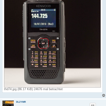
thd74.jpg (86.17 KiB) 24676 mal betrachtet
DL2YMR