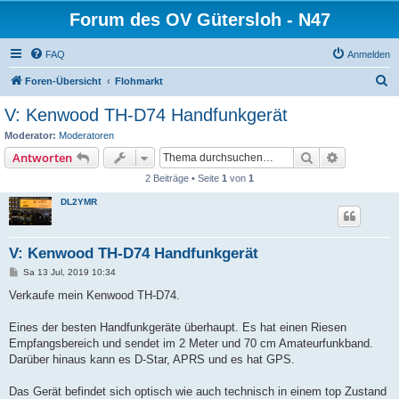
Forum des OV Gütersloh - N47
FAQ
Anmelden
S
Foren-Übersicht
Flohmarkt
u
V: Kenwood TH-D74 Handfunkgerät
c
Moderator:
Moderatoren
h
Suche
Erweiterte
Antworten
e
2 Beiträge • Seite
1
von
1
DL2YMR
V: Kenwood TH-D74 Handfunkgerät
B
Sa 13 Jul, 2019 10:34
e
i
Verkaufe mein Kenwood TH-D74.
t
r
a
Eines der besten Handfunkgeräte überhaupt. Es hat einen Riesen
g
Empfangsbereich und sendet im 2 Meter und 70 cm Amateurfunkband.
Darüber hinaus kann es D-Star, APRS und es hat GPS.
Das Gerät befindet sich optisch wie auch technisch in einem top Zustand