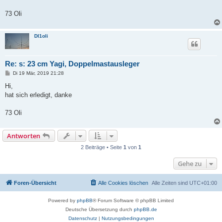
73 Oli
Dl1oli
Re: s: 23 cm Yagi, Doppelmastausleger
B
Di 19 Mär, 2019 21:28
e
i
Hi,
t
hat sich erledigt, danke
r
a
g
73 Oli
Antworten
2 Beiträge • Seite
1
von
1
Gehe zu
Foren-Übersicht
Alle Cookies löschen
Alle Zeiten sind
UTC+01:00
Powered by
phpBB
® Forum Software © phpBB Limited
Deutsche Übersetzung durch
phpBB.de
Datenschutz
|
Nutzungsbedingungen