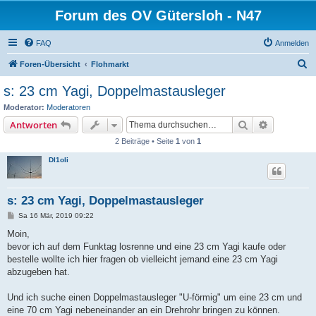
Forum des OV Gütersloh - N47
FAQ
Anmelden
S
Foren-Übersicht
Flohmarkt
u
s: 23 cm Yagi, Doppelmastausleger
c
Moderator:
Moderatoren
h
Suche
Erweiterte
Antworten
e
2 Beiträge • Seite
1
von
1
Dl1oli
s: 23 cm Yagi, Doppelmastausleger
B
Sa 16 Mär, 2019 09:22
e
i
Moin,
t
bevor ich auf dem Funktag losrenne und eine 23 cm Yagi kaufe oder
r
a
bestelle wollte ich hier fragen ob vielleicht jemand eine 23 cm Yagi
g
abzugeben hat.
Und ich suche einen Doppelmastausleger "U-förmig" um eine 23 cm und
eine 70 cm Yagi nebeneinander an ein Drehrohr bringen zu können.