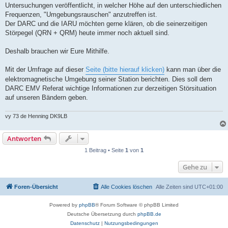
Untersuchungen veröffentlicht, in welcher Höhe auf den unterschiedlichen
Frequenzen, "Umgebungsrauschen" anzutreffen ist.
Der DARC und die IARU möchten gerne klären, ob die seinerzeitigen
Störpegel (QRN + QRM) heute immer noch aktuell sind.
Deshalb brauchen wir Eure Mithilfe.
Mit der Umfrage auf dieser
Seite (bitte hierauf klicken)
kann man über die
elektromagnetische Umgebung seiner Station berichten. Dies soll dem
DARC EMV Referat wichtige Informationen zur derzeitigen Störsituation
auf unseren Bändern geben.
vy 73 de Henning DK9LB
Antworten
1 Beitrag • Seite
1
von
1
Gehe zu
Foren-Übersicht
Alle Cookies löschen
Alle Zeiten sind
UTC+01:00
Powered by
phpBB
® Forum Software © phpBB Limited
Deutsche Übersetzung durch
phpBB.de
Datenschutz
|
Nutzungsbedingungen