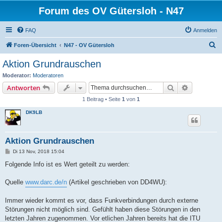
Forum des OV Gütersloh - N47
FAQ
Anmelden
S
Foren-Übersicht
N47 - OV Gütersloh
u
Aktion Grundrauschen
c
Moderator:
Moderatoren
h
Suche
Erweiterte
Antworten
e
1 Beitrag • Seite
1
von
1
DK9LB
Aktion Grundrauschen
B
Di 13 Nov, 2018 15:04
e
i
Folgende Info ist es Wert geteilt zu werden:
t
r
a
Quelle
www.darc.de/n
(Artikel geschrieben von DD4WU):
g
Immer wieder kommt es vor, dass Funkverbindungen durch externe
Störungen nicht möglich sind. Gefühlt haben diese Störungen in den
letzten Jahren zugenommen. Vor etlichen Jahren bereits hat die ITU