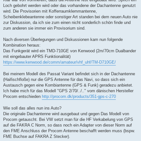
Loch gebohrt werden wird oder das vorhandene der Dachantenne genutzt
wird. Die Provisorien mit Kofferraumklemmantenne,
Scheibenklebeantenne oder sonstiger Art standen bei dem neuen Auto nie
zur Diskussion, da ich sie zum einen nicht sonderlich schön finde und
zum anderen sie immer ein Provisorium sind.
Nach diversen Überlegungen und Diskussionen kam nun folgende
Kombination heraus:
Das Funkgerät wird ein TMD-710GE von Kenwood (2m/70cm Dualbander
mit eingebauter APRS Funktionalität)
https://www.kenwood.de/comm/amateur/vhf_uhf/TM-D710GE/
Bei meinem Modell des Passat Variant befindet sich in der Dachantenne
(Haifischfloße) nur die GPS Antenne für das Navi, so dass sich ein
Austausch gegen eine Kombiantenne (GPS & Funk) geradezu anbietet.
Ich habe mich für das Modell "GPS 2/70/../.." vom dänischen Hersteller
Procom entschieden
http://procom.dk/products/351-gps-c-270
Wie soll das alles nun ins Auto?
Die originale Dachantenne wird ausgebaut und gegen Das Modell von
Procom getauscht. Bei VW setzt man für die HF Verkabelung von GPS
auf die FAKRA C Norm, so dass noch ein Adapter von dieser Norm auf
den FME Anschluss der Procom Antenne beschafft werden muss (bspw.
FME Buchse auf FAKRA Z Stecker).