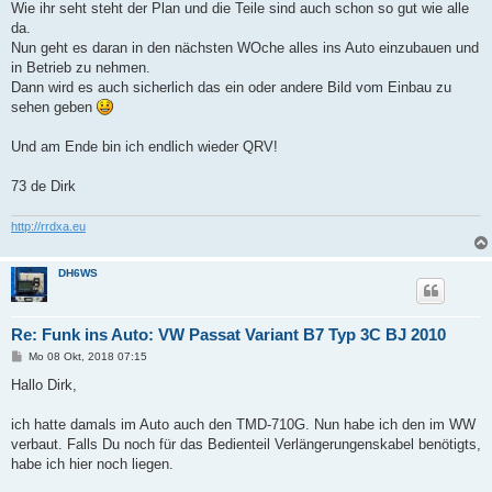
Wie ihr seht steht der Plan und die Teile sind auch schon so gut wie alle
da.
Nun geht es daran in den nächsten WOche alles ins Auto einzubauen und
in Betrieb zu nehmen.
Dann wird es auch sicherlich das ein oder andere Bild vom Einbau zu
sehen geben
Und am Ende bin ich endlich wieder QRV!
73 de Dirk
http://rrdxa.eu
DH6WS
Re: Funk ins Auto: VW Passat Variant B7 Typ 3C BJ 2010
B
Mo 08 Okt, 2018 07:15
e
i
Hallo Dirk,
t
r
a
ich hatte damals im Auto auch den TMD-710G. Nun habe ich den im WW
g
verbaut. Falls Du noch für das Bedienteil Verlängerungenskabel benötigts,
habe ich hier noch liegen.