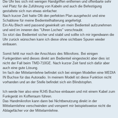
Die Uhr lies sich mit wenigen Handgriffen entfernen und offenbarte sehr
viel Platz für die Zuführung von Kabeln und auch die Befestigung
gestaltete sich nun etwas einfacher.
Nach kurzer Zeit hatte Olli den perfekten Plan ausgeheckt und eine
Schablone für meine Bedienteilhalterung angefertigt.
Ein Alu Blech wird passend gewinkelt um mein Bedienteil aufzunehmen
und wird im inneren des "Uhren Loches" verschraubt.
So sitzt das Bedienteil sicher und stabil und sollte ich mir irgendwann die
Uhr zurück wünschen kann ich diese ohne sichtbare Spuren wieder
einbauen.
Somit fehlt nur noch der Anschluss des Mikrofons. Bei einigen
Funkgeräten wird dieses direkt am Bedienteil eingesteckt aber dies ist
nicht der Fall beim TMD-710GE. Nach kurzer Zeit fand sich dafür aber
auch eine gute Lösung.
Im fach der Mittelarmlehne befindet sich bei einigen Modellen eine MEDIA
IN Buchse für das Autoradio. In meinem Modell ist diese Funktion nicht
vorhanden und an der Stelle befindet sich ein Blindstopfen.
Ich werde hier also eine RJ45 Buchse einbauen und mit einem Kabel zum
Funkgerät im Kofferraum führen.
Das Handmikrofon kann dann bei Nichtbenutzung direkt in der
Mittelarmlehne verschwinden und versperrt mir beispielsweise nicht die
Ablagefächer vor der Mittelarmlehne.