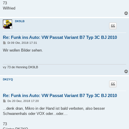
73
Wilfried
DK9LB
Re: Funk ins Auto: VW Passat Variant B7 Typ 3C BJ 2010
B
Di 09 Okt, 2018 17:31
e
i
Wir wollen Bilder sehen.
t
r
a
g
vy 73 de Henning DK9LB
DK2YQ
Re: Funk ins Auto: VW Passat Variant B7 Typ 3C BJ 2010
B
Do 20 Dez, 2018 17:20
e
i
...denk dran, Mikro in der Hand ist bald verboten, also besser
t
Schwanenhals oder VOX oder...oder....
r
a
g
73