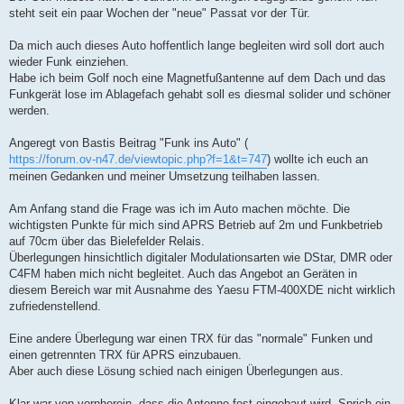
steht seit ein paar Wochen der "neue" Passat vor der Tür.
Da mich auch dieses Auto hoffentlich lange begleiten wird soll dort auch
wieder Funk einziehen.
Habe ich beim Golf noch eine Magnetfußantenne auf dem Dach und das
Funkgerät lose im Ablagefach gehabt soll es diesmal solider und schöner
werden.
Angeregt von Bastis Beitrag "Funk ins Auto" (
https://forum.ov-n47.de/viewtopic.php?f=1&t=747
) wollte ich euch an
meinen Gedanken und meiner Umsetzung teilhaben lassen.
Am Anfang stand die Frage was ich im Auto machen möchte. Die
wichtigsten Punkte für mich sind APRS Betrieb auf 2m und Funkbetrieb
auf 70cm über das Bielefelder Relais.
Überlegungen hinsichtlich digitaler Modulationsarten wie DStar, DMR oder
C4FM haben mich nicht begleitet. Auch das Angebot an Geräten in
diesem Bereich war mit Ausnahme des Yaesu FTM-400XDE nicht wirklich
zufriedenstellend.
Eine andere Überlegung war einen TRX für das "normale" Funken und
einen getrennten TRX für APRS einzubauen.
Aber auch diese Lösung schied nach einigen Überlegungen aus.
Klar war von vornherein, dass die Antenne fest eingebaut wird. Sprich ein