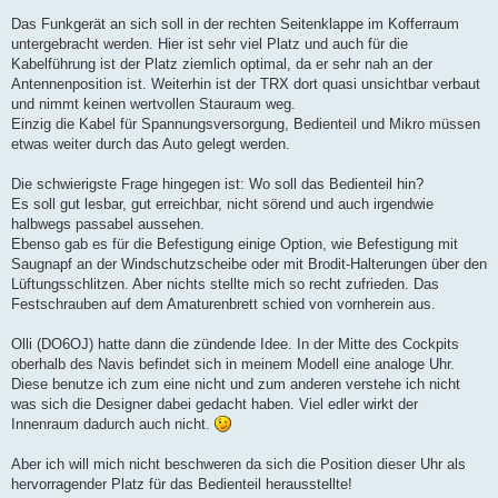
Das Funkgerät an sich soll in der rechten Seitenklappe im Kofferraum
untergebracht werden. Hier ist sehr viel Platz und auch für die
Kabelführung ist der Platz ziemlich optimal, da er sehr nah an der
Antennenposition ist. Weiterhin ist der TRX dort quasi unsichtbar verbaut
und nimmt keinen wertvollen Stauraum weg.
Einzig die Kabel für Spannungsversorgung, Bedienteil und Mikro müssen
etwas weiter durch das Auto gelegt werden.
Die schwierigste Frage hingegen ist: Wo soll das Bedienteil hin?
Es soll gut lesbar, gut erreichbar, nicht sörend und auch irgendwie
halbwegs passabel aussehen.
Ebenso gab es für die Befestigung einige Option, wie Befestigung mit
Saugnapf an der Windschutzscheibe oder mit Brodit-Halterungen über den
Lüftungsschlitzen. Aber nichts stellte mich so recht zufrieden. Das
Festschrauben auf dem Amaturenbrett schied von vornherein aus.
Olli (DO6OJ) hatte dann die zündende Idee. In der Mitte des Cockpits
oberhalb des Navis befindet sich in meinem Modell eine analoge Uhr.
Diese benutze ich zum eine nicht und zum anderen verstehe ich nicht
was sich die Designer dabei gedacht haben. Viel edler wirkt der
Innenraum dadurch auch nicht.
Aber ich will mich nicht beschweren da sich die Position dieser Uhr als
hervorragender Platz für das Bedienteil herausstellte!