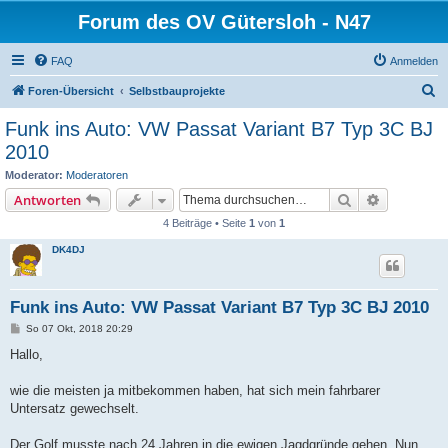
Forum des OV Gütersloh - N47
FAQ
Anmelden
S
Foren-Übersicht
Selbstbauprojekte
u
Funk ins Auto: VW Passat Variant B7 Typ 3C BJ
c
2010
h
Moderator:
Moderatoren
e
Suche
Erweiterte
Antworten
4 Beiträge • Seite
1
von
1
DK4DJ
Funk ins Auto: VW Passat Variant B7 Typ 3C BJ 2010
B
So 07 Okt, 2018 20:29
e
i
Hallo,
t
r
a
wie die meisten ja mitbekommen haben, hat sich mein fahrbarer
g
Untersatz gewechselt.
Der Golf musste nach 24 Jahren in die ewigen Jagdgründe gehen. Nun