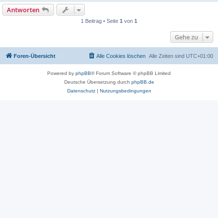
Antworten
1 Beitrag • Seite
1
von
1
Gehe zu
Foren-Übersicht
Alle Cookies löschen
Alle Zeiten sind
UTC+01:00
Powered by
phpBB
® Forum Software © phpBB Limited
Deutsche Übersetzung durch
phpBB.de
Datenschutz
|
Nutzungsbedingungen