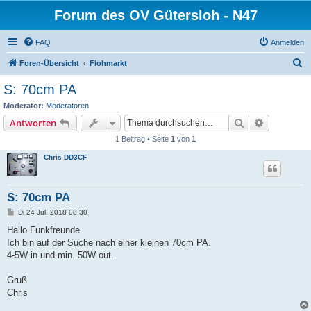
Forum des OV Gütersloh - N47
FAQ
Anmelden
S
Foren-Übersicht
Flohmarkt
u
S: 70cm PA
c
Moderator:
Moderatoren
h
Suche
Erweiterte
Antworten
e
1 Beitrag • Seite
1
von
1
Chris DD3CF
S: 70cm PA
B
Di 24 Jul, 2018 08:30
e
i
Hallo Funkfreunde
t
Ich bin auf der Suche nach einer kleinen 70cm PA.
r
a
4-5W in und min. 50W out.
g
Gruß
Chris