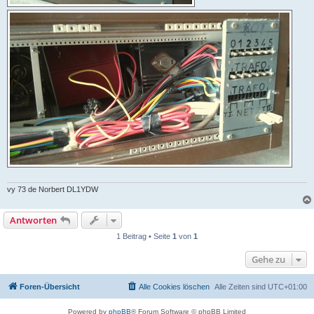
vy 73 de Norbert DL1YDW
Antworten
1 Beitrag • Seite
1
von
1
Gehe zu
Foren-Übersicht
Alle Cookies löschen
Alle Zeiten sind
UTC+01:00
Powered by
phpBB
® Forum Software © phpBB Limited