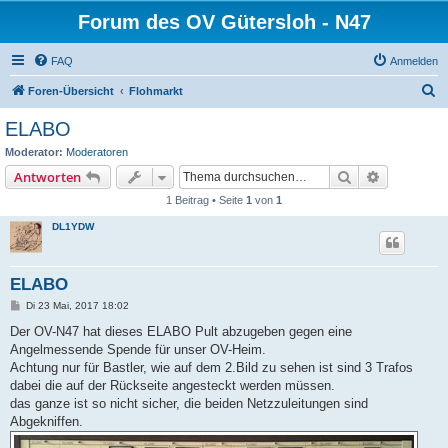
Forum des OV Gütersloh - N47
FAQ
Anmelden
S
Foren-Übersicht
Flohmarkt
u
ELABO
c
Moderator:
Moderatoren
h
Suche
Erweiterte
Antworten
e
1 Beitrag • Seite
1
von
1
DL1YDW
ELABO
B
Di 23 Mai, 2017 18:02
e
i
Der OV-N47 hat dieses ELABO Pult abzugeben gegen eine
t
Angelmessende Spende für unser OV-Heim.
r
a
Achtung nur für Bastler, wie auf dem 2.Bild zu sehen ist sind 3 Trafos
g
dabei die auf der Rückseite angesteckt werden müssen.
das ganze ist so nicht sicher, die beiden Netzzuleitungen sind
Abgekniffen.