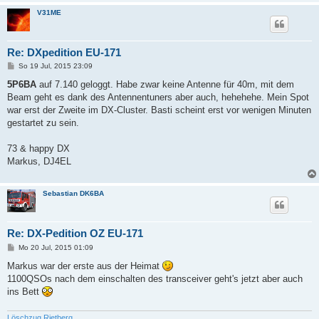
V31ME
Re: DXpedition EU-171
B
So 19 Jul, 2015 23:09
e
i
5P6BA
auf 7.140 geloggt. Habe zwar keine Antenne für 40m, mit dem
t
Beam geht es dank des Antennentuners aber auch, hehehehe. Mein Spot
r
a
war erst der Zweite im DX-Cluster. Basti scheint erst vor wenigen Minuten
g
gestartet zu sein.
73 & happy DX
Markus, DJ4EL
Sebastian DK6BA
Re: DX-Pedition OZ EU-171
B
Mo 20 Jul, 2015 01:09
e
i
Markus war der erste aus der Heimat
t
1100QSOs nach dem einschalten des transceiver geht's jetzt aber auch
r
a
ins Bett
g
Löschzug Rietberg