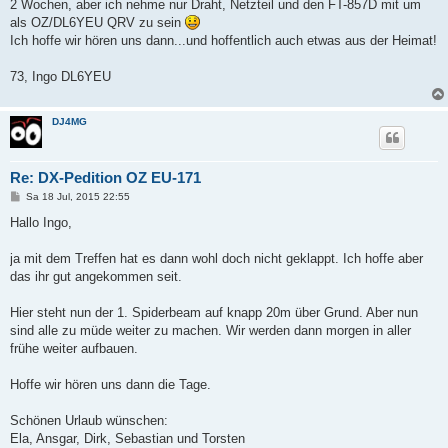
2 Wochen, aber ich nehme nur Draht, Netzteil und den FT-857D mit um
als OZ/DL6YEU QRV zu sein
Ich hoffe wir hören uns dann...und hoffentlich auch etwas aus der Heimat!
73, Ingo DL6YEU
DJ4MG
Re: DX-Pedition OZ EU-171
B
Sa 18 Jul, 2015 22:55
e
i
Hallo Ingo,
t
r
a
ja mit dem Treffen hat es dann wohl doch nicht geklappt. Ich hoffe aber
g
das ihr gut angekommen seit.
Hier steht nun der 1. Spiderbeam auf knapp 20m über Grund. Aber nun
sind alle zu müde weiter zu machen. Wir werden dann morgen in aller
frühe weiter aufbauen.
Hoffe wir hören uns dann die Tage.
Schönen Urlaub wünschen:
Ela, Ansgar, Dirk, Sebastian und Torsten