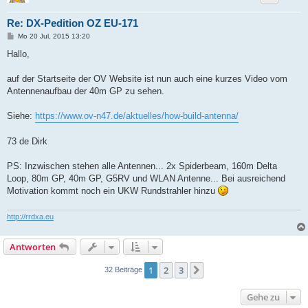
Re: DX-Pedition OZ EU-171
B
Mo 20 Jul, 2015 13:20
e
i
Hallo,
t
r
a
auf der Startseite der OV Website ist nun auch eine kurzes Video vom
g
Antennenaufbau der 40m GP zu sehen.
Siehe:
https://www.ov-n47.de/aktuelles/how-build-antenna/
73 de Dirk
PS: Inzwischen stehen alle Antennen... 2x Spiderbeam, 160m Delta
Loop, 80m GP, 40m GP, G5RV und WLAN Antenne... Bei ausreichend
Motivation kommt noch ein UKW Rundstrahler hinzu
http://rrdxa.eu
Antworten
1
2
3
Nächste
32 Beiträge
Gehe zu