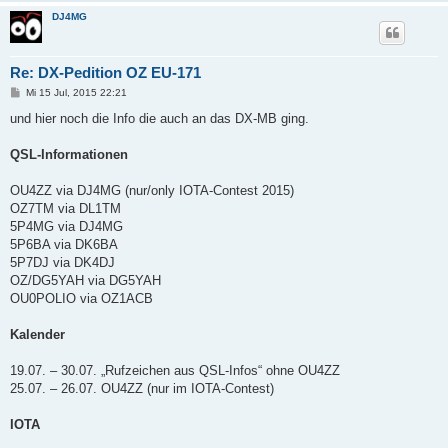
DJ4MG
Re: DX-Pedition OZ EU-171
B
Mi 15 Jul, 2015 22:21
e
i
und hier noch die Info die auch an das DX-MB ging.
t
r
a
QSL-Informationen
g
OU4ZZ via DJ4MG (nur/only IOTA-Contest 2015)
OZ7TM via DL1TM
5P4MG via DJ4MG
5P6BA via DK6BA
5P7DJ via DK4DJ
OZ/DG5YAH via DG5YAH
OU0POLIO via OZ1ACB
Kalender
19.07. – 30.07. „Rufzeichen aus QSL-Infos“ ohne OU4ZZ
25.07. – 26.07. OU4ZZ (nur im IOTA-Contest)
IOTA