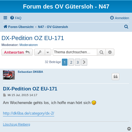
Forum des OV Gütersloh - N47
FAQ
Anmelden
S
Foren-Übersicht
N47 - OV Gütersloh
u
DX-Pedition OZ EU-171
c
Moderator:
Moderatoren
h
Suche
Erweiterte
Antworten
e
1
2
3
Nächste
32 Beiträge
Sebastian DK6BA
DX-Pedition OZ EU-171
B
Mi 15 Jul, 2015 14:17
e
i
Am Wochenende gehts los, ich hoffe man hört sich
t
r
a
http://dk6ba.de/category/dx-2/
g
Löschzug Rietberg