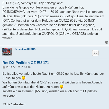
EU-171; OZ, Vendsyssel-Thy / Nordjylland:
Eine kleine Gruppe von Funkamateuren aus NRW um Tor,
DJ4MG/5P4MG, ist vom 19.07. – 30.07. aus der Nähe von Løkken von
160 bis 10m (inkl. WARC) vorzugsweise in SSB qrv. Eine Teilnahme am
IOTA-Contest ist unter dem Rufzeichen OU4ZZ (QSL via DJ4MG)
geplant. Außerhalb des Contests ist an Betrieb unter den eigenen,
größtenteils dänischen Rufzeichen gedacht. QSL via homecall. Es soll
auch das Sonderrufzeichen OU0POLIO (QSL via OZ1ACB) aktiviert
werden.
Sebastian DK6BA
Re: DX-Pedition OZ EU-171
B
Fr 17 Jul, 2015 18:19
e
i
Es ist alles verladen, heute Nacht um 00.30 gehts los. Ihr könnt uns per
t
APRS folgen
r
a
Wir hoffen Sonntag abend QRV zu sein und würden uns freuen Abends
g
auf 40m etwas aus der Heimat zu hören
sobald wir im Internet QRV sind, werden wir euch aber mit Updates
versorgen
73 de Sebastian