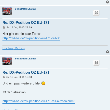
Sebastian DK6BA
Re: DX-Pedition OZ EU-171
B
Sa 18 Jul, 2015 23:19
e
i
Hier gibt es ein paar Fotos:
t
http://dk6ba.de/dx-pedition-eu-171-teil-3/
r
a
g
Löschzug Rietberg
Sebastian DK6BA
Re: DX-Pedition OZ EU-171
B
So 19 Jul, 2015 16:53
e
i
Und ein paar weitere Bilder
t
r
a
73 de Sebastian
g
http://dk6ba.de/dx-pedition-eu-171-teil-4-fotoalbum/