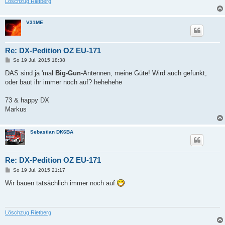
Löschzug Rietberg
V31ME
Re: DX-Pedition OZ EU-171
B
So 19 Jul, 2015 18:38
e
i
DAS sind ja 'mal
Big-Gun
-Antennen, meine Güte! Wird auch gefunkt,
t
oder baut ihr immer noch auf? hehehehe
r
a
g
73 & happy DX
Markus
Sebastian DK6BA
Re: DX-Pedition OZ EU-171
B
So 19 Jul, 2015 21:17
e
i
Wir bauen tatsächlich immer noch auf
t
r
a
g
Löschzug Rietberg