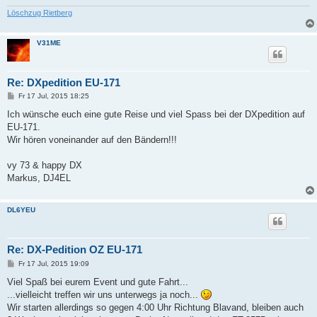
Löschzug Rietberg
V31ME
Re: DXpedition EU-171
B
Fr 17 Jul, 2015 18:25
e
i
Ich wünsche euch eine gute Reise und viel Spass bei der DXpedition auf
t
EU-171.
r
a
Wir hören voneinander auf den Bändern!!!
g
vy 73 & happy DX
Markus, DJ4EL
DL6YEU
Re: DX-Pedition OZ EU-171
B
Fr 17 Jul, 2015 19:09
e
i
Viel Spaß bei eurem Event und gute Fahrt...
t
...vielleicht treffen wir uns unterwegs ja noch...
r
a
Wir starten allerdings so gegen 4:00 Uhr Richtung Blavand, bleiben auch
g