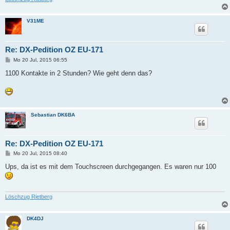
V31ME
Re: DX-Pedition OZ EU-171
B
Mo 20 Jul, 2015 06:55
e
i
1100 Kontakte in 2 Stunden? Wie geht denn das?
t
r
a
g
Sebastian DK6BA
Re: DX-Pedition OZ EU-171
B
Mo 20 Jul, 2015 08:40
e
i
Ups, da ist es mit dem Touchscreen durchgegangen. Es waren nur 100
t
r
a
g
Löschzug Rietberg
DK4DJ