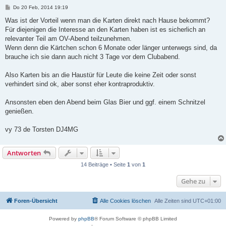
B
Do 20 Feb, 2014 19:19
e
i
Was ist der Vorteil wenn man die Karten direkt nach Hause bekommt?
t
Für diejenigen die Interesse an den Karten haben ist es sicherlich an
r
a
relevanter Teil am OV-Abend teilzunehmen.
g
Wenn denn die Kärtchen schon 6 Monate oder länger unterwegs sind, da
brauche ich sie dann auch nicht 3 Tage vor dem Clubabend.
Also Karten bis an die Haustür für Leute die keine Zeit oder sonst
verhindert sind ok, aber sonst eher kontraproduktiv.
Ansonsten eben den Abend beim Glas Bier und ggf. einem Schnitzel
genießen.
vy 73 de Torsten DJ4MG
Antworten
14 Beiträge • Seite
1
von
1
Gehe zu
Foren-Übersicht
Alle Cookies löschen
Alle Zeiten sind
UTC+01:00
Powered by
phpBB
® Forum Software © phpBB Limited