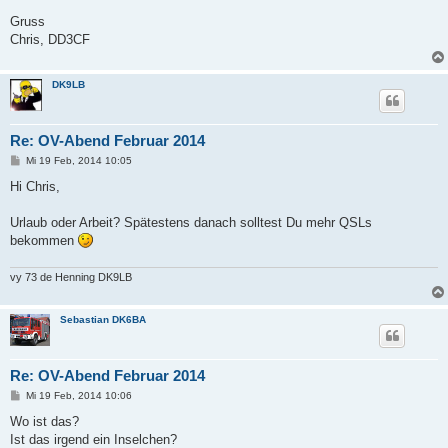
Gruss
Chris, DD3CF
DK9LB
Re: OV-Abend Februar 2014
B
Mi 19 Feb, 2014 10:05
e
i
Hi Chris,
t
r
a
Urlaub oder Arbeit? Spätestens danach solltest Du mehr QSLs
g
bekommen
vy 73 de Henning DK9LB
Sebastian DK6BA
Re: OV-Abend Februar 2014
B
Mi 19 Feb, 2014 10:06
e
i
Wo ist das?
t
Ist das irgend ein Inselchen?
r