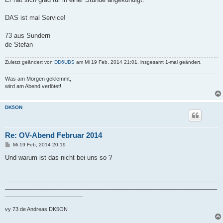
DAS ist mal Service!
73 aus Sundern
de Stefan
Zuletzt geändert von
DD6UBS
am Mi 19 Feb, 2014 21:01, insgesamt 1-mal geändert.
Was am Morgen geklemmt,
wird am Abend verlötet!
DK5ON
Re: OV-Abend Februar 2014
B
Mi 19 Feb, 2014 20:19
e
i
Und warum ist das nicht bei uns so ?
t
r
a
g
_______________________________________________________________________
__________________________
vy 73 de Andreas DK5ON