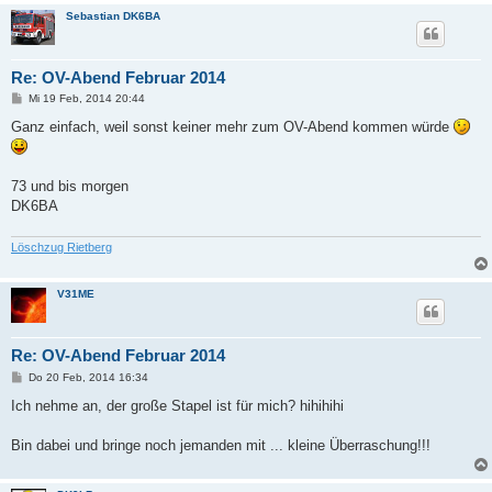
Sebastian DK6BA
Re: OV-Abend Februar 2014
B
Mi 19 Feb, 2014 20:44
e
i
Ganz einfach, weil sonst keiner mehr zum OV-Abend kommen würde
t
r
a
g
73 und bis morgen
DK6BA
Löschzug Rietberg
V31ME
Re: OV-Abend Februar 2014
B
Do 20 Feb, 2014 16:34
e
i
Ich nehme an, der große Stapel ist für mich? hihihihi
t
r
a
Bin dabei und bringe noch jemanden mit ... kleine Überraschung!!!
g