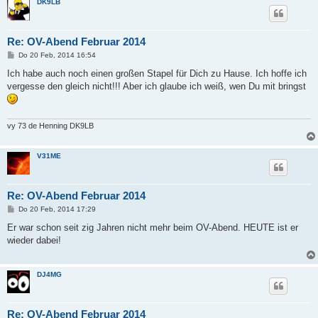
DK9LB
Re: OV-Abend Februar 2014
B
Do 20 Feb, 2014 16:54
e
i
Ich habe auch noch einen großen Stapel für Dich zu Hause. Ich hoffe ich
t
vergesse den gleich nicht!!! Aber ich glaube ich weiß, wen Du mit bringst
r
a
g
vy 73 de Henning DK9LB
V31ME
Re: OV-Abend Februar 2014
B
Do 20 Feb, 2014 17:29
e
i
Er war schon seit zig Jahren nicht mehr beim OV-Abend. HEUTE ist er
t
wieder dabei!
r
a
g
DJ4MG
Re: OV-Abend Februar 2014