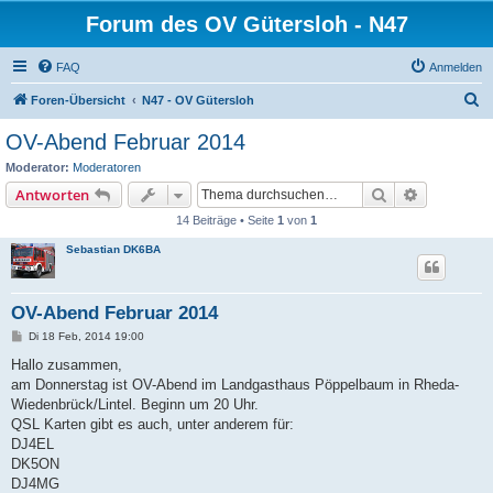
Forum des OV Gütersloh - N47
FAQ
Anmelden
S
Foren-Übersicht
N47 - OV Gütersloh
u
OV-Abend Februar 2014
c
Moderator:
Moderatoren
h
Suche
Erweiterte
Antworten
e
14 Beiträge • Seite
1
von
1
Sebastian DK6BA
OV-Abend Februar 2014
B
Di 18 Feb, 2014 19:00
e
i
Hallo zusammen,
t
am Donnerstag ist OV-Abend im Landgasthaus Pöppelbaum in Rheda-
r
a
Wiedenbrück/Lintel. Beginn um 20 Uhr.
g
QSL Karten gibt es auch, unter anderem für:
DJ4EL
DK5ON
DJ4MG