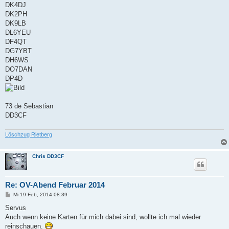
DK4DJ
DK2PH
DK9LB
DL6YEU
DF4QT
DG7YBT
DH6WS
DO7DAN
DP4D
73 de Sebastian
DD3CF
Löschzug Rietberg
Chris DD3CF
Re: OV-Abend Februar 2014
B
Mi 19 Feb, 2014 08:39
e
i
Servus
t
Auch wenn keine Karten für mich dabei sind, wollte ich mal wieder
r
a
reinschauen.