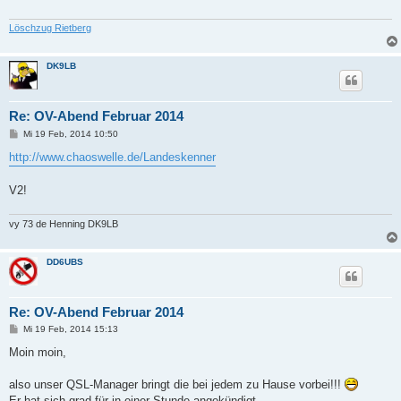
a
g
Löschzug Rietberg
DK9LB
Re: OV-Abend Februar 2014
B
Mi 19 Feb, 2014 10:50
e
i
http://www.chaoswelle.de/Landeskenner
t
r
a
V2!
g
vy 73 de Henning DK9LB
DD6UBS
Re: OV-Abend Februar 2014
B
Mi 19 Feb, 2014 15:13
e
i
Moin moin,
t
r
a
also unser QSL-Manager bringt die bei jedem zu Hause vorbei!!!
g
Er hat sich grad für in einer Stunde angekündigt.