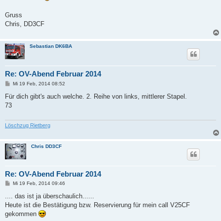
g
Gruss
Chris, DD3CF
Sebastian DK6BA
Re: OV-Abend Februar 2014
B
Mi 19 Feb, 2014 08:52
e
i
Für dich gibt's auch welche. 2. Reihe von links, mittlerer Stapel.
t
73
r
a
g
Löschzug Rietberg
Chris DD3CF
Re: OV-Abend Februar 2014
B
Mi 19 Feb, 2014 09:46
e
i
.... das ist ja überschaulich......
t
Heute ist die Bestätigung bzw. Reservierung für mein call V25CF
r
a
gekommen
g