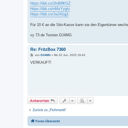
https://ibb.co/1fnB8KGZ
https://ibb.co/nMsYygtz
https://ibb.co/JwJ41qj1
Für 10 € an die Silo-Kasse kann sie den Eigentümer wechs
vy 73 de Torsten DJ4MG
Re: FritzBox 7360
B
von
DJ4MG
»
Mo 02 Jun, 2025 19:43
e
i
VERKAUFT!
t
r
a
g
Antworten
Zurück zu „Flohmarkt“
Foren-Übersicht