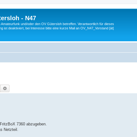
ersloh - N47
en Amateurfunk und/oder den OV Gütersloh betreffen. Verantwortlich für dieses
 ist deaktiviert, bei Interesse bitte eine kurze Mail an OV_N47_Vorstand [ät]
Suche
Erweiterte Suche
e FritzBoX 7360 abzugeben.
s Netzteil.