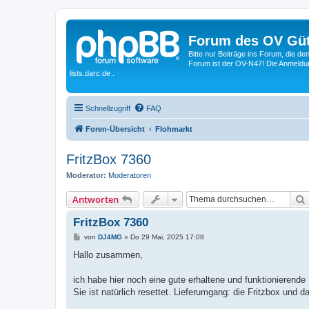
Forum des OV Güt
Bitte nur Beiträge ins Forum, die d
Forum ist der OV-N47! Die Anmeldung
lists.darc.de .
Schnellzugriff
FAQ
Foren-Übersicht
Flohmarkt
FritzBox 7360
Moderator:
Moderatoren
Antworten
FritzBox 7360
B
von
DJ4MG
»
Do 29 Mai, 2025 17:08
e
i
Hallo zusammen,
t
r
a
ich habe hier noch eine gute erhaltene und funktionierend
g
Sie ist natürlich resettet. Lieferumgang: die Fritzbox und da