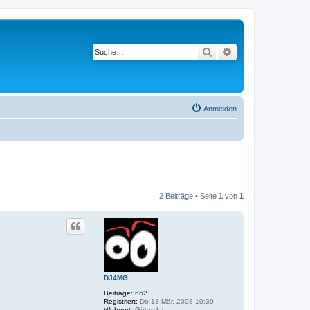
Suche
Erweiterte Suche
Anmelden
2 Beiträge • Seite
1
von
1
DJ4MG
Beiträge:
662
Registriert:
Do 13 Mär, 2008 10:39
Wohnort:
Gütersloh