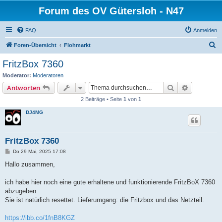
Forum des OV Gütersloh - N47
FAQ
Anmelden
S
Foren-Übersicht
Flohmarkt
u
FritzBox 7360
c
Moderator:
Moderatoren
h
Suche
Erweiterte
Antworten
e
2 Beiträge • Seite
1
von
1
DJ4MG
FritzBox 7360
B
Do 29 Mai, 2025 17:08
e
i
Hallo zusammen,
t
r
a
ich habe hier noch eine gute erhaltene und funktionierende FritzBoX 7360
g
abzugeben.
Sie ist natürlich resettet. Lieferumgang: die Fritzbox und das Netzteil.
https://ibb.co/1fnB8KGZ