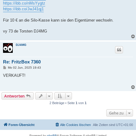
https://ibb.co/nMsYygtz
https://ibb.co/JwJ41qj1
Für 10 € an die Silo-Kasse kann sie den Eigentümer wechseln.
vy 73 de Torsten DJ4MG
DJ4MG
Re: FritzBox 7360
B
Mo 02 Jun, 2025 19:43
e
i
VERKAUFT!
t
r
a
g
Antworten
2 Beiträge • Seite
1
von
1
Gehe zu
Foren-Übersicht
Alle Cookies löschen
Alle Zeiten sind
UTC+01:00
Powered by
phpBB
® Forum Software © phpBB Limited