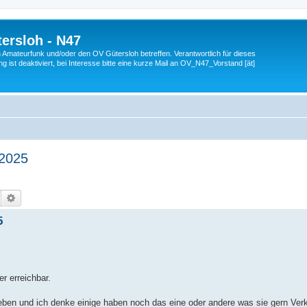
ersloh - N47
en Amateurfunk und/oder den OV Gütersloh betreffen. Verantwortlich für dieses
 ist deaktiviert, bei Interesse bitte eine kurze Mail an OV_N47_Vorstand [ät]
.2025
Suche
Erweiterte Suche
5
r erreichbar.
leben und ich denke einige haben noch das eine oder andere was sie gern Ve