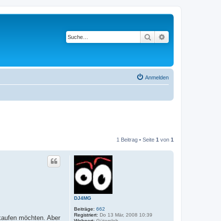
Suche
Erweiterte Suche
Anmelden
1 Beitrag • Seite
1
von
1
DJ4MG
Beiträge:
662
Registriert:
Do 13 Mär, 2008 10:39
rkaufen möchten. Aber
Wohnort:
Gütersloh