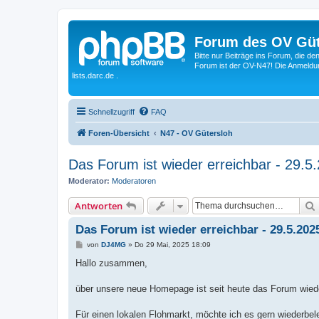
Forum des OV Güt
Bitte nur Beiträge ins Forum, die d
Forum ist der OV-N47! Die Anmeldung
lists.darc.de .
Schnellzugriff
FAQ
Foren-Übersicht
N47 - OV Gütersloh
Das Forum ist wieder erreichbar - 29.5
Moderator:
Moderatoren
Antworten
Das Forum ist wieder erreichbar - 29.5.202
B
von
DJ4MG
»
Do 29 Mai, 2025 18:09
e
i
Hallo zusammen,
t
r
a
über unsere neue Homepage ist seit heute das Forum wiede
g
Für einen lokalen Flohmarkt, möchte ich es gern wiederbe