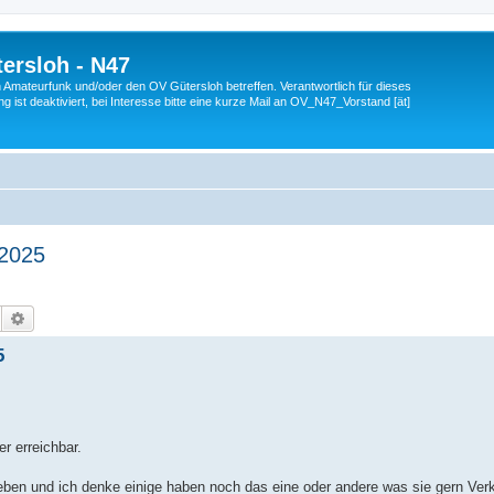
ersloh - N47
en Amateurfunk und/oder den OV Gütersloh betreffen. Verantwortlich für dieses
 ist deaktiviert, bei Interesse bitte eine kurze Mail an OV_N47_Vorstand [ät]
.2025
Suche
Erweiterte Suche
5
r erreichbar.
leben und ich denke einige haben noch das eine oder andere was sie gern Ve