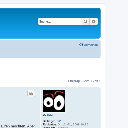
Suche
Erweiterte Suche
Anmelden
1 Beitrag • Seite
1
von
1
DJ4MG
Beiträge:
662
Registriert:
Do 13 Mär, 2008 10:39
rkaufen möchten. Aber
Wohnort:
Gütersloh