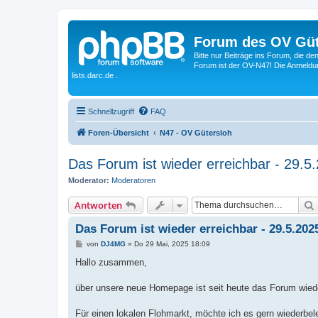
Forum des OV Güt
Bitte nur Beiträge ins Forum, die d
Forum ist der OV-N47! Die Anmeldung
lists.darc.de .
Schnellzugriff
FAQ
Foren-Übersicht
N47 - OV Gütersloh
Das Forum ist wieder erreichbar - 29.5
Moderator:
Moderatoren
Antworten
Das Forum ist wieder erreichbar - 29.5.202
B
von
DJ4MG
»
Do 29 Mai, 2025 18:09
e
i
Hallo zusammen,
t
r
a
über unsere neue Homepage ist seit heute das Forum wiede
g
Für einen lokalen Flohmarkt, möchte ich es gern wiederbe