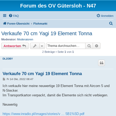
Forum des OV Gütersloh - N47
FAQ
Anmelden
S
Foren-Übersicht
Flohmarkt
u
Verkaufe 70 cm Yagi 19 Element Tonna
c
Moderator:
Moderatoren
h
Suche
Erweiterte
Antworten
e
2 Beiträge • Seite
1
von
1
DL2DBY
Verkaufe 70 cm Yagi 19 Element Tonna
B
Fr 14 Okt, 2022 08:47
e
i
Ich verkaufe hier meine neuwertige 19 Element Tonna mit Aircom 5 und
t
N-Stecker.
r
a
Im Transportkarton verpackt, damit die Elemente sich nicht verbiegen.
g
Neuwertig
https://www.inradio.pl/images/stories/v ... 5B1%5D.pdf