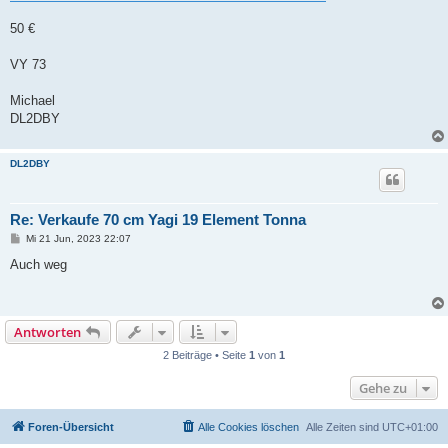
50 €
VY 73
Michael
DL2DBY
DL2DBY
Re: Verkaufe 70 cm Yagi 19 Element Tonna
B
Mi 21 Jun, 2023 22:07
e
i
Auch weg
t
r
a
g
Antworten
2 Beiträge • Seite
1
von
1
Gehe zu
Foren-Übersicht
Alle Cookies löschen
Alle Zeiten sind
UTC+01:00