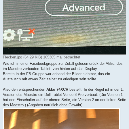
Flecken.jpg (64.29 KiB) 165365 mal betrachtet
Wie ich in einer Facebookgruppe zur Zufall gelesen drück der Akku, des
im Maestro verbauten Tablet, von hinten auf das Display.
Bereits in der FB-Gruppe war anhand der Bilder sichtbar, das ein
Austausch mit etwas Zeit selbst zu erledigen sein sollte.
Also den entsprechenden
Akku 74XCR
bestellt. In der Regel ist in der 1.
Version des Maestro ein Dell Tablet Venue 8 Pro verbaut. (Die Version 1
hat den Einschalter auf der oberen Seite, die Version 2 an der linken Seite
des Maestro.) (Angaben natürlich ohne Gewähr)