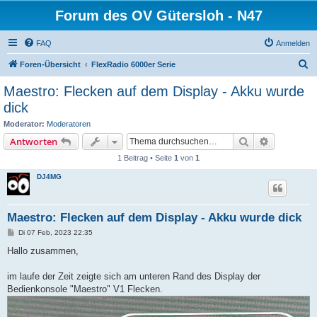
Forum des OV Gütersloh - N47
FAQ
Anmelden
S
Foren-Übersicht
FlexRadio 6000er Serie
u
Maestro: Flecken auf dem Display - Akku wurde
c
dick
h
Moderator:
Moderatoren
e
Suche
Erweiterte
Antworten
1 Beitrag • Seite
1
von
1
DJ4MG
Maestro: Flecken auf dem Display - Akku wurde dick
B
Di 07 Feb, 2023 22:35
e
i
Hallo zusammen,
t
r
a
im laufe der Zeit zeigte sich am unteren Rand des Display der
g
Bedienkonsole "Maestro" V1 Flecken.