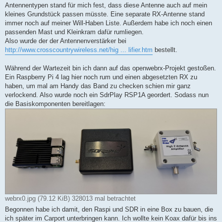
Antennentypen stand für mich fest, dass diese Antenne auch auf mein
kleines Grundstück passen müsste. Eine separate RX-Antenne stand
immer noch auf meiner Will-Haben Liste. Außerdem habe ich noch einen
passenden Mast und Kleinkram dafür rumliegen.
Also wurde der der Antennenverstärker bei
http://www.crosscountrywireless.net/hig ... lifier.htm
bestellt.
Während der Wartezeit bin ich dann auf das openwebrx-Projekt gestoßen.
Ein Raspberry Pi 4 lag hier noch rum und einen abgesetzten RX zu
haben, um mal am Handy das Band zu checken schien mir ganz
verlockend. Also wurde noch ein SdrPlay RSP1A geordert. Sodass nun
die Basiskomponenten bereitlagen:
webrx0.jpg (79.12 KiB) 328013 mal betrachtet
Begonnen habe ich damit, den Raspi und SDR in eine Box zu bauen, die
ich später im Carport unterbringen kann. Ich wollte kein Koax dafür bis ins