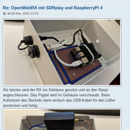
Re: OpenWebRX mit SDRplay und RaspberryPi 4
B
Mi 09 Feb, 2022 22:53
e
i
t
r
a
g
Als letztes wird der RX ins Gehäuse gesetzt und an den Raspi
angeschlossen. Das Pigtail wird im Gehäuse verschraubt. Beim
Aufsetzen des Deckels dann einfach das USB-Kabel für den Lüfter
anstecken und fertig: