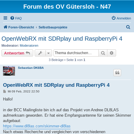
Forum des OV Gütersloh - N47
FAQ
Anmelden
S
Foren-Übersicht
Selbstbauprojekte
u
OpenWebRX mit SDRplay und RaspberryPi 4
c
Moderator:
Moderatoren
h
Suche
Erweiterte
Antworten
e
3 Beiträge • Seite
1
von
1
Sebastian DK6BA
OpenWebRX mit SDRplay und RaspberryPi 4
B
Mi 09 Feb, 2022 22:50
e
i
Hallo!
t
r
a
in der BCC Mailingliste bin ich auf das Projekt von Andree DL8LAS
g
aufmerksam geworden. Er hat eine Empfangsantenne für seinen Skimmer
aufgebaut:
https://www.dl8las.com/skimmer-dl8las
Nach etwas Recherche und vergleichen von verschiedenen