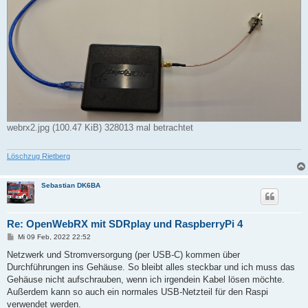
webrx2.jpg (100.47 KiB) 328013 mal betrachtet
Löschzug Rietberg
Sebastian DK6BA
Re: OpenWebRX mit SDRplay und RaspberryPi 4
B
Mi 09 Feb, 2022 22:52
e
i
Netzwerk und Stromversorgung (per USB-C) kommen über
t
Durchführungen ins Gehäuse. So bleibt alles steckbar und ich muss das
r
a
Gehäuse nicht aufschrauben, wenn ich irgendein Kabel lösen möchte.
g
Außerdem kann so auch ein normales USB-Netzteil für den Raspi
verwendet werden.