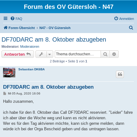
Forum des OV Gütersloh - N47
FAQ
Anmelden
S
Foren-Übersicht
N47 - OV Gütersloh
u
DF70DARC am 8. Oktober abzugeben
c
Moderator:
Moderatoren
h
Suche
Erweiterte
Antworten
e
2 Beiträge • Seite
1
von
1
Sebastian DK6BA
DF70DARC am 8. Oktober abzugeben
B
Mi 05 Aug, 2020 16:06
e
i
Hallo zusammen,
t
r
a
ich habe für den 8. Oktober das Call DF70DARC reserviert. "Leider" fahre
g
ich aber über die Woche weg und kann es nicht aktivieren.
Wer es für den Tag aktvieren möchte, kann sich gerne melden, dann
würde ich bei der Orga Bescheid geben und das umtragen lassen.