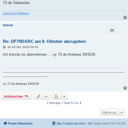
73 de Sebastian
Löschzug Rietberg
DK5ON
Re: DF70DARC am 8. Oktober abzugeben
B
So 04 Okt, 2020 09:29
e
i
Ich könnte es übernehmen ... vy 73 de Andreas DK5ON
t
r
a
g
_______________________________________________________________________
__________________________
vy 73 de Andreas DK5ON
Antworten
2 Beiträge • Seite
1
von
1
Gehe zu
Foren-Übersicht
Alle Cookies löschen
Alle Zeiten sind
UTC+01:00