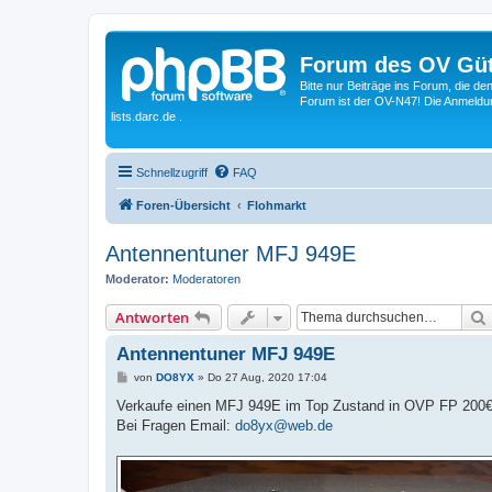
Forum des OV Güt
Bitte nur Beiträge ins Forum, die d
Forum ist der OV-N47! Die Anmeldung
lists.darc.de .
Schnellzugriff
FAQ
Foren-Übersicht
Flohmarkt
Antennentuner MFJ 949E
Moderator:
Moderatoren
Antworten
Antennentuner MFJ 949E
B
von
DO8YX
»
Do 27 Aug, 2020 17:04
e
i
Verkaufe einen MFJ 949E im Top Zustand in OVP FP 200
t
Bei Fragen Email:
do8yx@web.de
r
a
g