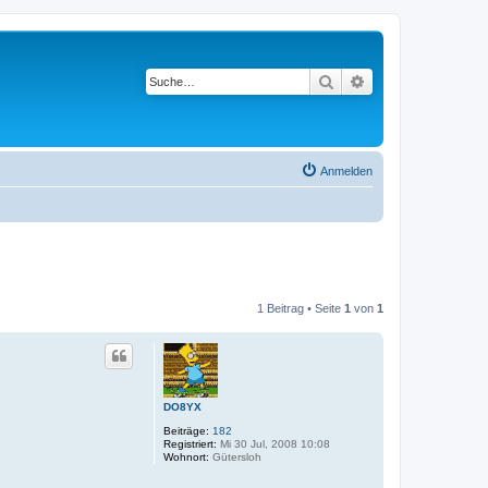
Suche
Erweiterte Suche
Anmelden
1 Beitrag • Seite
1
von
1
DO8YX
Beiträge:
182
Registriert:
Mi 30 Jul, 2008 10:08
Wohnort:
Gütersloh