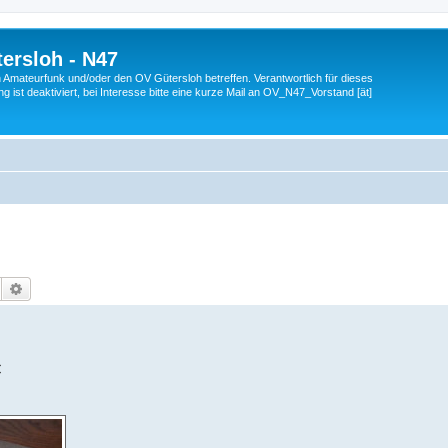
ersloh - N47
en Amateurfunk und/oder den OV Gütersloh betreffen. Verantwortlich für dieses
 ist deaktiviert, bei Interesse bitte eine kurze Mail an OV_N47_Vorstand [ät]
Suche
Erweiterte Suche
€