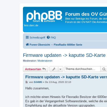
Forum des OV Güt
Bitte nur Beiträge ins Forum, die d
Forum ist der OV-N47! Die Anmeldung
lists.darc.de .
Schnellzugriff
FAQ
Foren-Übersicht
FlexRadio 6000er Serie
Firmware updaten -> kaputte SD-Karte
Moderator:
Moderatoren
Antworten
Firmware updaten -> kaputte SD-Karte ve
B
von
DJ4MG
»
Do 13 Aug, 2020 22:10
e
i
Hallo zusammen,
t
r
a
ich möchte einen Hinweis für Flexradio Besitzer der 6000er
g
Es gab in der Vergangenheit Softwarestände, welche die ei
Empfehlung auf die aktuellste Version upzugraden.