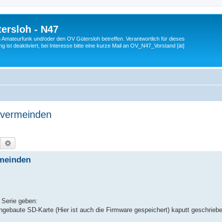
ersloh - N47
en Amateurfunk und/oder den OV Gütersloh betreffen. Verantwortlich für dieses
 ist deaktiviert, bei Interesse bitte eine kurze Mail an OV_N47_Vorstand [ät]
 vermeinden
Suche
Erweiterte Suche
rmeinden
 Serie geben:
ngebaute SD-Karte (Hier ist auch die Firmware gespeichert) kaputt geschrieb