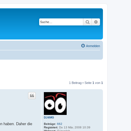
Suche
Erweiterte Suche
Anmelden
1 Beitrag • Seite
1
von
1
DJ4MG
en haben. Daher die
Beiträge:
662
Registriert:
Do 13 Mär, 2008 10:39
Wohnort:
Gütersloh