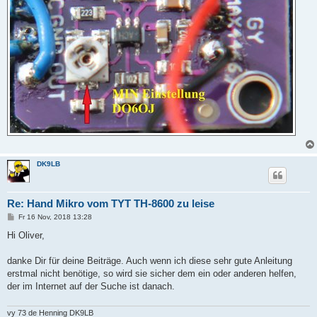
DK9LB
Re: Hand Mikro vom TYT TH-8600 zu leise
B
Fr 16 Nov, 2018 13:28
e
i
Hi Oliver,
t
r
a
danke Dir für deine Beiträge. Auch wenn ich diese sehr gute Anleitung
g
erstmal nicht benötige, so wird sie sicher dem ein oder anderen helfen,
der im Internet auf der Suche ist danach.
vy 73 de Henning DK9LB