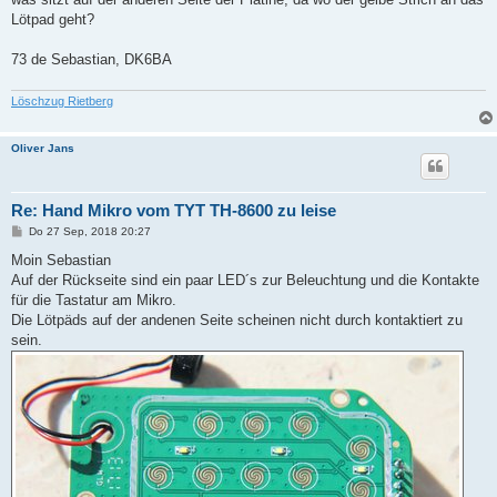
r
a
Lötpad geht?
g
73 de Sebastian, DK6BA
Löschzug Rietberg
Oliver Jans
Re: Hand Mikro vom TYT TH-8600 zu leise
B
Do 27 Sep, 2018 20:27
e
i
Moin Sebastian
t
Auf der Rückseite sind ein paar LED´s zur Beleuchtung und die Kontakte
r
a
für die Tastatur am Mikro.
g
Die Lötpäds auf der andenen Seite scheinen nicht durch kontaktiert zu
sein.