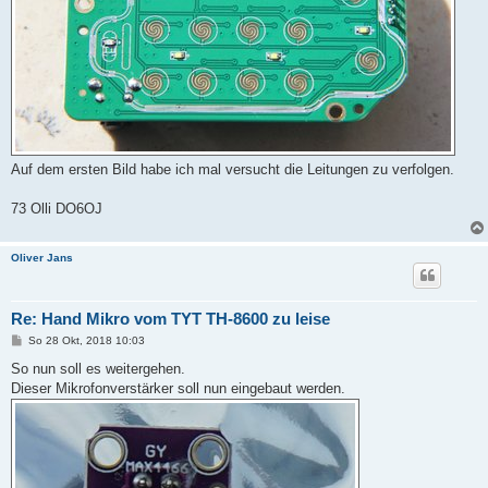
Auf dem ersten Bild habe ich mal versucht die Leitungen zu verfolgen.
73 Olli DO6OJ
Oliver Jans
Re: Hand Mikro vom TYT TH-8600 zu leise
B
So 28 Okt, 2018 10:03
e
i
So nun soll es weitergehen.
t
Dieser Mikrofonverstärker soll nun eingebaut werden.
r
a
g