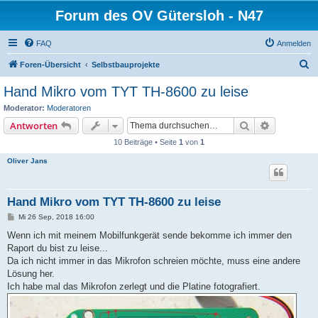
Forum des OV Gütersloh - N47
FAQ
Anmelden
S
Foren-Übersicht
Selbstbauprojekte
u
Hand Mikro vom TYT TH-8600 zu leise
c
Moderator:
Moderatoren
h
Suche
Erweiterte
Antworten
e
10 Beiträge • Seite
1
von
1
Oliver Jans
Hand Mikro vom TYT TH-8600 zu leise
B
Mi 26 Sep, 2018 16:00
e
i
Wenn ich mit meinem Mobilfunkgerät sende bekomme ich immer den
t
Raport du bist zu leise...
r
a
Da ich nicht immer in das Mikrofon schreien möchte, muss eine andere
g
Lösung her.
Ich habe mal das Mikrofon zerlegt und die Platine fotografiert.