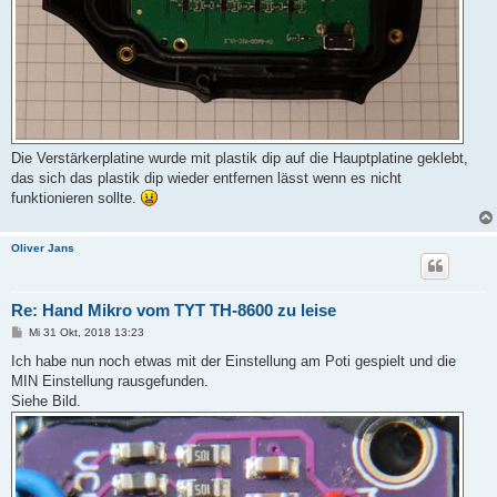
Die Verstärkerplatine wurde mit plastik dip auf die Hauptplatine geklebt,
das sich das plastik dip wieder entfernen lässt wenn es nicht
funktionieren sollte.
Oliver Jans
Re: Hand Mikro vom TYT TH-8600 zu leise
B
Mi 31 Okt, 2018 13:23
e
i
Ich habe nun noch etwas mit der Einstellung am Poti gespielt und die
t
MIN Einstellung rausgefunden.
r
a
Siehe Bild.
g