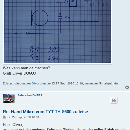
Was kann man da machen?
Gruß Oliver DO6OJ
Zuletzt geändert von
Oliver Jans
am Di 17 Sep, 2019 12:10, insgesamt 5-mal geändert.
Sebastian DK6BA
Re: Hand Mikro vom TYT TH-8600 zu leise
B
Do 27 Sep, 2018 18:34
e
i
Hallo Oliver,
t
was sitzt auf der anderen Seite der Platine, da wo der gelbe Strich an das