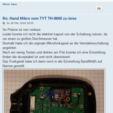
Oliver Jans
Re: Hand Mikro vom TYT TH-8600 zu leise
B
So 28 Okt, 2018 18:05
e
i
So Platine ist nun verbaut.
t
Leider konnte ich nicht die elektret kapsel von der Schaltung nutzen, da
r
a
sie einen zu großen Durchmesser hat.
g
Deshalb habe ich die orginale Mikrofonkapsel an die Verstärkerschaltung
angelötet.
Nach ein wenig Testen und drehen am Poti konnte ich eine Einstellung
finden die akzeptabel ist und nicht übersteuert.
Das Funkgerät habe ich dann noch in der Einstellung BandWidth auf
Narrow gestellt.