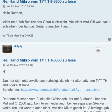
Re: Hand Mikro vom TYT TH-8600 zu leise
B
Mo 13 Jan, 2020 09:36
e
i
Hallo Norman,
t
r
a
leider nein. Ich Besitze das Gerät auch nicht. Vielleicht wird Olli was dazu
g
schreiben, der hat das Gerät ja anscheint auch.
vy 73 de Henning DK9LB
dl6ydy
Re: Hand Mikro vom TYT TH-8600 zu leise
B
Mi 15 Jan, 2020 16:10
e
i
Hi...
t
r
a
Jau, hat sich mittlerweile auch erledigt, da ich mir alternativ den TYT TH-
g
7800 gekauft habe.
Bericht hier:
https://www.normcast.de/amateurfunk/tyt ... ansceiver/
Der nette Mensch vom Funkkeller Weissach, der mir Auskunft über den
Midland CT2000 gab, konnte mir leider auch keinen separaten Stecker
verkaufen und wusste auch nicht, wie das Mikro gepolt ist. Allerdings gab