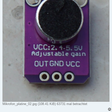
Mikrofon_platine_02.jpg (108.41 KiB) 63731 mal betrachtet