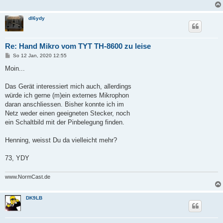
dl6ydy
Re: Hand Mikro vom TYT TH-8600 zu leise
B
So 12 Jan, 2020 12:55
e
i
Moin...
t
r
a
Das Gerät interessiert mich auch, allerdings
g
würde ich gerne (m)ein externes Mikrophon
daran anschliessen. Bisher konnte ich im
Netz weder einen geeigneten Stecker, noch
ein Schaltbild mit der Pinbelegung finden.
Henning, weisst Du da vielleicht mehr?
73, YDY
www.NormCast.de
DK9LB