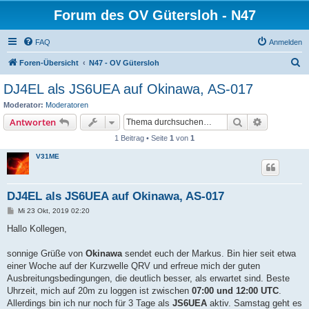
Forum des OV Gütersloh - N47
FAQ
Anmelden
S
Foren-Übersicht
N47 - OV Gütersloh
u
DJ4EL als JS6UEA auf Okinawa, AS-017
c
Moderator:
Moderatoren
h
Suche
Erweiterte
Antworten
e
1 Beitrag • Seite
1
von
1
V31ME
DJ4EL als JS6UEA auf Okinawa, AS-017
B
Mi 23 Okt, 2019 02:20
e
i
Hallo Kollegen,
t
r
a
sonnige Grüße von
Okinawa
sendet euch der Markus. Bin hier seit etwa
g
einer Woche auf der Kurzwelle QRV und erfreue mich der guten
Ausbreitungsbedingungen, die deutlich besser, als erwartet sind. Beste
Uhrzeit, mich auf 20m zu loggen ist zwischen
07:00 und 12:00 UTC
.
Allerdings bin ich nur noch für 3 Tage als
JS6UEA
aktiv. Samstag geht es