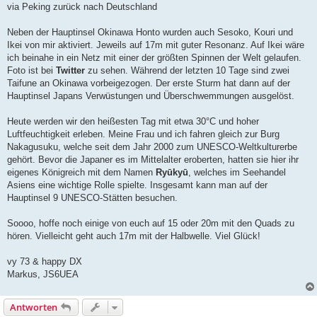
via Peking zurück nach Deutschland
Neben der Hauptinsel Okinawa Honto wurden auch Sesoko, Kouri und
Ikei von mir aktiviert. Jeweils auf 17m mit guter Resonanz. Auf Ikei wäre
ich beinahe in ein Netz mit einer der größten Spinnen der Welt gelaufen.
Foto ist bei
Twitter
zu sehen. Während der letzten 10 Tage sind zwei
Taifune an Okinawa vorbeigezogen. Der erste Sturm hat dann auf der
Hauptinsel Japans Verwüstungen und Überschwemmungen ausgelöst.
Heute werden wir den heißesten Tag mit etwa 30°C und hoher
Luftfeuchtigkeit erleben. Meine Frau und ich fahren gleich zur Burg
Nakagusuku, welche seit dem Jahr 2000 zum UNESCO-Weltkulturerbe
gehört. Bevor die Japaner es im Mittelalter eroberten, hatten sie hier ihr
eigenes Königreich mit dem Namen
Ryūkyū
, welches im Seehandel
Asiens eine wichtige Rolle spielte. Insgesamt kann man auf der
Hauptinsel 9 UNESCO-Stätten besuchen.
Soooo, hoffe noch einige von euch auf 15 oder 20m mit den Quads zu
hören. Vielleicht geht auch 17m mit der Halbwelle. Viel Glück!
vy 73 & happy DX
Markus, JS6UEA
Antworten