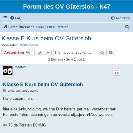
Forum des OV Gütersloh - N47
FAQ
Anmelden
S
Foren-Übersicht
N47 - OV Gütersloh
u
Klasse E Kurs beim OV Gütersloh
c
Moderator:
Moderatoren
h
Suche
Erweiterte
Antworten
e
2 Beiträge • Seite
1
von
1
DJ4MG
Klasse E Kurs beim OV Gütersloh
B
Di 01 Okt, 2019 23:49
e
i
Hallo zusammen,
t
r
a
hier eine Ankündigung, welche Dirk bereits per Mail versendet hat:
g
Für erste Informationen gern an
vorstand[ät]ov-n47
.de wenden.
vy 73 de Torsten DJ4MG