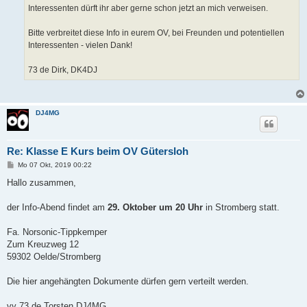
Interessenten dürft ihr aber gerne schon jetzt an mich verweisen.
Bitte verbreitet diese Info in eurem OV, bei Freunden und potentiellen
Interessenten - vielen Dank!
73 de Dirk, DK4DJ
DJ4MG
Re: Klasse E Kurs beim OV Gütersloh
B
Mo 07 Okt, 2019 00:22
e
i
Hallo zusammen,
t
r
a
der Info-Abend findet am
29. Oktober um 20 Uhr
in Stromberg statt.
g
Fa. Norsonic-Tippkemper
Zum Kreuzweg 12
59302 Oelde/Stromberg
Die hier angehängten Dokumente dürfen gern verteilt werden.
vy 73 de Torsten DJ4MG