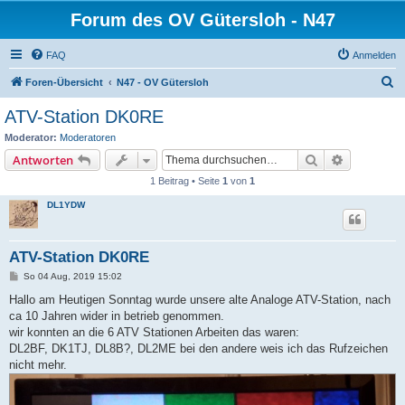
Forum des OV Gütersloh - N47
FAQ
Anmelden
S
Foren-Übersicht
N47 - OV Gütersloh
u
ATV-Station DK0RE
c
Moderator:
Moderatoren
h
Suche
Erweiterte
Antworten
e
1 Beitrag • Seite
1
von
1
DL1YDW
ATV-Station DK0RE
B
So 04 Aug, 2019 15:02
e
i
Hallo am Heutigen Sonntag wurde unsere alte Analoge ATV-Station, nach
t
ca 10 Jahren wider in betrieb genommen.
r
a
wir konnten an die 6 ATV Stationen Arbeiten das waren:
g
DL2BF, DK1TJ, DL8B?, DL2ME bei den andere weis ich das Rufzeichen
nicht mehr.