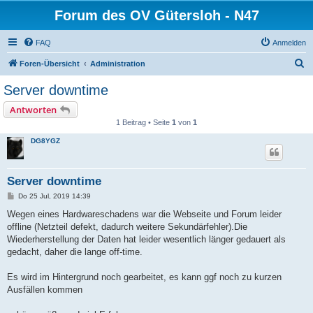
Forum des OV Gütersloh - N47
FAQ
Anmelden
S
Foren-Übersicht
Administration
u
Server downtime
c
Antworten
h
1 Beitrag • Seite
1
von
1
e
DG8YGZ
Server downtime
B
Do 25 Jul, 2019 14:39
e
i
Wegen eines Hardwareschadens war die Webseite und Forum leider
t
offline (Netzteil defekt, dadurch weitere Sekundärfehler).Die
r
a
Wiederherstellung der Daten hat leider wesentlich länger gedauert als
g
gedacht, daher die lange off-time.
Es wird im Hintergrund noch gearbeitet, es kann ggf noch zu kurzen
Ausfällen kommen