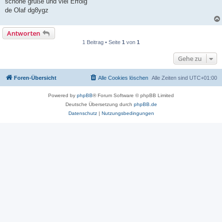
schöne grüße und viel Erfolg
de Olaf dg8ygz
Antworten
1 Beitrag • Seite
1
von
1
Gehe zu
Foren-Übersicht
Alle Cookies löschen
Alle Zeiten sind
UTC+01:00
Powered by
phpBB
® Forum Software © phpBB Limited
Deutsche Übersetzung durch
phpBB.de
Datenschutz
|
Nutzungsbedingungen