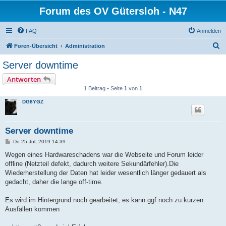
Forum des OV Gütersloh - N47
FAQ
Anmelden
S
Foren-Übersicht
Administration
u
Server downtime
c
Antworten
h
1 Beitrag • Seite
1
von
1
e
DG8YGZ
Server downtime
B
Do 25 Jul, 2019 14:39
e
i
Wegen eines Hardwareschadens war die Webseite und Forum leider
t
offline (Netzteil defekt, dadurch weitere Sekundärfehler).Die
r
a
Wiederherstellung der Daten hat leider wesentlich länger gedauert als
g
gedacht, daher die lange off-time.
Es wird im Hintergrund noch gearbeitet, es kann ggf noch zu kurzen
Ausfällen kommen