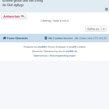
schöne grüße und viel Erfolg
de Olaf dg8ygz
Antworten
1 Beitrag • Seite
1
von
1
Gehe zu
Foren-Übersicht
Alle Cookies löschen
Alle Zeiten sind
UTC+01:00
Powered by
phpBB
® Forum Software © phpBB Limited
Deutsche Übersetzung durch
phpBB.de
Datenschutz
|
Nutzungsbedingungen