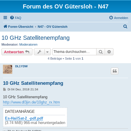
Forum des OV Gütersloh - N47
FAQ
Anmelden
S
Foren-Übersicht
N47 - OV Gütersloh
u
10 GHz Satellitenempfang
c
Moderator:
Moderatoren
h
Suche
Erweiterte
Antworten
e
4 Beiträge • Seite
1
von
1
DL1YDW
10 GHz Satellitenempfang
B
Di 04 Dez, 2018 21:34
e
i
10 GHz Satellitenempfang
t
http://www.dl3jin.de/10ghz_rx.htm
r
a
g
DATEIANHÄNGE
Es-HailSat-2_-pdf.pdf
(3.74 MiB) 966-mal heruntergeladen