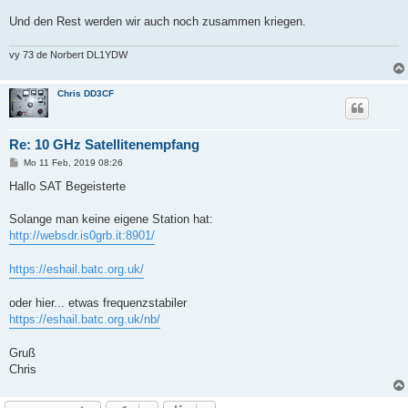
Und den Rest werden wir auch noch zusammen kriegen.
vy 73 de Norbert DL1YDW
Chris DD3CF
Re: 10 GHz Satellitenempfang
B
Mo 11 Feb, 2019 08:26
e
i
Hallo SAT Begeisterte
t
r
a
Solange man keine eigene Station hat:
g
http://websdr.is0grb.it:8901/
https://eshail.batc.org.uk/
oder hier... etwas frequenzstabiler
https://eshail.batc.org.uk/nb/
Gruß
Chris