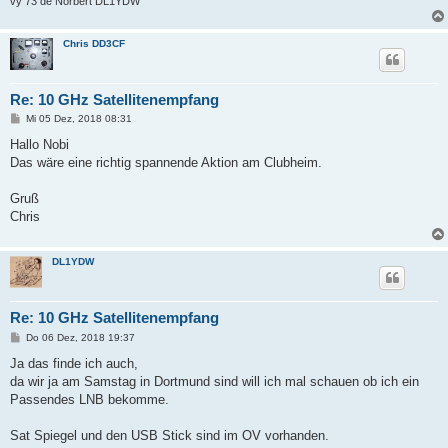
vy 73 de Norbert DL1YDW
Chris DD3CF
Re: 10 GHz Satellitenempfang
B
Mi 05 Dez, 2018 08:31
e
i
Hallo Nobi
t
Das wäre eine richtig spannende Aktion am Clubheim.
r
a
g
Gruß
Chris
DL1YDW
Re: 10 GHz Satellitenempfang
B
Do 06 Dez, 2018 19:37
e
i
Ja das finde ich auch,
t
da wir ja am Samstag in Dortmund sind will ich mal schauen ob ich ein
r
a
Passendes LNB bekomme.
g
Sat Spiegel und den USB Stick sind im OV vorhanden.