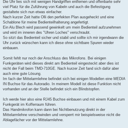
Die Uhr lies sich mit wenigen Handgriffen entfernen und offenbarte sehr
viel Platz für die Zuführung von Kabeln und auch die Befestigung
gestaltete sich nun etwas einfacher.
Nach kurzer Zeit hatte Olli den perfekten Plan ausgeheckt und eine
Schablone für meine Bedienteilhalterung angefertigt.
Ein Alu Blech wird passend gewinkelt um mein Bedienteil aufzunehmen
und wird im inneren des "Uhren Loches" verschraubt.
So sitzt das Bedienteil sicher und stabil und sollte ich mir irgendwann die
Uhr zurück wünschen kann ich diese ohne sichtbare Spuren wieder
einbauen.
Somit fehlt nur noch der Anschluss des Mikrofons. Bei einigen
Funkgeräten wird dieses direkt am Bedienteil eingesteckt aber dies ist
nicht der Fall beim TMD-710GE. Nach kurzer Zeit fand sich dafür aber
auch eine gute Lösung.
Im fach der Mittelarmlehne befindet sich bei einigen Modellen eine MEDIA
IN Buchse für das Autoradio. In meinem Modell ist diese Funktion nicht
vorhanden und an der Stelle befindet sich ein Blindstopfen.
Ich werde hier also eine RJ45 Buchse einbauen und mit einem Kabel zum
Funkgerät im Kofferraum führen.
Das Handmikrofon kann dann bei Nichtbenutzung direkt in der
Mittelarmlehne verschwinden und versperrt mir beispielsweise nicht die
Ablagefächer vor der Mittelarmlehne.