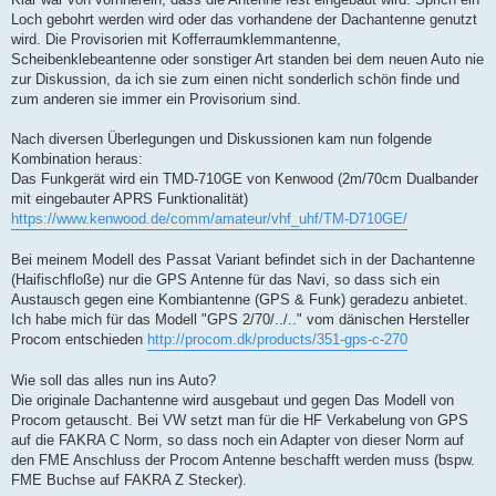
Loch gebohrt werden wird oder das vorhandene der Dachantenne genutzt
wird. Die Provisorien mit Kofferraumklemmantenne,
Scheibenklebeantenne oder sonstiger Art standen bei dem neuen Auto nie
zur Diskussion, da ich sie zum einen nicht sonderlich schön finde und
zum anderen sie immer ein Provisorium sind.
Nach diversen Überlegungen und Diskussionen kam nun folgende
Kombination heraus:
Das Funkgerät wird ein TMD-710GE von Kenwood (2m/70cm Dualbander
mit eingebauter APRS Funktionalität)
https://www.kenwood.de/comm/amateur/vhf_uhf/TM-D710GE/
Bei meinem Modell des Passat Variant befindet sich in der Dachantenne
(Haifischfloße) nur die GPS Antenne für das Navi, so dass sich ein
Austausch gegen eine Kombiantenne (GPS & Funk) geradezu anbietet.
Ich habe mich für das Modell "GPS 2/70/../.." vom dänischen Hersteller
Procom entschieden
http://procom.dk/products/351-gps-c-270
Wie soll das alles nun ins Auto?
Die originale Dachantenne wird ausgebaut und gegen Das Modell von
Procom getauscht. Bei VW setzt man für die HF Verkabelung von GPS
auf die FAKRA C Norm, so dass noch ein Adapter von dieser Norm auf
den FME Anschluss der Procom Antenne beschafft werden muss (bspw.
FME Buchse auf FAKRA Z Stecker).