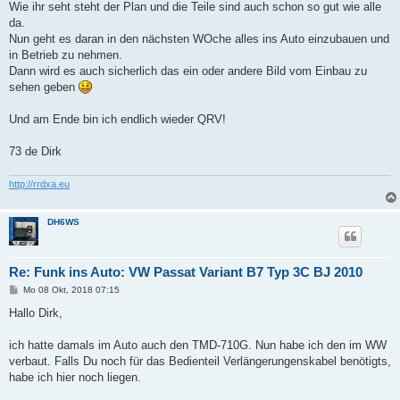
Wie ihr seht steht der Plan und die Teile sind auch schon so gut wie alle
da.
Nun geht es daran in den nächsten WOche alles ins Auto einzubauen und
in Betrieb zu nehmen.
Dann wird es auch sicherlich das ein oder andere Bild vom Einbau zu
sehen geben
Und am Ende bin ich endlich wieder QRV!
73 de Dirk
http://rrdxa.eu
DH6WS
Re: Funk ins Auto: VW Passat Variant B7 Typ 3C BJ 2010
B
Mo 08 Okt, 2018 07:15
e
i
Hallo Dirk,
t
r
a
ich hatte damals im Auto auch den TMD-710G. Nun habe ich den im WW
g
verbaut. Falls Du noch für das Bedienteil Verlängerungenskabel benötigts,
habe ich hier noch liegen.