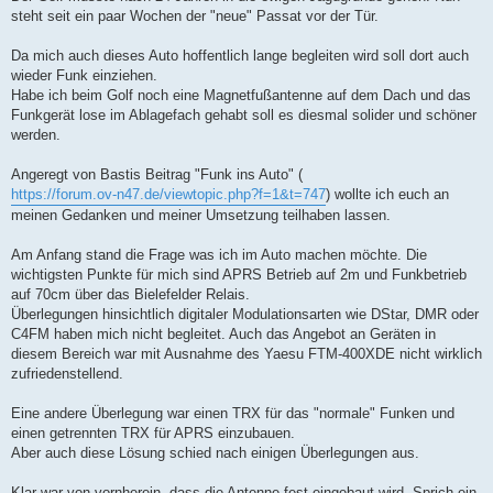
steht seit ein paar Wochen der "neue" Passat vor der Tür.
Da mich auch dieses Auto hoffentlich lange begleiten wird soll dort auch
wieder Funk einziehen.
Habe ich beim Golf noch eine Magnetfußantenne auf dem Dach und das
Funkgerät lose im Ablagefach gehabt soll es diesmal solider und schöner
werden.
Angeregt von Bastis Beitrag "Funk ins Auto" (
https://forum.ov-n47.de/viewtopic.php?f=1&t=747
) wollte ich euch an
meinen Gedanken und meiner Umsetzung teilhaben lassen.
Am Anfang stand die Frage was ich im Auto machen möchte. Die
wichtigsten Punkte für mich sind APRS Betrieb auf 2m und Funkbetrieb
auf 70cm über das Bielefelder Relais.
Überlegungen hinsichtlich digitaler Modulationsarten wie DStar, DMR oder
C4FM haben mich nicht begleitet. Auch das Angebot an Geräten in
diesem Bereich war mit Ausnahme des Yaesu FTM-400XDE nicht wirklich
zufriedenstellend.
Eine andere Überlegung war einen TRX für das "normale" Funken und
einen getrennten TRX für APRS einzubauen.
Aber auch diese Lösung schied nach einigen Überlegungen aus.
Klar war von vornherein, dass die Antenne fest eingebaut wird. Sprich ein