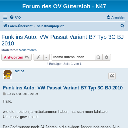
Forum des OV Gütersloh - N47
FAQ
Anmelden
S
Foren-Übersicht
Selbstbauprojekte
u
Funk ins Auto: VW Passat Variant B7 Typ 3C BJ
c
2010
h
Moderator:
Moderatoren
e
Suche
Erweiterte
Antworten
4 Beiträge • Seite
1
von
1
DK4DJ
Funk ins Auto: VW Passat Variant B7 Typ 3C BJ 2010
B
So 07 Okt, 2018 20:29
e
i
Hallo,
t
r
a
wie die meisten ja mitbekommen haben, hat sich mein fahrbarer
g
Untersatz gewechselt.
Der Golf musste nach 24 Jahren in die ewigen Jagdgründe gehen. Nun