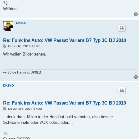
73
Wilfried
DK9LB
Re: Funk ins Auto: VW Passat Variant B7 Typ 3C BJ 2010
B
Di 09 Okt, 2018 17:31
e
i
Wir wollen Bilder sehen.
t
r
a
g
vy 73 de Henning DK9LB
DK2YQ
Re: Funk ins Auto: VW Passat Variant B7 Typ 3C BJ 2010
B
Do 20 Dez, 2018 17:20
e
i
...denk dran, Mikro in der Hand ist bald verboten, also besser
t
Schwanenhals oder VOX oder...oder....
r
a
g
73