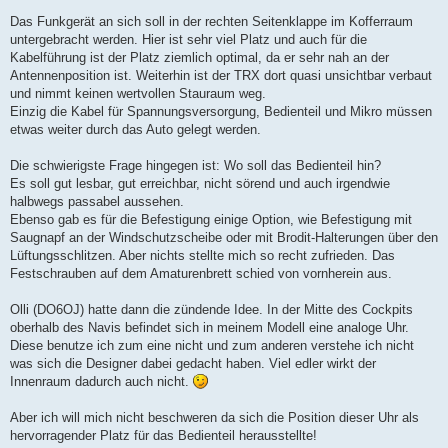
Das Funkgerät an sich soll in der rechten Seitenklappe im Kofferraum
untergebracht werden. Hier ist sehr viel Platz und auch für die
Kabelführung ist der Platz ziemlich optimal, da er sehr nah an der
Antennenposition ist. Weiterhin ist der TRX dort quasi unsichtbar verbaut
und nimmt keinen wertvollen Stauraum weg.
Einzig die Kabel für Spannungsversorgung, Bedienteil und Mikro müssen
etwas weiter durch das Auto gelegt werden.
Die schwierigste Frage hingegen ist: Wo soll das Bedienteil hin?
Es soll gut lesbar, gut erreichbar, nicht sörend und auch irgendwie
halbwegs passabel aussehen.
Ebenso gab es für die Befestigung einige Option, wie Befestigung mit
Saugnapf an der Windschutzscheibe oder mit Brodit-Halterungen über den
Lüftungsschlitzen. Aber nichts stellte mich so recht zufrieden. Das
Festschrauben auf dem Amaturenbrett schied von vornherein aus.
Olli (DO6OJ) hatte dann die zündende Idee. In der Mitte des Cockpits
oberhalb des Navis befindet sich in meinem Modell eine analoge Uhr.
Diese benutze ich zum eine nicht und zum anderen verstehe ich nicht
was sich die Designer dabei gedacht haben. Viel edler wirkt der
Innenraum dadurch auch nicht.
Aber ich will mich nicht beschweren da sich die Position dieser Uhr als
hervorragender Platz für das Bedienteil herausstellte!