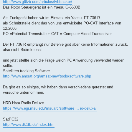
http://www.g6lvb.com/articles/lvbtracker/
Das Rotor Steuergerät ist ein Yaesu G-5600B
Als Funkgerät haben wir im Einsatz ein Yaesu- FT 736 R
als Schnittstelle dient das von uns entwickelte PO-CAT Interface von
12.2006
PO =Potential Trennstufe + CAT = Computer Aided Transceiver
Der FT 736 R empfängt nur Befehle gibt aber keine Informationen zurück,
also nicht Bidirektional
und jetzt stellte sich die Frage welch PC Anwendung verwendet werden
sollte.
Satelliten tracking Software
http://www.amsat.org/amsat-new/tools/software.php
Da gibt es so einiges, wir haben dann verschiedene getestet und
versuche unternommen.
HRD Ham Radio Deluxe
https://www.egr.msu.edu/msuarc/software ... io-deluxe/
SatPC32
http://www.dk1tb.de/index.htm