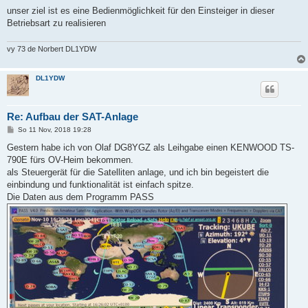
unser ziel ist es eine Bedienmöglichkeit für den Einsteiger in dieser
Betriebsart zu realisieren
vy 73 de Norbert DL1YDW
DL1YDW
Re: Aufbau der SAT-Anlage
B
So 11 Nov, 2018 19:28
e
i
Gestern habe ich von Olaf DG8YGZ als Leihgabe einen KENWOOD TS-
t
790E fürs OV-Heim bekommen.
r
a
als Steuergerät für die Satelliten anlage, und ich bin begeistert die
g
einbindung und funktionalität ist einfach spitze.
Die Daten aus dem Programm PASS