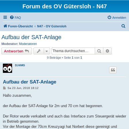
Forum des OV Gütersloh - N47
FAQ
Anmelden
S
Foren-Übersicht
N47 - OV Gütersloh
u
Aufbau der SAT-Anlage
c
Moderator:
Moderatoren
h
Suche
Erweiterte
Antworten
e
9 Beiträge • Seite
1
von
1
DJ4MG
Aufbau der SAT-Anlage
B
Sa 23 Jun, 2018 18:12
e
i
Hallo zusammen,
t
r
a
der Aufbau der SAT-Anlage für 2m und 70 cm hat begonnen.
g
Der Rotor wurde verkabelt und auch das Interface zum Steuergerät wieder
in Betrieb genommen.
Vor der Montage der 70cm Kreuzyagi hat Norbert diese gereinigt und