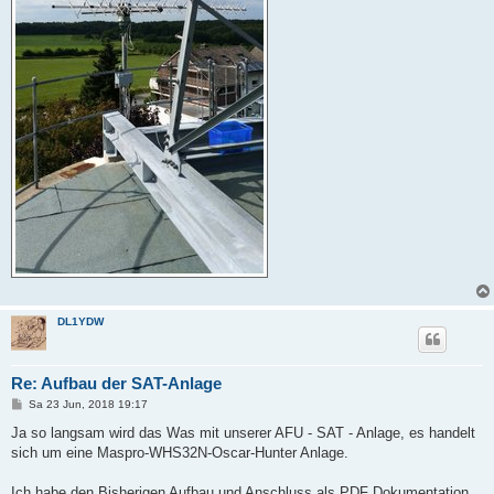
DL1YDW
Re: Aufbau der SAT-Anlage
B
Sa 23 Jun, 2018 19:17
e
i
Ja so langsam wird das Was mit unserer AFU - SAT - Anlage, es handelt
t
sich um eine Maspro-WHS32N-Oscar-Hunter Anlage.
r
a
g
Ich habe den Bisherigen Aufbau und Anschluss als PDF Dokumentation