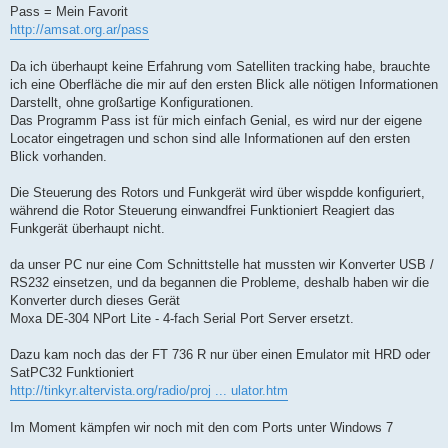
Pass = Mein Favorit
http://amsat.org.ar/pass
Da ich überhaupt keine Erfahrung vom Satelliten tracking habe, brauchte
ich eine Oberfläche die mir auf den ersten Blick alle nötigen Informationen
Darstellt, ohne großartige Konfigurationen.
Das Programm Pass ist für mich einfach Genial, es wird nur der eigene
Locator eingetragen und schon sind alle Informationen auf den ersten
Blick vorhanden.
Die Steuerung des Rotors und Funkgerät wird über wispdde konfiguriert,
während die Rotor Steuerung einwandfrei Funktioniert Reagiert das
Funkgerät überhaupt nicht.
da unser PC nur eine Com Schnittstelle hat mussten wir Konverter USB /
RS232 einsetzen, und da begannen die Probleme, deshalb haben wir die
Konverter durch dieses Gerät
Moxa DE-304 NPort Lite - 4-fach Serial Port Server ersetzt.
Dazu kam noch das der FT 736 R nur über einen Emulator mit HRD oder
SatPC32 Funktioniert
http://tinkyr.altervista.org/radio/proj ... ulator.htm
Im Moment kämpfen wir noch mit den com Ports unter Windows 7