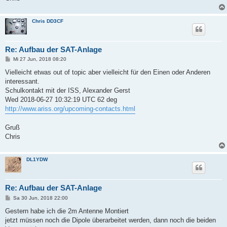
Chris DD3CF
Re: Aufbau der SAT-Anlage
B
Mi 27 Jun, 2018 08:20
e
i
Vielleicht etwas out of topic aber vielleicht für den Einen oder Anderen
t
interessant.
r
a
Schulkontakt mit der ISS, Alexander Gerst
g
Wed 2018-06-27 10:32:19 UTC 62 deg
http://www.ariss.org/upcoming-contacts.html
Gruß
Chris
DL1YDW
Re: Aufbau der SAT-Anlage
B
Sa 30 Jun, 2018 22:00
e
i
Gestern habe ich die 2m Antenne Montiert
t
jetzt müssen noch die Dipole überarbeitet werden, dann noch die beiden
r