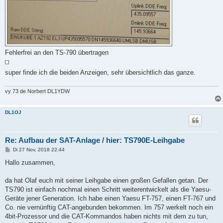
Fehlerfrei an den TS-790 übertragen
super finde ich die beiden Anzeigen, sehr übersichtlich das ganze.
vy 73 de Norbert DL1YDW
DL1OJ
Re: Aufbau der SAT-Anlage / hier: TS790E-Leihgabe
B
Di 27 Nov, 2018 22:44
e
i
Hallo zusammen,
t
r
a
da hat Olaf euch mit seiner Leihgabe einen großen Gefallen getan. Der
g
TS790 ist einfach nochmal einen Schritt weiterentwickelt als die Yaesu-
Geräte jener Generation. Ich habe einen Yaesu FT-757, einen FT-767 und
Co. nie vernünftig CAT-angebunden bekommen. Im 757 werkelt noch ein
4bit-Prozessor und die CAT-Kommandos haben nichts mit dem zu tun,