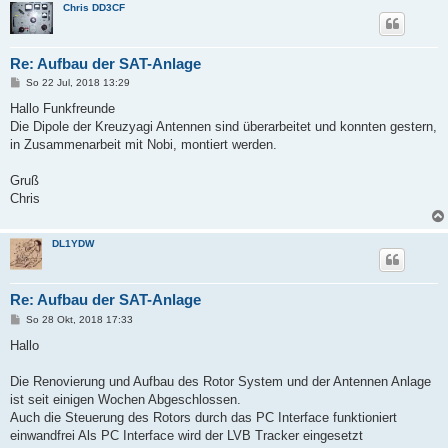
Chris DD3CF
Re: Aufbau der SAT-Anlage
B
So 22 Jul, 2018 13:29
e
i
Hallo Funkfreunde
t
Die Dipole der Kreuzyagi Antennen sind überarbeitet und konnten gestern,
r
a
in Zusammenarbeit mit Nobi, montiert werden.
g
Gruß
Chris
DL1YDW
Re: Aufbau der SAT-Anlage
B
So 28 Okt, 2018 17:33
e
i
Hallo
t
r
a
Die Renovierung und Aufbau des Rotor System und der Antennen Anlage
g
ist seit einigen Wochen Abgeschlossen.
Auch die Steuerung des Rotors durch das PC Interface funktioniert
einwandfrei Als PC Interface wird der LVB Tracker eingesetzt