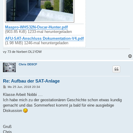
Maspro-WHS32N-Oscar-Hunter.pdf
(903.85 KiB) 1233-mal heruntergeladen
AFU-SAT-Anschluss Dokumentation-V4.pdf
(1.98 MiB) 1246-mal heruntergeladen
vy 73 de Norbert DL1YDW
Chris DD3CF
Re: Aufbau der SAT-Anlage
B
Mo 25 Jun, 2018 20:34
e
i
Klasse Arbeit Nobbi ....
t
Ich habe mich zu der geostationären Geschichte schon etwas kundig
r
a
gemacht und das Sommerfest kommt ja bald für eine ausgiebige
g
Diskussion
Gruß
Chris