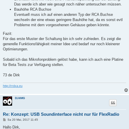
Das werde ich aber wie gesagt noch näher untersuchen müssen.
Bauhöhe RCA Buchse
Eventuell muss ich auf einen anderen Typ der RCA Buchse
wechseln der eine etwas geringere Bauhöhe hat, da es sonst evtl
Probleme mit dem vorgesehenen Gehäuse geben könnte.
Fazit:
Für das erste Muster der Schaltung bin ich sehr zufrieden. Es zeigt die
generelle Funktionsfähigkeit meiner Idee und bedarf nur noch kleinerer
Optimierungen.
Sobald ich das Mikrofonproblem gelöst habe, kann ich auch eine Platine
für Beta Tests zur Verfügung stellen.
73 de Dirk
http://rrdxa.eu
DJ4MG
Re: Konzept: USB Soundinterface nicht nur für FlexRadio
B
Sa 20 Mai, 2017 11:45
e
i
Hallo Dirk,