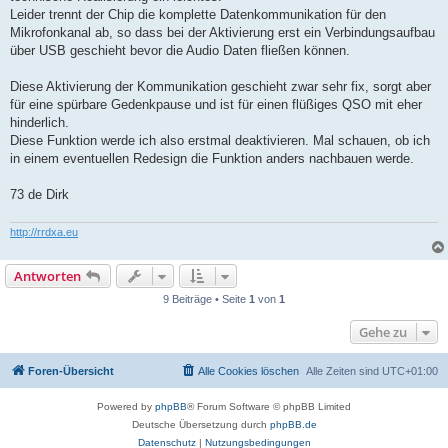
Leider trennt der Chip die komplette Datenkommunikation für den
Mikrofonkanal ab, so dass bei der Aktivierung erst ein Verbindungsaufbau
über USB geschieht bevor die Audio Daten fließen können.
Diese Aktivierung der Kommunikation geschieht zwar sehr fix, sorgt aber
für eine spürbare Gedenkpause und ist für einen flüßiges QSO mit eher
hinderlich.
Diese Funktion werde ich also erstmal deaktivieren. Mal schauen, ob ich
in einem eventuellen Redesign die Funktion anders nachbauen werde.
73 de Dirk
http://rrdxa.eu
Antworten
9 Beiträge • Seite
1
von
1
Gehe zu
Foren-Übersicht
Alle Cookies löschen
Alle Zeiten sind
UTC+01:00
Powered by
phpBB
® Forum Software © phpBB Limited
Deutsche Übersetzung durch
phpBB.de
Datenschutz
|
Nutzungsbedingungen