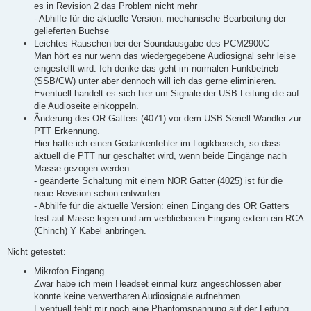
es in Revision 2 das Problem nicht mehr
- Abhilfe für die aktuelle Version: mechanische Bearbeitung der
gelieferten Buchse
Leichtes Rauschen bei der Soundausgabe des PCM2900C
Man hört es nur wenn das wiedergegebene Audiosignal sehr leise
eingestellt wird. Ich denke das geht im normalen Funkbetrieb
(SSB/CW) unter aber dennoch will ich das gerne eliminieren.
Eventuell handelt es sich hier um Signale der USB Leitung die auf
die Audioseite einkoppeln.
Änderung des OR Gatters (4071) vor dem USB Seriell Wandler zur
PTT Erkennung.
Hier hatte ich einen Gedankenfehler im Logikbereich, so dass
aktuell die PTT nur geschaltet wird, wenn beide Eingänge nach
Masse gezogen werden.
- geänderte Schaltung mit einem NOR Gatter (4025) ist für die
neue Revision schon entworfen
- Abhilfe für die aktuelle Version: einen Eingang des OR Gatters
fest auf Masse legen und am verbliebenen Eingang extern ein RCA
(Chinch) Y Kabel anbringen.
Nicht getestet:
Mikrofon Eingang
Zwar habe ich mein Headset einmal kurz angeschlossen aber
konnte keine verwertbaren Audiosignale aufnehmen.
Eventuell fehlt mir noch eine Phantomspannung auf der Leitung.