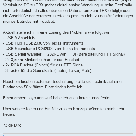
Verbindung PC zu TRX (nebst digital analog Wandlung -> beim FlexRadio
nicht erforderlich, da alles über einen Datenstrom zum TRX erfolgt)) oder
die Anschlüße der externen Interfaces passen nicht zu den Anforderungen
meines Betriebs mit Headset.
Aktuell stelle ich mir eine Lösung des Problems wie folgt vor:
- USB A Anschluß
- USB Hub TUSB2036 von Texas Instruments
- USB Soundkarte PCM2900 von Texas Instruments
- USB Seriell Wandler FT232RL von FTDI (Bereitstellung PTT Signal)
- 2x 3,5mm Klinkenbuchse für das Headset
- 2x RCA Buchse (Chinch) für das PTT Signal
- 3 Taster für die Soundkarte (Lauter, Leiser, Mute)
Nebst ein bischen externer Beschaltung, sollte die Technik auf einer
Platine von 50 x 80mm Platz finden hoffe ich.
Einen groben Layoutentwurf habe ich auch bereits angefertigt.
Über weitere Ideen und Einfälle zu dem Konzept würde ich mich sehr
freuen.
73 de Dirk