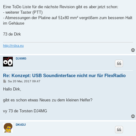
Eine ToDo Liste für die nächste Revision gibt es aber jetzt schon:
- weiterer Taster (PTT)
- Abmessungen der Platine auf 51x80 mm² vergrößern zum besseren Halt
im Gehäuse
73 de Dirk
http://rrdxa.eu
DJ4MG
Re: Konzept: USB Soundinterface nicht nur für FlexRadio
B
Sa 20 Mai, 2017 09:47
e
i
Hallo Dirk,
t
r
a
gibt es schon etwas Neues zu dem kleinen Helfer?
g
vy 73 de Torsten DJ4MG
DK4DJ