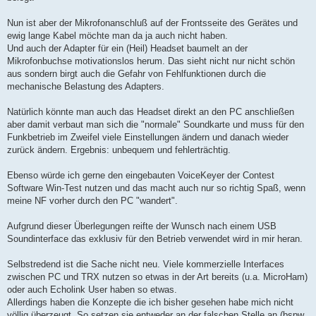
Nun ist aber der Mikrofonanschluß auf der Frontsseite des Gerätes und
ewig lange Kabel möchte man da ja auch nicht haben.
Und auch der Adapter für ein (Heil) Headset baumelt an der
Mikrofonbuchse motivationslos herum. Das sieht nicht nur nicht schön
aus sondern birgt auch die Gefahr von Fehlfunktionen durch die
mechanische Belastung des Adapters.
Natürlich könnte man auch das Headset direkt an den PC anschließen
aber damit verbaut man sich die "normale" Soundkarte und muss für den
Funkbetrieb im Zweifel viele Einstellungen ändern und danach wieder
zurück ändern. Ergebnis: unbequem und fehlerträchtig.
Ebenso würde ich gerne den eingebauten VoiceKeyer der Contest
Software Win-Test nutzen und das macht auch nur so richtig Spaß, wenn
meine NF vorher durch den PC "wandert".
Aufgrund dieser Überlegungen reifte der Wunsch nach einem USB
Soundinterface das exklusiv für den Betrieb verwendet wird in mir heran.
Selbstredend ist die Sache nicht neu. Viele kommerzielle Interfaces
zwischen PC und TRX nutzen so etwas in der Art bereits (u.a. MicroHam)
oder auch Echolink User haben so etwas.
Allerdings haben die Konzepte die ich bisher gesehen habe mich nicht
völlig überzeugt. So setzen sie entweder an der falschen Stelle an (bspw.