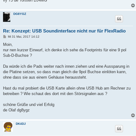
vy 73 de Torsten DJ4MG
DG8YGZ
Re: Konzept: USB Soundinterface nicht nur für FlexRadio
B
Mi 31 Mai, 2017 14:12
e
i
Moin,
t
nur nen kurzer Einwurf, ich denke ich sehe da Footprints für eine 9 pol
r
a
Sub-D-Buchse ?
g
Da würde ich die Pads weiter nach innen ziehen und eine Aussparung in
die Platine setzen, so dass man gleich die 9pol Buchse einlöten kann,
ohne dass sie aus einem Gehäuse heraussteht.
Hast du mal probiert die USB Karte allein ohne USB Hub am Rechner zu
betreiben ? Wie schaut des dort mit den Störsignalen aus ?
schöne Grüße und viel Erfolg
de Olaf dg8ygz
DK4DJ