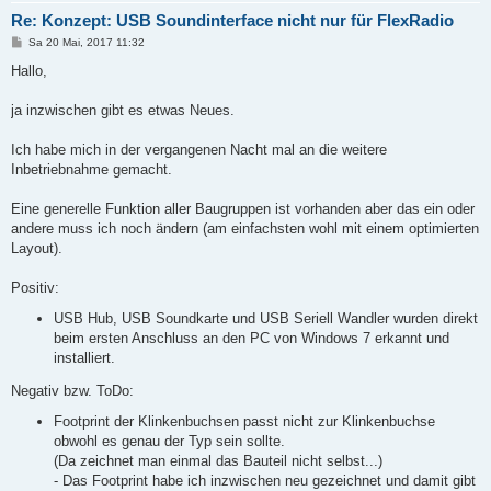
Re: Konzept: USB Soundinterface nicht nur für FlexRadio
B
Sa 20 Mai, 2017 11:32
e
i
Hallo,
t
r
a
ja inzwischen gibt es etwas Neues.
g
Ich habe mich in der vergangenen Nacht mal an die weitere
Inbetriebnahme gemacht.
Eine generelle Funktion aller Baugruppen ist vorhanden aber das ein oder
andere muss ich noch ändern (am einfachsten wohl mit einem optimierten
Layout).
Positiv:
USB Hub, USB Soundkarte und USB Seriell Wandler wurden direkt
beim ersten Anschluss an den PC von Windows 7 erkannt und
installiert.
Negativ bzw. ToDo:
Footprint der Klinkenbuchsen passt nicht zur Klinkenbuchse
obwohl es genau der Typ sein sollte.
(Da zeichnet man einmal das Bauteil nicht selbst...)
- Das Footprint habe ich inzwischen neu gezeichnet und damit gibt