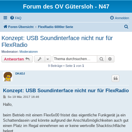
Forum des OV Gütersloh - N47
FAQ
Anmelden
S
Foren-Übersicht
FlexRadio 6000er Serie
u
Konzept: USB Soundinterface nicht nur für
c
FlexRadio
h
Moderator:
Moderatoren
e
Suche
Erweiterte
Antworten
9 Beiträge • Seite
1
von
1
DK4DJ
Konzept: USB Soundinterface nicht nur für FlexRadio
B
So 19 Mär, 2017 16:46
e
i
Hallo,
t
r
a
beim Betrieb mit einem Flex6x00 fristet das eigentliche Funkgerät ja ein
g
Schattendasein und könnte aufgrund der Anschlußmöglichkeiten auch gut
einen Platz im Regal einnehmen wo er keine wertvolle Shacktischfläche
belegt.