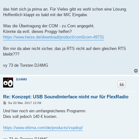
t
r
a
das hört sich ja prima an. Für Vieles gibt es wohl schon eine Lösung.
g
Hoffentlich klappt es bald mit der MIC Eingabe.
Was die Übertragung der COM - zu Com angegeht.
Könnte da evtl. dieses Proggy helfen?
https://www.heise.de/download/product/com0com-49731
Bin mir da aber nicht sicher, das ja RTS nicht auf dem gleichen RTS
bleibt???
vy 73 de Torsten DJ4MG
DJ4MG
Re: Konzept: USB Soundinterface nicht nur für FlexRadio
B
Sa 20 Mai, 2017 12:09
e
i
Und hier noch ein umfangreicheres Programm.
t
Dies soll jedoch 140 € kosten.
r
a
g
https://www.eltima.com/de/products/vspdxp/