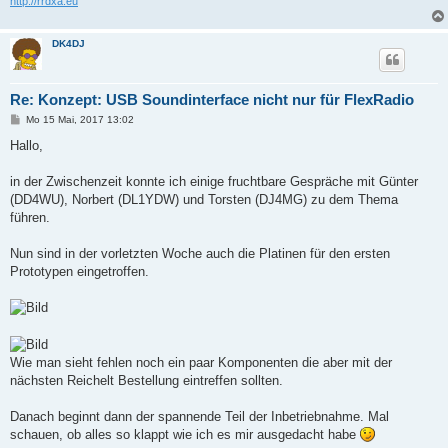
http://rrdxa.eu
DK4DJ
Re: Konzept: USB Soundinterface nicht nur für FlexRadio
B
Mo 15 Mai, 2017 13:02
e
i
Hallo,
t
r
a
in der Zwischenzeit konnte ich einige fruchtbare Gespräche mit Günter
g
(DD4WU), Norbert (DL1YDW) und Torsten (DJ4MG) zu dem Thema
führen.
Nun sind in der vorletzten Woche auch die Platinen für den ersten
Prototypen eingetroffen.
Wie man sieht fehlen noch ein paar Komponenten die aber mit der
nächsten Reichelt Bestellung eintreffen sollten.
Danach beginnt dann der spannende Teil der Inbetriebnahme. Mal
schauen, ob alles so klappt wie ich es mir ausgedacht habe