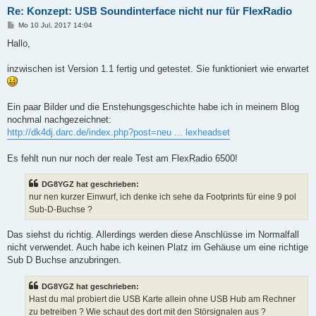
Re: Konzept: USB Soundinterface nicht nur für FlexRadio
B
Mo 10 Jul, 2017 14:04
e
i
Hallo,
t
r
a
inzwischen ist Version 1.1 fertig und getestet. Sie funktioniert wie erwartet
g
Ein paar Bilder und die Enstehungsgeschichte habe ich in meinem Blog
nochmal nachgezeichnet:
http://dk4dj.darc.de/index.php?post=neu ... lexheadset
Es fehlt nun nur noch der reale Test am FlexRadio 6500!
DG8YGZ hat geschrieben:
nur nen kurzer Einwurf, ich denke ich sehe da Footprints für eine 9 pol
Sub-D-Buchse ?
Das siehst du richtig. Allerdings werden diese Anschlüsse im Normalfall
nicht verwendet. Auch habe ich keinen Platz im Gehäuse um eine richtige
Sub D Buchse anzubringen.
DG8YGZ hat geschrieben:
Hast du mal probiert die USB Karte allein ohne USB Hub am Rechner
zu betreiben ? Wie schaut des dort mit den Störsignalen aus ?