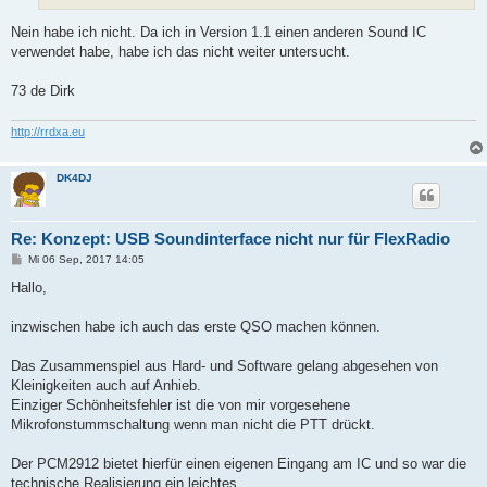
Nein habe ich nicht. Da ich in Version 1.1 einen anderen Sound IC
verwendet habe, habe ich das nicht weiter untersucht.
73 de Dirk
http://rrdxa.eu
DK4DJ
Re: Konzept: USB Soundinterface nicht nur für FlexRadio
B
Mi 06 Sep, 2017 14:05
e
i
Hallo,
t
r
a
inzwischen habe ich auch das erste QSO machen können.
g
Das Zusammenspiel aus Hard- und Software gelang abgesehen von
Kleinigkeiten auch auf Anhieb.
Einziger Schönheitsfehler ist die von mir vorgesehene
Mikrofonstummschaltung wenn man nicht die PTT drückt.
Der PCM2912 bietet hierfür einen eigenen Eingang am IC und so war die
technische Realisierung ein leichtes.