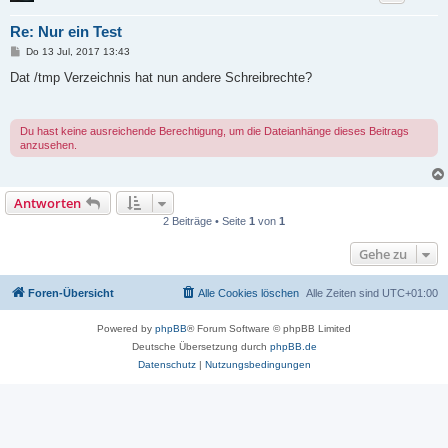
Re: Nur ein Test
B
Do 13 Jul, 2017 13:43
e
i
Dat /tmp Verzeichnis hat nun andere Schreibrechte?
t
r
a
g
Du hast keine ausreichende Berechtigung, um die Dateianhänge dieses Beitrags
anzusehen.
Antworten
2 Beiträge • Seite
1
von
1
Gehe zu
Foren-Übersicht
Alle Cookies löschen
Alle Zeiten sind
UTC+01:00
Powered by
phpBB
® Forum Software © phpBB Limited
Deutsche Übersetzung durch
phpBB.de
Datenschutz
|
Nutzungsbedingungen