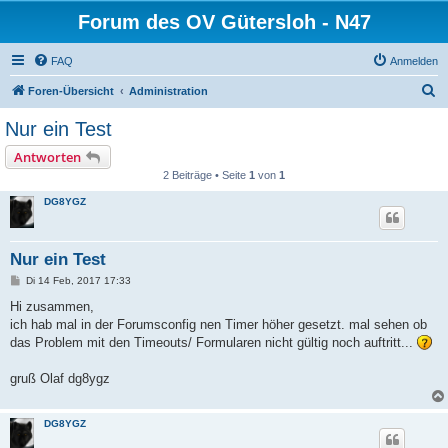
Forum des OV Gütersloh - N47
FAQ
Anmelden
S
Foren-Übersicht
Administration
u
Nur ein Test
c
Antworten
h
2 Beiträge • Seite
1
von
1
e
DG8YGZ
Nur ein Test
B
Di 14 Feb, 2017 17:33
e
i
Hi zusammen,
t
ich hab mal in der Forumsconfig nen Timer höher gesetzt. mal sehen ob
r
a
das Problem mit den Timeouts/ Formularen nicht gültig noch auftritt...
g
gruß Olaf dg8ygz
DG8YGZ