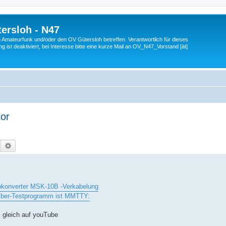
ersloh - N47
en Amateurfunk und/oder den OV Gütersloh betreffen. Verantwortlich für dieses
 ist deaktiviert, bei Interesse bitte eine kurze Mail an OV_N47_Vorstand [ät]
or
Suche
Erweiterte Suche
konverter MSK-10B -Verkabelung
eiber-Testprogramm ist MMTTY:
 gleich auf youTube