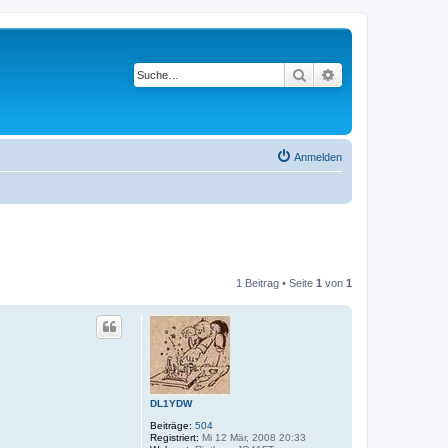
Suche
Erweiterte Suche
Anmelden
1 Beitrag • Seite
1
von
1
DL1YDW
Beiträge:
504
Registriert:
Mi 12 Mär, 2008 20:33