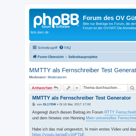
Forum des OV Güt
Bitte nur Beiträge ins Forum, die d
Forum ist der OV-N47! Die Anmeldung
lists.darc.de .
Schnellzugriff
FAQ
Foren-Übersicht
Selbstbauprojekte
MMTTY als Fernschreiber Test Generat
Moderator:
Moderatoren
Antworten
MMTTY als Fernschreiber Test Generator
B
von
DL1YDW
»
Di 16 Mai, 2017 17:00
e
i
Angeregt durch diesen Beitrag im Forum
RTTY Fernschreib
t
und dem hinwies von Henning
Mein universelles Fernschr
r
a
g
Habe ich das mal umgesetzt, hi mein erstes Video und das
https://youtu.be/qqEx1ttPTbE