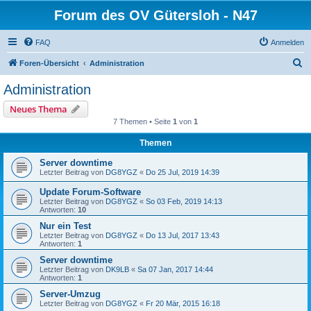
Forum des OV Gütersloh - N47
FAQ
Anmelden
S
Foren-Übersicht
Administration
u
Administration
c
Neues Thema
h
7 Themen • Seite
1
von
1
e
Themen
Server downtime
Letzter Beitrag von
DG8YGZ
«
Do 25 Jul, 2019 14:39
Update Forum-Software
Letzter Beitrag von
DG8YGZ
«
So 03 Feb, 2019 14:13
Antworten:
10
Nur ein Test
Letzter Beitrag von
DG8YGZ
«
Do 13 Jul, 2017 13:43
Antworten:
1
Server downtime
Letzter Beitrag von
DK9LB
«
Sa 07 Jan, 2017 14:44
Antworten:
1
Server-Umzug
Letzter Beitrag von
DG8YGZ
«
Fr 20 Mär, 2015 16:18