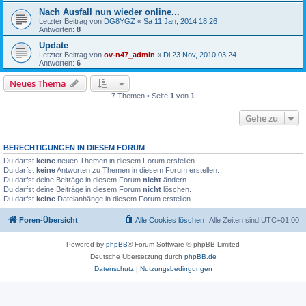
Nach Ausfall nun wieder online...
Letzter Beitrag von
DG8YGZ
«
Sa 11 Jan, 2014 18:26
Antworten:
8
Update
Letzter Beitrag von
ov-n47_admin
«
Di 23 Nov, 2010 03:24
Antworten:
6
Neues Thema
7 Themen • Seite
1
von
1
Gehe zu
BERECHTIGUNGEN IN DIESEM FORUM
Du darfst
keine
neuen Themen in diesem Forum erstellen.
Du darfst
keine
Antworten zu Themen in diesem Forum erstellen.
Du darfst deine Beiträge in diesem Forum
nicht
ändern.
Du darfst deine Beiträge in diesem Forum
nicht
löschen.
Du darfst
keine
Dateianhänge in diesem Forum erstellen.
Foren-Übersicht
Alle Cookies löschen
Alle Zeiten sind
UTC+01:00
Powered by
phpBB
® Forum Software © phpBB Limited
Deutsche Übersetzung durch
phpBB.de
Datenschutz
|
Nutzungsbedingungen