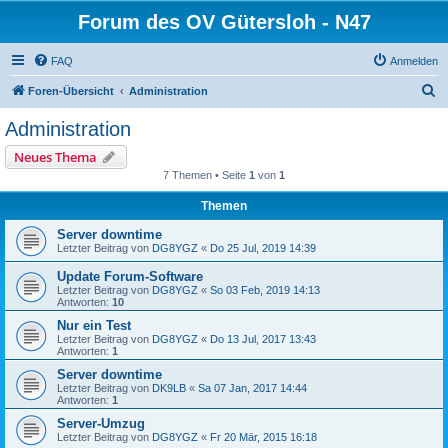
Forum des OV Gütersloh - N47
FAQ
Anmelden
S
Foren-Übersicht
Administration
u
Administration
c
Neues Thema
h
7 Themen • Seite
1
von
1
e
Themen
Server downtime
Letzter Beitrag von
DG8YGZ
«
Do 25 Jul, 2019 14:39
Update Forum-Software
Letzter Beitrag von
DG8YGZ
«
So 03 Feb, 2019 14:13
Antworten:
10
Nur ein Test
Letzter Beitrag von
DG8YGZ
«
Do 13 Jul, 2017 13:43
Antworten:
1
Server downtime
Letzter Beitrag von
DK9LB
«
Sa 07 Jan, 2017 14:44
Antworten:
1
Server-Umzug
Letzter Beitrag von
DG8YGZ
«
Fr 20 Mär, 2015 16:18