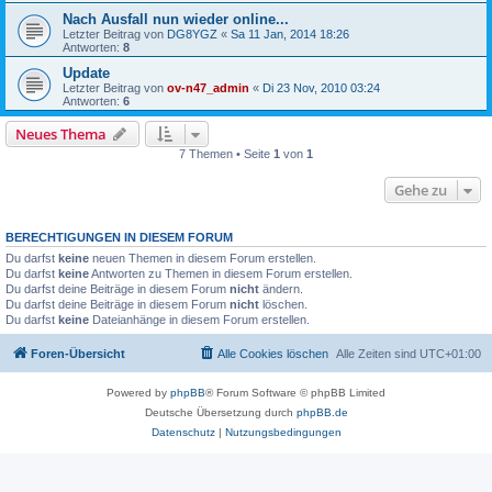
Nach Ausfall nun wieder online...
Letzter Beitrag von
DG8YGZ
«
Sa 11 Jan, 2014 18:26
Antworten:
8
Update
Letzter Beitrag von
ov-n47_admin
«
Di 23 Nov, 2010 03:24
Antworten:
6
Neues Thema
7 Themen • Seite
1
von
1
Gehe zu
BERECHTIGUNGEN IN DIESEM FORUM
Du darfst
keine
neuen Themen in diesem Forum erstellen.
Du darfst
keine
Antworten zu Themen in diesem Forum erstellen.
Du darfst deine Beiträge in diesem Forum
nicht
ändern.
Du darfst deine Beiträge in diesem Forum
nicht
löschen.
Du darfst
keine
Dateianhänge in diesem Forum erstellen.
Foren-Übersicht
Alle Cookies löschen
Alle Zeiten sind
UTC+01:00
Powered by
phpBB
® Forum Software © phpBB Limited
Deutsche Übersetzung durch
phpBB.de
Datenschutz
|
Nutzungsbedingungen