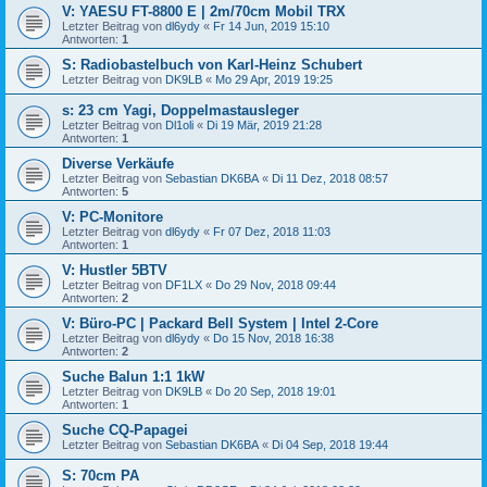
V: YAESU FT-8800 E | 2m/70cm Mobil TRX
Letzter Beitrag von
dl6ydy
«
Fr 14 Jun, 2019 15:10
Antworten:
1
S: Radiobastelbuch von Karl-Heinz Schubert
Letzter Beitrag von
DK9LB
«
Mo 29 Apr, 2019 19:25
s: 23 cm Yagi, Doppelmastausleger
Letzter Beitrag von
Dl1oli
«
Di 19 Mär, 2019 21:28
Antworten:
1
Diverse Verkäufe
Letzter Beitrag von
Sebastian DK6BA
«
Di 11 Dez, 2018 08:57
Antworten:
5
V: PC-Monitore
Letzter Beitrag von
dl6ydy
«
Fr 07 Dez, 2018 11:03
Antworten:
1
V: Hustler 5BTV
Letzter Beitrag von
DF1LX
«
Do 29 Nov, 2018 09:44
Antworten:
2
V: Büro-PC | Packard Bell System | Intel 2-Core
Letzter Beitrag von
dl6ydy
«
Do 15 Nov, 2018 16:38
Antworten:
2
Suche Balun 1:1 1kW
Letzter Beitrag von
DK9LB
«
Do 20 Sep, 2018 19:01
Antworten:
1
Suche CQ-Papagei
Letzter Beitrag von
Sebastian DK6BA
«
Di 04 Sep, 2018 19:44
S: 70cm PA