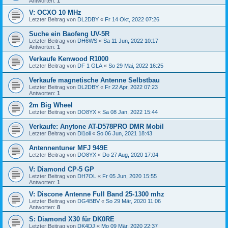
Antworten:
1
V: OCXO 10 MHz
Letzter Beitrag von
DL2DBY
«
Fr 14 Okt, 2022 07:26
Suche ein Baofeng UV-5R
Letzter Beitrag von
DH6WS
«
Sa 11 Jun, 2022 10:17
Antworten:
1
Verkaufe Kenwood R1000
Letzter Beitrag von
DF 1 GLA
«
So 29 Mai, 2022 16:25
Verkaufe magnetische Antenne Selbstbau
Letzter Beitrag von
DL2DBY
«
Fr 22 Apr, 2022 07:23
Antworten:
1
2m Big Wheel
Letzter Beitrag von
DO8YX
«
Sa 08 Jan, 2022 15:44
Verkaufe: Anytone AT-D578PRO DMR Mobil
Letzter Beitrag von
Dl1oli
«
So 06 Jun, 2021 18:43
Antennentuner MFJ 949E
Letzter Beitrag von
DO8YX
«
Do 27 Aug, 2020 17:04
V: Diamond CP-5 GP
Letzter Beitrag von
DH7OL
«
Fr 05 Jun, 2020 15:55
Antworten:
1
V: Discone Antenne Full Band 25-1300 mhz
Letzter Beitrag von
DG4BBV
«
So 29 Mär, 2020 11:06
Antworten:
8
S: Diamond X30 für DK0RE
Letzter Beitrag von
DK4DJ
«
Mo 09 Mär, 2020 22:37