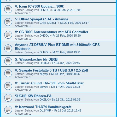
V: Icom IC-7300 Update....900€
Letzter Beitrag von
DH7OL
«
Sa 29 Feb, 2020 19:08
Antworten:
1
S: Offset Spiegel / SAT - Antenne
Letzter Beitrag von
Chris DD3CF
«
Sa 29 Feb, 2020 12:17
Antworten:
1
V: CG 3000 Antennentuner mit ATU Controller
Letzter Beitrag von
DH7OL
«
Fr 28 Feb, 2020 15:20
Antworten:
1
Anytone AT-D878UV Plus BT DMR mit 3100mAh GPS
Bluetooth
Letzter Beitrag von
DH7OL
«
Mi 26 Feb, 2020 19:21
S: Wasserkocher für DB0BI
Letzter Beitrag von
DK4DJ
«
Fr 24 Jan, 2020 20:46
V: Seagate Festplatte 5 TB / USB 3.0 / 2,5 Zoll
Letzter Beitrag von
dl6ydy
«
Mi 18 Dez, 2019 08:56
Antworten:
1
V: Turner +3 und TM-733E vom Stadt-Peter
Letzter Beitrag von
dl6ydy
«
Do 17 Okt, 2019 12:28
Antworten:
2
SUCHE KW Röhren-PA
Letzter Beitrag von
DK9LX
«
Sa 12 Okt, 2019 08:36
V: Kenwood TH-D74 Handfunkgerät
Letzter Beitrag von
DL2YMR
«
Fr 19 Jul, 2019 16:49
Antworten:
1