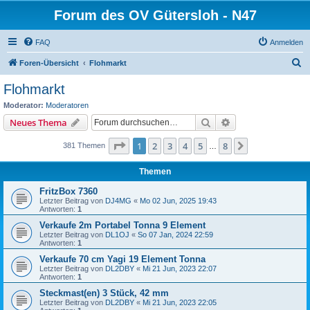
Forum des OV Gütersloh - N47
FAQ
Anmelden
S
Foren-Übersicht
Flohmarkt
u
Flohmarkt
c
Moderator:
Moderatoren
h
Suche
Erweiterte Suche
Neues Thema
e
Seite
1
von
8
1
2
3
4
5
8
Nächste
381 Themen
…
Themen
FritzBox 7360
Letzter Beitrag von
DJ4MG
«
Mo 02 Jun, 2025 19:43
Antworten:
1
Verkaufe 2m Portabel Tonna 9 Element
Letzter Beitrag von
DL1OJ
«
So 07 Jan, 2024 22:59
Antworten:
1
Verkaufe 70 cm Yagi 19 Element Tonna
Letzter Beitrag von
DL2DBY
«
Mi 21 Jun, 2023 22:07
Antworten:
1
Steckmast(en) 3 Stück, 42 mm
Letzter Beitrag von
DL2DBY
«
Mi 21 Jun, 2023 22:05