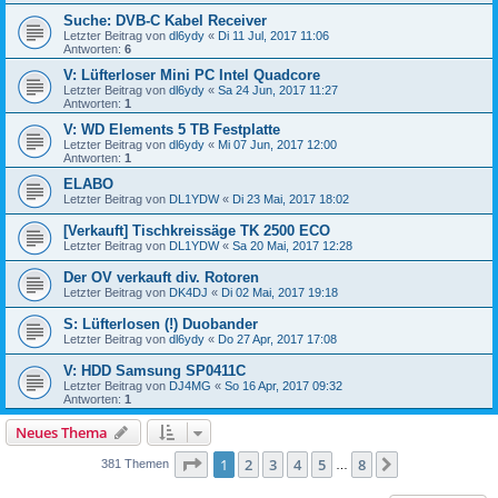
Suche: DVB-C Kabel Receiver
Letzter Beitrag von
dl6ydy
«
Di 11 Jul, 2017 11:06
Antworten:
6
V: Lüfterloser Mini PC Intel Quadcore
Letzter Beitrag von
dl6ydy
«
Sa 24 Jun, 2017 11:27
Antworten:
1
V: WD Elements 5 TB Festplatte
Letzter Beitrag von
dl6ydy
«
Mi 07 Jun, 2017 12:00
Antworten:
1
ELABO
Letzter Beitrag von
DL1YDW
«
Di 23 Mai, 2017 18:02
[Verkauft] Tischkreissäge TK 2500 ECO
Letzter Beitrag von
DL1YDW
«
Sa 20 Mai, 2017 12:28
Der OV verkauft div. Rotoren
Letzter Beitrag von
DK4DJ
«
Di 02 Mai, 2017 19:18
S: Lüfterlosen (!) Duobander
Letzter Beitrag von
dl6ydy
«
Do 27 Apr, 2017 17:08
V: HDD Samsung SP0411C
Letzter Beitrag von
DJ4MG
«
So 16 Apr, 2017 09:32
Antworten:
1
Neues Thema
Seite
1
von
8
1
2
3
4
5
8
Nächste
381 Themen
…