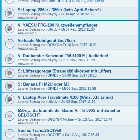
Letzter Beitrag von
Chris DD3CF
«
Di 24 Jul, 2018 08:30
S: Laptop 286er / 386er (kein April-Scherz!)
Letzter Beitrag von
dl6ydy
«
Di 10 Apr, 2018 22:59
Antworten:
3
V: YAESU FRG-100 Kurzwellenempfänger
Letzter Beitrag von
dl6ydy
«
Mi 07 Feb, 2018 11:33
Antworten:
1
Verkaufe Mobilgerät 2m/70cm
Letzter Beitrag von
DO8YX
«
Fr 10 Nov, 2017 18:02
Antworten:
2
V: Duobander Kenwood TW-4100 E | luefterlos!
Letzter Beitrag von
dl6ydy
«
Fr 03 Nov, 2017 12:39
Antworten:
1
S: Lüfteraggregat (Strangkkühlkörper mit Lüfter)
Letzter Beitrag von
DK4DJ
«
Sa 09 Sep, 2017 19:15
S: Banana Pi M2U oder M3
Letzter Beitrag von
DK4DJ
«
Mi 06 Sep, 2017 13:58
V: Laptop Acer Travelmate 4100 (Win7, XP, Linux)
Letzter Beitrag von
dl6ydy
«
Sa 02 Sep, 2017 11:19
650€ ... da brannte der Baum V: TS-590S mit Zubehör
GELÖSCHT!
Letzter Beitrag von
DG2YGX Michael
«
So 13 Aug, 2017 22:44
Antworten:
11
Suche: Trans.2SC1969
Letzter Beitrag von
DG7YBT
«
Sa 12 Aug, 2017 15:33
Antworten:
3