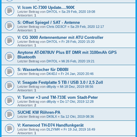
V: Icom IC-7300 Update....900€
Letzter Beitrag von
DH7OL
«
Sa 29 Feb, 2020 19:08
Antworten:
1
S: Offset Spiegel / SAT - Antenne
Letzter Beitrag von
Chris DD3CF
«
Sa 29 Feb, 2020 12:17
Antworten:
1
V: CG 3000 Antennentuner mit ATU Controller
Letzter Beitrag von
DH7OL
«
Fr 28 Feb, 2020 15:20
Antworten:
1
Anytone AT-D878UV Plus BT DMR mit 3100mAh GPS
Bluetooth
Letzter Beitrag von
DH7OL
«
Mi 26 Feb, 2020 19:21
S: Wasserkocher für DB0BI
Letzter Beitrag von
DK4DJ
«
Fr 24 Jan, 2020 20:46
V: Seagate Festplatte 5 TB / USB 3.0 / 2,5 Zoll
Letzter Beitrag von
dl6ydy
«
Mi 18 Dez, 2019 08:56
Antworten:
1
V: Turner +3 und TM-733E vom Stadt-Peter
Letzter Beitrag von
dl6ydy
«
Do 17 Okt, 2019 12:28
Antworten:
2
SUCHE KW Röhren-PA
Letzter Beitrag von
DK9LX
«
Sa 12 Okt, 2019 08:36
V: Kenwood TH-D74 Handfunkgerät
Letzter Beitrag von
DL2YMR
«
Fr 19 Jul, 2019 16:49
Antworten:
1