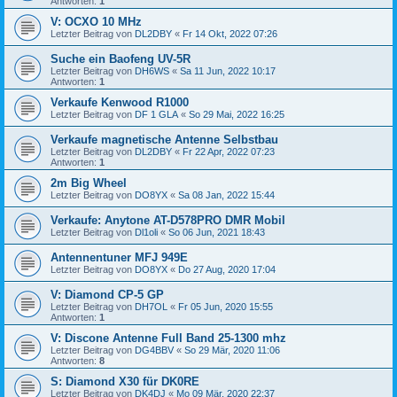
Antworten:
1
V: OCXO 10 MHz
Letzter Beitrag von
DL2DBY
«
Fr 14 Okt, 2022 07:26
Suche ein Baofeng UV-5R
Letzter Beitrag von
DH6WS
«
Sa 11 Jun, 2022 10:17
Antworten:
1
Verkaufe Kenwood R1000
Letzter Beitrag von
DF 1 GLA
«
So 29 Mai, 2022 16:25
Verkaufe magnetische Antenne Selbstbau
Letzter Beitrag von
DL2DBY
«
Fr 22 Apr, 2022 07:23
Antworten:
1
2m Big Wheel
Letzter Beitrag von
DO8YX
«
Sa 08 Jan, 2022 15:44
Verkaufe: Anytone AT-D578PRO DMR Mobil
Letzter Beitrag von
Dl1oli
«
So 06 Jun, 2021 18:43
Antennentuner MFJ 949E
Letzter Beitrag von
DO8YX
«
Do 27 Aug, 2020 17:04
V: Diamond CP-5 GP
Letzter Beitrag von
DH7OL
«
Fr 05 Jun, 2020 15:55
Antworten:
1
V: Discone Antenne Full Band 25-1300 mhz
Letzter Beitrag von
DG4BBV
«
So 29 Mär, 2020 11:06
Antworten:
8
S: Diamond X30 für DK0RE
Letzter Beitrag von
DK4DJ
«
Mo 09 Mär, 2020 22:37