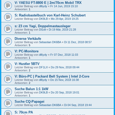
V: YAESU FT-8800 E | 2m/70cm Mobil TRX
Letzter Beitrag von
dl6ydy
«
Fr 14 Jun, 2019 15:10
Antworten:
1
S: Radiobastelbuch von Karl-Heinz Schubert
Letzter Beitrag von
DK9LB
«
Mo 29 Apr, 2019 19:25
s: 23 cm Yagi, Doppelmastausleger
Letzter Beitrag von
Dl1oli
«
Di 19 Mär, 2019 21:28
Antworten:
1
Diverse Verkäufe
Letzter Beitrag von
Sebastian DK6BA
«
Di 11 Dez, 2018 08:57
Antworten:
5
V: PC-Monitore
Letzter Beitrag von
dl6ydy
«
Fr 07 Dez, 2018 11:03
Antworten:
1
V: Hustler 5BTV
Letzter Beitrag von
DF1LX
«
Do 29 Nov, 2018 09:44
Antworten:
2
V: Büro-PC | Packard Bell System | Intel 2-Core
Letzter Beitrag von
dl6ydy
«
Do 15 Nov, 2018 16:38
Antworten:
2
Suche Balun 1:1 1kW
Letzter Beitrag von
DK9LB
«
Do 20 Sep, 2018 19:01
Antworten:
1
Suche CQ-Papagei
Letzter Beitrag von
Sebastian DK6BA
«
Di 04 Sep, 2018 19:44
S: 70cm PA