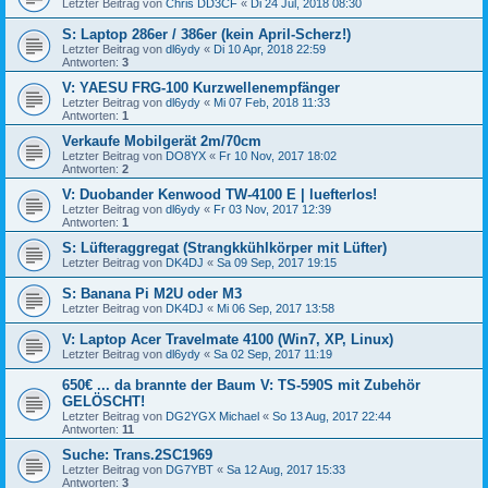
Letzter Beitrag von
Chris DD3CF
«
Di 24 Jul, 2018 08:30
S: Laptop 286er / 386er (kein April-Scherz!)
Letzter Beitrag von
dl6ydy
«
Di 10 Apr, 2018 22:59
Antworten:
3
V: YAESU FRG-100 Kurzwellenempfänger
Letzter Beitrag von
dl6ydy
«
Mi 07 Feb, 2018 11:33
Antworten:
1
Verkaufe Mobilgerät 2m/70cm
Letzter Beitrag von
DO8YX
«
Fr 10 Nov, 2017 18:02
Antworten:
2
V: Duobander Kenwood TW-4100 E | luefterlos!
Letzter Beitrag von
dl6ydy
«
Fr 03 Nov, 2017 12:39
Antworten:
1
S: Lüfteraggregat (Strangkkühlkörper mit Lüfter)
Letzter Beitrag von
DK4DJ
«
Sa 09 Sep, 2017 19:15
S: Banana Pi M2U oder M3
Letzter Beitrag von
DK4DJ
«
Mi 06 Sep, 2017 13:58
V: Laptop Acer Travelmate 4100 (Win7, XP, Linux)
Letzter Beitrag von
dl6ydy
«
Sa 02 Sep, 2017 11:19
650€ ... da brannte der Baum V: TS-590S mit Zubehör
GELÖSCHT!
Letzter Beitrag von
DG2YGX Michael
«
So 13 Aug, 2017 22:44
Antworten:
11
Suche: Trans.2SC1969
Letzter Beitrag von
DG7YBT
«
Sa 12 Aug, 2017 15:33
Antworten:
3