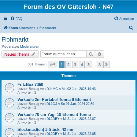
Forum des OV Gütersloh - N47
FAQ
Anmelden
S
Foren-Übersicht
Flohmarkt
u
Flohmarkt
c
Moderator:
Moderatoren
h
Suche
Erweiterte Suche
Neues Thema
e
Seite
1
von
8
1
2
3
4
5
8
Nächste
381 Themen
…
Themen
FritzBox 7360
Letzter Beitrag von
DJ4MG
«
Mo 02 Jun, 2025 19:43
Antworten:
1
Verkaufe 2m Portabel Tonna 9 Element
Letzter Beitrag von
DL1OJ
«
So 07 Jan, 2024 22:59
Antworten:
1
Verkaufe 70 cm Yagi 19 Element Tonna
Letzter Beitrag von
DL2DBY
«
Mi 21 Jun, 2023 22:07
Antworten:
1
Steckmast(en) 3 Stück, 42 mm
Letzter Beitrag von
DL2DBY
«
Mi 21 Jun, 2023 22:05