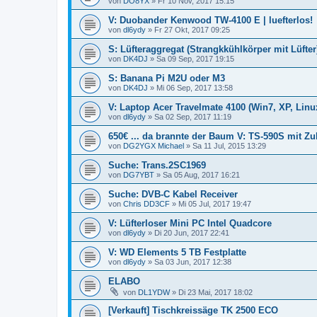
von
DO8YX
»
Fr 10 Nov, 2017 15:15
V: Duobander Kenwood TW-4100 E | luefterlos!
von
dl6ydy
»
Fr 27 Okt, 2017 09:25
S: Lüfteraggregat (Strangkkühlkörper mit Lüfter
von
DK4DJ
»
Sa 09 Sep, 2017 19:15
S: Banana Pi M2U oder M3
von
DK4DJ
»
Mi 06 Sep, 2017 13:58
V: Laptop Acer Travelmate 4100 (Win7, XP, Linu
von
dl6ydy
»
Sa 02 Sep, 2017 11:19
650€ ... da brannte der Baum V: TS-590S mit
von
DG2YGX Michael
»
Sa 11 Jul, 2015 13:29
Suche: Trans.2SC1969
von
DG7YBT
»
Sa 05 Aug, 2017 16:21
Suche: DVB-C Kabel Receiver
von
Chris DD3CF
»
Mi 05 Jul, 2017 19:47
V: Lüfterloser Mini PC Intel Quadcore
von
dl6ydy
»
Di 20 Jun, 2017 22:41
V: WD Elements 5 TB Festplatte
von
dl6ydy
»
Sa 03 Jun, 2017 12:38
ELABO
von
DL1YDW
»
Di 23 Mai, 2017 18:02
[Verkauft] Tischkreissäge TK 2500 ECO