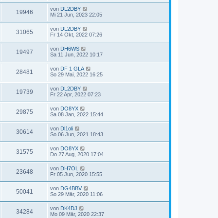
von
DL2DBY
19946
Mi 21 Jun, 2023 22:05
von
DL2DBY
31065
Fr 14 Okt, 2022 07:26
von
DH6WS
19497
Sa 11 Jun, 2022 10:17
von
DF 1 GLA
28481
So 29 Mai, 2022 16:25
von
DL2DBY
19739
Fr 22 Apr, 2022 07:23
von
DO8YX
29875
Sa 08 Jan, 2022 15:44
von
Dl1oli
30614
So 06 Jun, 2021 18:43
von
DO8YX
31575
Do 27 Aug, 2020 17:04
von
DH7OL
23648
Fr 05 Jun, 2020 15:55
von
DG4BBV
50041
So 29 Mär, 2020 11:06
von
DK4DJ
34284
Mo 09 Mär, 2020 22:37