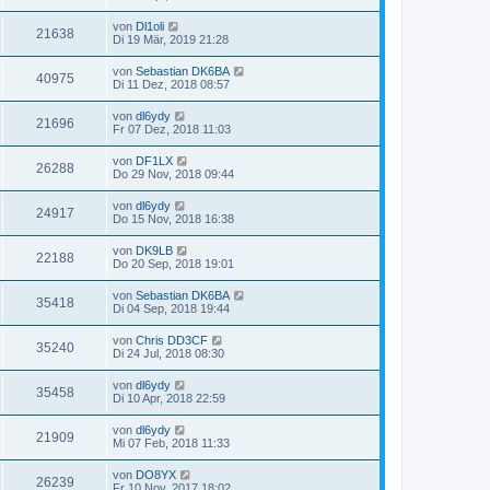
von
Dl1oli
21638
Di 19 Mär, 2019 21:28
von
Sebastian DK6BA
40975
Di 11 Dez, 2018 08:57
von
dl6ydy
21696
Fr 07 Dez, 2018 11:03
von
DF1LX
26288
Do 29 Nov, 2018 09:44
von
dl6ydy
24917
Do 15 Nov, 2018 16:38
von
DK9LB
22188
Do 20 Sep, 2018 19:01
von
Sebastian DK6BA
35418
Di 04 Sep, 2018 19:44
von
Chris DD3CF
35240
Di 24 Jul, 2018 08:30
von
dl6ydy
35458
Di 10 Apr, 2018 22:59
von
dl6ydy
21909
Mi 07 Feb, 2018 11:33
von
DO8YX
26239
Fr 10 Nov, 2017 18:02