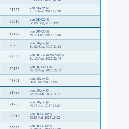
von
dl6ydy
21657
Fr 03 Nov, 2017 12:39
von
DK4DJ
22012
Sa 09 Sep, 2017 19:15
von
DK4DJ
20260
Mi 06 Sep, 2017 13:58
von
dl6ydy
20730
Sa 02 Sep, 2017 11:19
von
DG2YGX Michael
57920
So 13 Aug, 2017 22:44
von
DG7YBT
30175
Sa 12 Aug, 2017 15:33
von
dl6ydy
43761
Di 11 Jul, 2017 11:06
von
dl6ydy
21727
Sa 24 Jun, 2017 11:27
von
dl6ydy
21768
Mi 07 Jun, 2017 12:00
von
DL1YDW
20515
Di 23 Mai, 2017 18:02
von
DL1YDW
20333