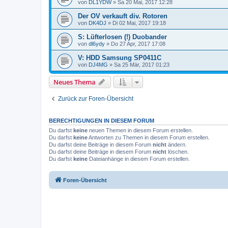
von
DL1YDW
»
Sa 20 Mai, 2017 12:28
Der OV verkauft div. Rotoren
von
DK4DJ
»
Di 02 Mai, 2017 19:18
S: Lüfterlosen (!) Duobander
von
dl6ydy
»
Do 27 Apr, 2017 17:08
V: HDD Samsung SP0411C
von
DJ4MG
»
Sa 25 Mär, 2017 01:23
Neues Thema
Zurück zur Foren-Übersicht
BERECHTIGUNGEN IN DIESEM FORUM
Du darfst
keine
neuen Themen in diesem Forum erstellen.
Du darfst
keine
Antworten zu Themen in diesem Forum erstellen.
Du darfst deine Beiträge in diesem Forum
nicht
ändern.
Du darfst deine Beiträge in diesem Forum
nicht
löschen.
Du darfst
keine
Dateianhänge in diesem Forum erstellen.
Foren-Übersicht