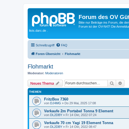
Forum des OV Güt
Bitte nur Beiträge ins Forum, die d
Forum ist der OV-N47! Die Anmeldung
lists.darc.de .
Schnellzugriff
FAQ
Foren-Übersicht
Flohmarkt
Flohmarkt
Moderator:
Moderatoren
Suche
Erw
Neues Thema
THEMEN
FritzBox 7360
von
DJ4MG
»
Do 29 Mai, 2025 17:08
Verkaufe 2m Portabel Tonna 9 Element
von
DL2DBY
»
Fr 14 Okt, 2022 07:24
Verkaufe 70 cm Yagi 19 Element Tonna
von
DL2DBY
»
Fr 14 Okt, 2022 08:47