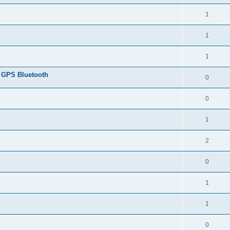
1
1
1
 GPS Bluetooth
0
0
1
2
0
1
1
0