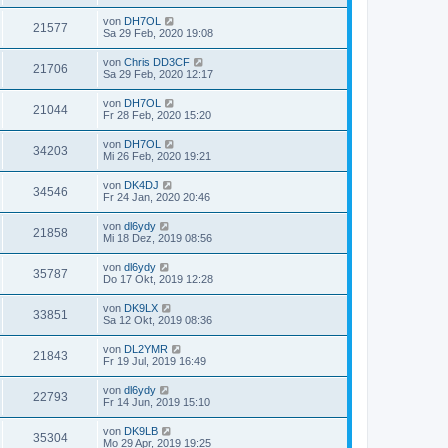
von
DH7OL
21577
Sa 29 Feb, 2020 19:08
von
Chris DD3CF
21706
Sa 29 Feb, 2020 12:17
von
DH7OL
21044
Fr 28 Feb, 2020 15:20
von
DH7OL
34203
Mi 26 Feb, 2020 19:21
von
DK4DJ
34546
Fr 24 Jan, 2020 20:46
von
dl6ydy
21858
Mi 18 Dez, 2019 08:56
von
dl6ydy
35787
Do 17 Okt, 2019 12:28
von
DK9LX
33851
Sa 12 Okt, 2019 08:36
von
DL2YMR
21843
Fr 19 Jul, 2019 16:49
von
dl6ydy
22793
Fr 14 Jun, 2019 15:10
von
DK9LB
35304
Mo 29 Apr, 2019 19:25