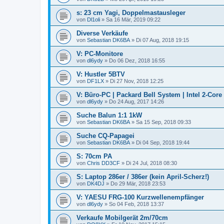
s: 23 cm Yagi, Doppelmastausleger
von
Dl1oli
»
Sa 16 Mär, 2019 09:22
Diverse Verkäufe
von
Sebastian DK6BA
»
Di 07 Aug, 2018 19:15
V: PC-Monitore
von
dl6ydy
»
Do 06 Dez, 2018 16:55
V: Hustler 5BTV
von
DF1LX
»
Di 27 Nov, 2018 12:25
V: Büro-PC | Packard Bell System | Intel 2-Core
von
dl6ydy
»
Do 24 Aug, 2017 14:26
Suche Balun 1:1 1kW
von
Sebastian DK6BA
»
Sa 15 Sep, 2018 09:33
Suche CQ-Papagei
von
Sebastian DK6BA
»
Di 04 Sep, 2018 19:44
S: 70cm PA
von
Chris DD3CF
»
Di 24 Jul, 2018 08:30
S: Laptop 286er / 386er (kein April-Scherz!)
von
DK4DJ
»
Do 29 Mär, 2018 23:53
V: YAESU FRG-100 Kurzwellenempfänger
von
dl6ydy
»
So 04 Feb, 2018 13:37
Verkaufe Mobilgerät 2m/70cm