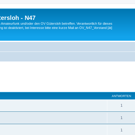
ersloh - N47
en Amateurfunk und/oder den OV Gütersloh betreffen. Verantwortlich für dieses
 ist deaktiviert, bei Interesse bitte eine kurze Mail an OV_N47_Vorstand [ät]
eiterte Suche
ANTWORTEN
1
1
1