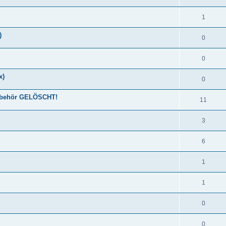
1
)
0
0
x)
0
 Zubehör GELÖSCHT!
11
3
6
1
1
0
0