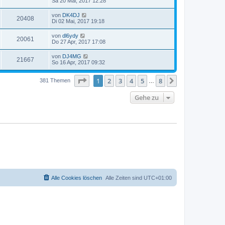
Sa 20 Mai, 2017 12:28
von
DK4DJ
20408
Di 02 Mai, 2017 19:18
von
dl6ydy
20061
Do 27 Apr, 2017 17:08
von
DJ4MG
21667
So 16 Apr, 2017 09:32
Seite
1
von
8
1
2
3
4
5
8
Nächste
381 Themen
…
Gehe zu
Alle Cookies löschen
Alle Zeiten sind
UTC+01:00