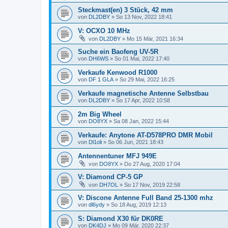
Steckmast(en) 3 Stück, 42 mm
von
DL2DBY
»
So 13 Nov, 2022 18:41
V: OCXO 10 MHz
von
DL2DBY
»
Mo 15 Mär, 2021 16:34
Suche ein Baofeng UV-5R
von
DH6WS
»
So 01 Mai, 2022 17:40
Verkaufe Kenwood R1000
von
DF 1 GLA
»
So 29 Mai, 2022 16:25
Verkaufe magnetische Antenne Selbstbau
von
DL2DBY
»
So 17 Apr, 2022 10:58
2m Big Wheel
von
DO8YX
»
Sa 08 Jan, 2022 15:44
Verkaufe: Anytone AT-D578PRO DMR Mobil
von
Dl1oli
»
So 06 Jun, 2021 18:43
Antennentuner MFJ 949E
von
DO8YX
»
Do 27 Aug, 2020 17:04
V: Diamond CP-5 GP
von
DH7OL
»
So 17 Nov, 2019 22:58
V: Discone Antenne Full Band 25-1300 mhz
von
dl6ydy
»
So 18 Aug, 2019 12:13
S: Diamond X30 für DK0RE
von
DK4DJ
»
Mo 09 Mär, 2020 22:37