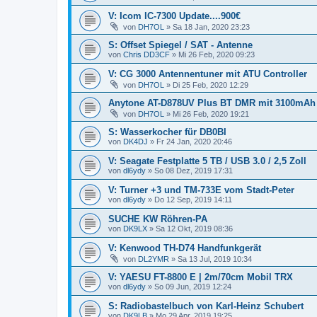
V: Icom IC-7300 Update....900€
von
DH7OL
»
Sa 18 Jan, 2020 23:23
S: Offset Spiegel / SAT - Antenne
von
Chris DD3CF
»
Mi 26 Feb, 2020 09:23
V: CG 3000 Antennentuner mit ATU Controller
von
DH7OL
»
Di 25 Feb, 2020 12:29
Anytone AT-D878UV Plus BT DMR mit 3100mAh
von
DH7OL
»
Mi 26 Feb, 2020 19:21
S: Wasserkocher für DB0BI
von
DK4DJ
»
Fr 24 Jan, 2020 20:46
V: Seagate Festplatte 5 TB / USB 3.0 / 2,5 Zoll
von
dl6ydy
»
So 08 Dez, 2019 17:31
V: Turner +3 und TM-733E vom Stadt-Peter
von
dl6ydy
»
Do 12 Sep, 2019 14:11
SUCHE KW Röhren-PA
von
DK9LX
»
Sa 12 Okt, 2019 08:36
V: Kenwood TH-D74 Handfunkgerät
von
DL2YMR
»
Sa 13 Jul, 2019 10:34
V: YAESU FT-8800 E | 2m/70cm Mobil TRX
von
dl6ydy
»
So 09 Jun, 2019 12:24
S: Radiobastelbuch von Karl-Heinz Schubert
von
DK9LB
»
Mo 29 Apr, 2019 19:25