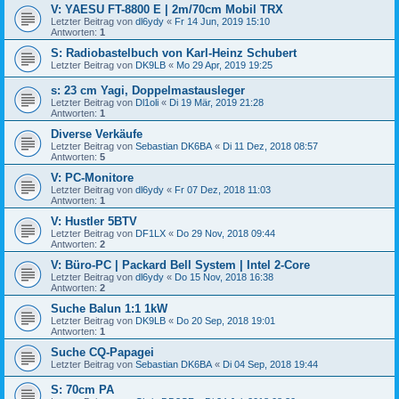
V: YAESU FT-8800 E | 2m/70cm Mobil TRX
Letzter Beitrag von
dl6ydy
«
Fr 14 Jun, 2019 15:10
Antworten:
1
S: Radiobastelbuch von Karl-Heinz Schubert
Letzter Beitrag von
DK9LB
«
Mo 29 Apr, 2019 19:25
s: 23 cm Yagi, Doppelmastausleger
Letzter Beitrag von
Dl1oli
«
Di 19 Mär, 2019 21:28
Antworten:
1
Diverse Verkäufe
Letzter Beitrag von
Sebastian DK6BA
«
Di 11 Dez, 2018 08:57
Antworten:
5
V: PC-Monitore
Letzter Beitrag von
dl6ydy
«
Fr 07 Dez, 2018 11:03
Antworten:
1
V: Hustler 5BTV
Letzter Beitrag von
DF1LX
«
Do 29 Nov, 2018 09:44
Antworten:
2
V: Büro-PC | Packard Bell System | Intel 2-Core
Letzter Beitrag von
dl6ydy
«
Do 15 Nov, 2018 16:38
Antworten:
2
Suche Balun 1:1 1kW
Letzter Beitrag von
DK9LB
«
Do 20 Sep, 2018 19:01
Antworten:
1
Suche CQ-Papagei
Letzter Beitrag von
Sebastian DK6BA
«
Di 04 Sep, 2018 19:44
S: 70cm PA