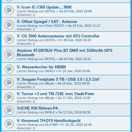
V: Icom IC-7300 Update....900€
Letzter Beitrag von
DH7OL
«
Sa 29 Feb, 2020 19:08
Antworten:
1
S: Offset Spiegel / SAT - Antenne
Letzter Beitrag von
Chris DD3CF
«
Sa 29 Feb, 2020 12:17
Antworten:
1
V: CG 3000 Antennentuner mit ATU Controller
Letzter Beitrag von
DH7OL
«
Fr 28 Feb, 2020 15:20
Antworten:
1
Anytone AT-D878UV Plus BT DMR mit 3100mAh GPS
Bluetooth
Letzter Beitrag von
DH7OL
«
Mi 26 Feb, 2020 19:21
S: Wasserkocher für DB0BI
Letzter Beitrag von
DK4DJ
«
Fr 24 Jan, 2020 20:46
V: Seagate Festplatte 5 TB / USB 3.0 / 2,5 Zoll
Letzter Beitrag von
dl6ydy
«
Mi 18 Dez, 2019 08:56
Antworten:
1
V: Turner +3 und TM-733E vom Stadt-Peter
Letzter Beitrag von
dl6ydy
«
Do 17 Okt, 2019 12:28
Antworten:
2
SUCHE KW Röhren-PA
Letzter Beitrag von
DK9LX
«
Sa 12 Okt, 2019 08:36
V: Kenwood TH-D74 Handfunkgerät
Letzter Beitrag von
DL2YMR
«
Fr 19 Jul, 2019 16:49
Antworten:
1