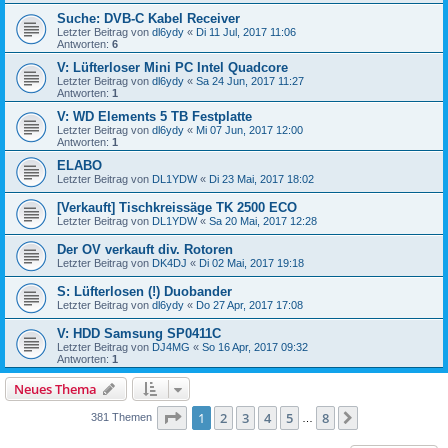
Suche: DVB-C Kabel Receiver
Letzter Beitrag von
dl6ydy
«
Di 11 Jul, 2017 11:06
Antworten:
6
V: Lüfterloser Mini PC Intel Quadcore
Letzter Beitrag von
dl6ydy
«
Sa 24 Jun, 2017 11:27
Antworten:
1
V: WD Elements 5 TB Festplatte
Letzter Beitrag von
dl6ydy
«
Mi 07 Jun, 2017 12:00
Antworten:
1
ELABO
Letzter Beitrag von
DL1YDW
«
Di 23 Mai, 2017 18:02
[Verkauft] Tischkreissäge TK 2500 ECO
Letzter Beitrag von
DL1YDW
«
Sa 20 Mai, 2017 12:28
Der OV verkauft div. Rotoren
Letzter Beitrag von
DK4DJ
«
Di 02 Mai, 2017 19:18
S: Lüfterlosen (!) Duobander
Letzter Beitrag von
dl6ydy
«
Do 27 Apr, 2017 17:08
V: HDD Samsung SP0411C
Letzter Beitrag von
DJ4MG
«
So 16 Apr, 2017 09:32
Antworten:
1
Neues Thema
Seite
1
von
8
1
2
3
4
5
8
Nächste
381 Themen
…