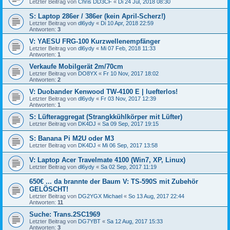
Letzter Beitrag von
Chris DD3CF
«
Di 24 Jul, 2018 08:30
S: Laptop 286er / 386er (kein April-Scherz!)
Letzter Beitrag von
dl6ydy
«
Di 10 Apr, 2018 22:59
Antworten:
3
V: YAESU FRG-100 Kurzwellenempfänger
Letzter Beitrag von
dl6ydy
«
Mi 07 Feb, 2018 11:33
Antworten:
1
Verkaufe Mobilgerät 2m/70cm
Letzter Beitrag von
DO8YX
«
Fr 10 Nov, 2017 18:02
Antworten:
2
V: Duobander Kenwood TW-4100 E | luefterlos!
Letzter Beitrag von
dl6ydy
«
Fr 03 Nov, 2017 12:39
Antworten:
1
S: Lüfteraggregat (Strangkkühlkörper mit Lüfter)
Letzter Beitrag von
DK4DJ
«
Sa 09 Sep, 2017 19:15
S: Banana Pi M2U oder M3
Letzter Beitrag von
DK4DJ
«
Mi 06 Sep, 2017 13:58
V: Laptop Acer Travelmate 4100 (Win7, XP, Linux)
Letzter Beitrag von
dl6ydy
«
Sa 02 Sep, 2017 11:19
650€ ... da brannte der Baum V: TS-590S mit Zubehör
GELÖSCHT!
Letzter Beitrag von
DG2YGX Michael
«
So 13 Aug, 2017 22:44
Antworten:
11
Suche: Trans.2SC1969
Letzter Beitrag von
DG7YBT
«
Sa 12 Aug, 2017 15:33
Antworten:
3