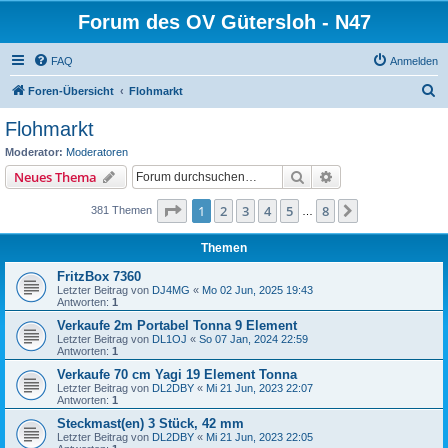
Forum des OV Gütersloh - N47
FAQ
Anmelden
S
Foren-Übersicht
Flohmarkt
u
Flohmarkt
c
Moderator:
Moderatoren
h
Suche
Erweiterte Suche
Neues Thema
e
Seite
1
von
8
1
2
3
4
5
8
Nächste
381 Themen
…
Themen
FritzBox 7360
Letzter Beitrag von
DJ4MG
«
Mo 02 Jun, 2025 19:43
Antworten:
1
Verkaufe 2m Portabel Tonna 9 Element
Letzter Beitrag von
DL1OJ
«
So 07 Jan, 2024 22:59
Antworten:
1
Verkaufe 70 cm Yagi 19 Element Tonna
Letzter Beitrag von
DL2DBY
«
Mi 21 Jun, 2023 22:07
Antworten:
1
Steckmast(en) 3 Stück, 42 mm
Letzter Beitrag von
DL2DBY
«
Mi 21 Jun, 2023 22:05