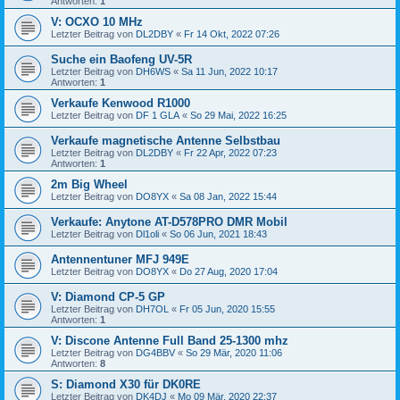
Antworten:
1
V: OCXO 10 MHz
Letzter Beitrag von
DL2DBY
«
Fr 14 Okt, 2022 07:26
Suche ein Baofeng UV-5R
Letzter Beitrag von
DH6WS
«
Sa 11 Jun, 2022 10:17
Antworten:
1
Verkaufe Kenwood R1000
Letzter Beitrag von
DF 1 GLA
«
So 29 Mai, 2022 16:25
Verkaufe magnetische Antenne Selbstbau
Letzter Beitrag von
DL2DBY
«
Fr 22 Apr, 2022 07:23
Antworten:
1
2m Big Wheel
Letzter Beitrag von
DO8YX
«
Sa 08 Jan, 2022 15:44
Verkaufe: Anytone AT-D578PRO DMR Mobil
Letzter Beitrag von
Dl1oli
«
So 06 Jun, 2021 18:43
Antennentuner MFJ 949E
Letzter Beitrag von
DO8YX
«
Do 27 Aug, 2020 17:04
V: Diamond CP-5 GP
Letzter Beitrag von
DH7OL
«
Fr 05 Jun, 2020 15:55
Antworten:
1
V: Discone Antenne Full Band 25-1300 mhz
Letzter Beitrag von
DG4BBV
«
So 29 Mär, 2020 11:06
Antworten:
8
S: Diamond X30 für DK0RE
Letzter Beitrag von
DK4DJ
«
Mo 09 Mär, 2020 22:37