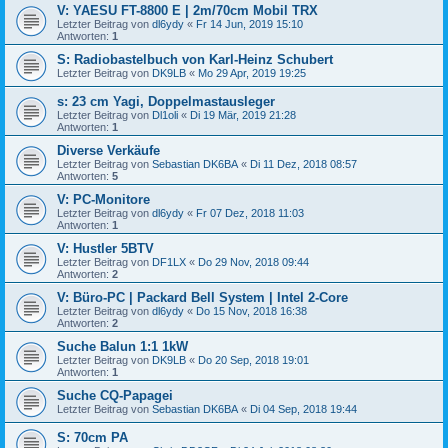
V: YAESU FT-8800 E | 2m/70cm Mobil TRX
Letzter Beitrag von
dl6ydy
«
Fr 14 Jun, 2019 15:10
Antworten:
1
S: Radiobastelbuch von Karl-Heinz Schubert
Letzter Beitrag von
DK9LB
«
Mo 29 Apr, 2019 19:25
s: 23 cm Yagi, Doppelmastausleger
Letzter Beitrag von
Dl1oli
«
Di 19 Mär, 2019 21:28
Antworten:
1
Diverse Verkäufe
Letzter Beitrag von
Sebastian DK6BA
«
Di 11 Dez, 2018 08:57
Antworten:
5
V: PC-Monitore
Letzter Beitrag von
dl6ydy
«
Fr 07 Dez, 2018 11:03
Antworten:
1
V: Hustler 5BTV
Letzter Beitrag von
DF1LX
«
Do 29 Nov, 2018 09:44
Antworten:
2
V: Büro-PC | Packard Bell System | Intel 2-Core
Letzter Beitrag von
dl6ydy
«
Do 15 Nov, 2018 16:38
Antworten:
2
Suche Balun 1:1 1kW
Letzter Beitrag von
DK9LB
«
Do 20 Sep, 2018 19:01
Antworten:
1
Suche CQ-Papagei
Letzter Beitrag von
Sebastian DK6BA
«
Di 04 Sep, 2018 19:44
S: 70cm PA