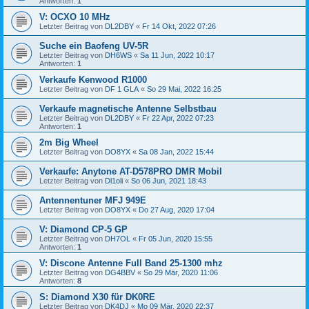
Antworten:
1
V: OCXO 10 MHz
Letzter Beitrag von
DL2DBY
«
Fr 14 Okt, 2022 07:26
Suche ein Baofeng UV-5R
Letzter Beitrag von
DH6WS
«
Sa 11 Jun, 2022 10:17
Antworten:
1
Verkaufe Kenwood R1000
Letzter Beitrag von
DF 1 GLA
«
So 29 Mai, 2022 16:25
Verkaufe magnetische Antenne Selbstbau
Letzter Beitrag von
DL2DBY
«
Fr 22 Apr, 2022 07:23
Antworten:
1
2m Big Wheel
Letzter Beitrag von
DO8YX
«
Sa 08 Jan, 2022 15:44
Verkaufe: Anytone AT-D578PRO DMR Mobil
Letzter Beitrag von
Dl1oli
«
So 06 Jun, 2021 18:43
Antennentuner MFJ 949E
Letzter Beitrag von
DO8YX
«
Do 27 Aug, 2020 17:04
V: Diamond CP-5 GP
Letzter Beitrag von
DH7OL
«
Fr 05 Jun, 2020 15:55
Antworten:
1
V: Discone Antenne Full Band 25-1300 mhz
Letzter Beitrag von
DG4BBV
«
So 29 Mär, 2020 11:06
Antworten:
8
S: Diamond X30 für DK0RE
Letzter Beitrag von
DK4DJ
«
Mo 09 Mär, 2020 22:37