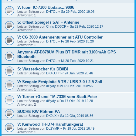
V: Icom IC-7300 Update....900€
Letzter Beitrag von
DH7OL
«
Sa 29 Feb, 2020 19:08
Antworten:
1
S: Offset Spiegel / SAT - Antenne
Letzter Beitrag von
Chris DD3CF
«
Sa 29 Feb, 2020 12:17
Antworten:
1
V: CG 3000 Antennentuner mit ATU Controller
Letzter Beitrag von
DH7OL
«
Fr 28 Feb, 2020 15:20
Antworten:
1
Anytone AT-D878UV Plus BT DMR mit 3100mAh GPS
Bluetooth
Letzter Beitrag von
DH7OL
«
Mi 26 Feb, 2020 19:21
S: Wasserkocher für DB0BI
Letzter Beitrag von
DK4DJ
«
Fr 24 Jan, 2020 20:46
V: Seagate Festplatte 5 TB / USB 3.0 / 2,5 Zoll
Letzter Beitrag von
dl6ydy
«
Mi 18 Dez, 2019 08:56
Antworten:
1
V: Turner +3 und TM-733E vom Stadt-Peter
Letzter Beitrag von
dl6ydy
«
Do 17 Okt, 2019 12:28
Antworten:
2
SUCHE KW Röhren-PA
Letzter Beitrag von
DK9LX
«
Sa 12 Okt, 2019 08:36
V: Kenwood TH-D74 Handfunkgerät
Letzter Beitrag von
DL2YMR
«
Fr 19 Jul, 2019 16:49
Antworten:
1