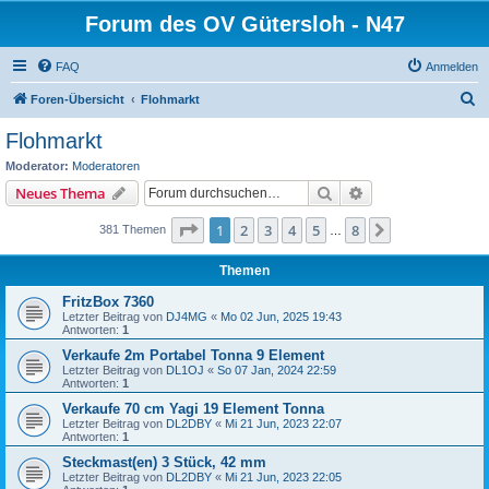
Forum des OV Gütersloh - N47
FAQ
Anmelden
S
Foren-Übersicht
Flohmarkt
u
Flohmarkt
c
Moderator:
Moderatoren
h
Suche
Erweiterte Suche
Neues Thema
e
Seite
1
von
8
1
2
3
4
5
8
Nächste
381 Themen
…
Themen
FritzBox 7360
Letzter Beitrag von
DJ4MG
«
Mo 02 Jun, 2025 19:43
Antworten:
1
Verkaufe 2m Portabel Tonna 9 Element
Letzter Beitrag von
DL1OJ
«
So 07 Jan, 2024 22:59
Antworten:
1
Verkaufe 70 cm Yagi 19 Element Tonna
Letzter Beitrag von
DL2DBY
«
Mi 21 Jun, 2023 22:07
Antworten:
1
Steckmast(en) 3 Stück, 42 mm
Letzter Beitrag von
DL2DBY
«
Mi 21 Jun, 2023 22:05