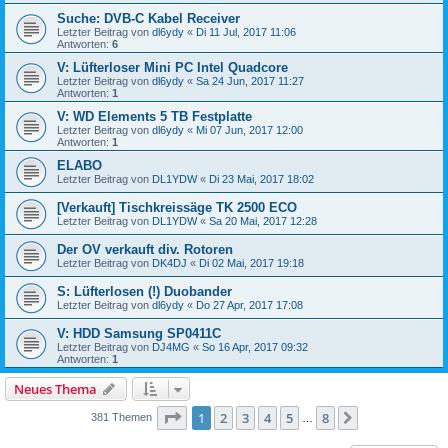
Suche: DVB-C Kabel Receiver
Letzter Beitrag von
dl6ydy
«
Di 11 Jul, 2017 11:06
Antworten:
6
V: Lüfterloser Mini PC Intel Quadcore
Letzter Beitrag von
dl6ydy
«
Sa 24 Jun, 2017 11:27
Antworten:
1
V: WD Elements 5 TB Festplatte
Letzter Beitrag von
dl6ydy
«
Mi 07 Jun, 2017 12:00
Antworten:
1
ELABO
Letzter Beitrag von
DL1YDW
«
Di 23 Mai, 2017 18:02
[Verkauft] Tischkreissäge TK 2500 ECO
Letzter Beitrag von
DL1YDW
«
Sa 20 Mai, 2017 12:28
Der OV verkauft div. Rotoren
Letzter Beitrag von
DK4DJ
«
Di 02 Mai, 2017 19:18
S: Lüfterlosen (!) Duobander
Letzter Beitrag von
dl6ydy
«
Do 27 Apr, 2017 17:08
V: HDD Samsung SP0411C
Letzter Beitrag von
DJ4MG
«
So 16 Apr, 2017 09:32
Antworten:
1
Neues Thema
Seite
1
von
8
1
2
3
4
5
8
Nächste
381 Themen
…