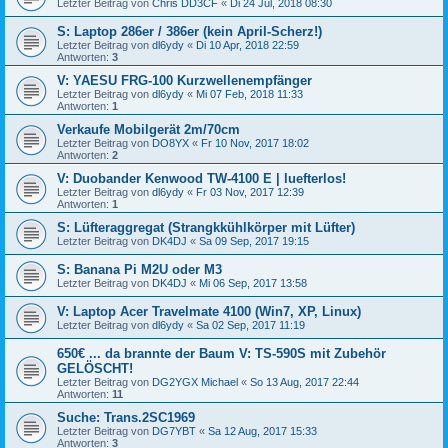
Letzter Beitrag von
Chris DD3CF
«
Di 24 Jul, 2018 08:30
S: Laptop 286er / 386er (kein April-Scherz!)
Letzter Beitrag von
dl6ydy
«
Di 10 Apr, 2018 22:59
Antworten:
3
V: YAESU FRG-100 Kurzwellenempfänger
Letzter Beitrag von
dl6ydy
«
Mi 07 Feb, 2018 11:33
Antworten:
1
Verkaufe Mobilgerät 2m/70cm
Letzter Beitrag von
DO8YX
«
Fr 10 Nov, 2017 18:02
Antworten:
2
V: Duobander Kenwood TW-4100 E | luefterlos!
Letzter Beitrag von
dl6ydy
«
Fr 03 Nov, 2017 12:39
Antworten:
1
S: Lüfteraggregat (Strangkkühlkörper mit Lüfter)
Letzter Beitrag von
DK4DJ
«
Sa 09 Sep, 2017 19:15
S: Banana Pi M2U oder M3
Letzter Beitrag von
DK4DJ
«
Mi 06 Sep, 2017 13:58
V: Laptop Acer Travelmate 4100 (Win7, XP, Linux)
Letzter Beitrag von
dl6ydy
«
Sa 02 Sep, 2017 11:19
650€ ... da brannte der Baum V: TS-590S mit Zubehör
GELÖSCHT!
Letzter Beitrag von
DG2YGX Michael
«
So 13 Aug, 2017 22:44
Antworten:
11
Suche: Trans.2SC1969
Letzter Beitrag von
DG7YBT
«
Sa 12 Aug, 2017 15:33
Antworten:
3