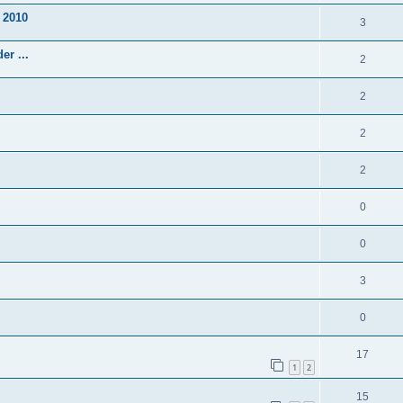
 2010
3
er ...
2
2
2
2
0
0
3
0
17
1
2
15