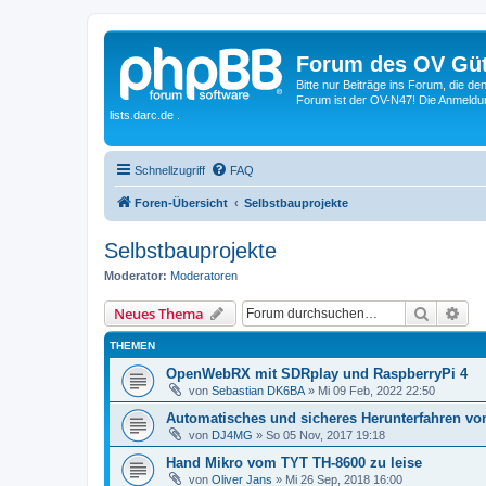
Forum des OV Güt
Bitte nur Beiträge ins Forum, die d
Forum ist der OV-N47! Die Anmeldung
lists.darc.de .
Schnellzugriff
FAQ
Foren-Übersicht
Selbstbauprojekte
Selbstbauprojekte
Moderator:
Moderatoren
Suche
Erw
Neues Thema
THEMEN
OpenWebRX mit SDRplay und RaspberryPi 4
von
Sebastian DK6BA
»
Mi 09 Feb, 2022 22:50
Automatisches und sicheres Herunterfahren vo
von
DJ4MG
»
So 05 Nov, 2017 19:18
Hand Mikro vom TYT TH-8600 zu leise
von
Oliver Jans
»
Mi 26 Sep, 2018 16:00