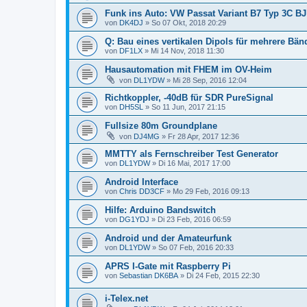
Funk ins Auto: VW Passat Variant B7 Typ 3C BJ
von
DK4DJ
»
So 07 Okt, 2018 20:29
Q: Bau eines vertikalen Dipols für mehrere Bänd
von
DF1LX
»
Mi 14 Nov, 2018 11:30
Hausautomation mit FHEM im OV-Heim
von
DL1YDW
»
Mi 28 Sep, 2016 12:04
Richtkoppler, -40dB für SDR PureSignal
von
DH5SL
»
So 11 Jun, 2017 21:15
Fullsize 80m Groundplane
von
DJ4MG
»
Fr 28 Apr, 2017 12:36
MMTTY als Fernschreiber Test Generator
von
DL1YDW
»
Di 16 Mai, 2017 17:00
Android Interface
von
Chris DD3CF
»
Mo 29 Feb, 2016 09:13
Hilfe: Arduino Bandswitch
von
DG1YDJ
»
Di 23 Feb, 2016 06:59
Android und der Amateurfunk
von
DL1YDW
»
So 07 Feb, 2016 20:33
APRS I-Gate mit Raspberry Pi
von
Sebastian DK6BA
»
Di 24 Feb, 2015 22:30
i-Telex.net