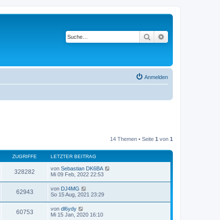
Suche
Erweiterte Suche
Anmelden
14 Themen • Seite
1
von
1
ZUGRIFFE
LETZTER BEITRAG
von
Sebastian DK6BA
328282
Mi 09 Feb, 2022 22:53
von
DJ4MG
62943
So 15 Aug, 2021 23:29
von
dl6ydy
60753
Mi 15 Jan, 2020 16:10