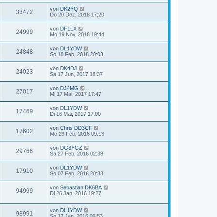
von
DK2YQ
33472
Do 20 Dez, 2018 17:20
von
DF1LX
24999
Mo 19 Nov, 2018 19:44
von
DL1YDW
24848
So 18 Feb, 2018 20:03
von
DK4DJ
24023
Sa 17 Jun, 2017 18:37
von
DJ4MG
27017
Mi 17 Mai, 2017 17:47
von
DL1YDW
17469
Di 16 Mai, 2017 17:00
von
Chris DD3CF
17602
Mo 29 Feb, 2016 09:13
von
DG8YGZ
29766
Sa 27 Feb, 2016 02:38
von
DL1YDW
17910
So 07 Feb, 2016 20:33
von
Sebastian DK6BA
94999
Di 26 Jan, 2016 19:27
von
DL1YDW
98991
So 17 Jan, 2016 09:53