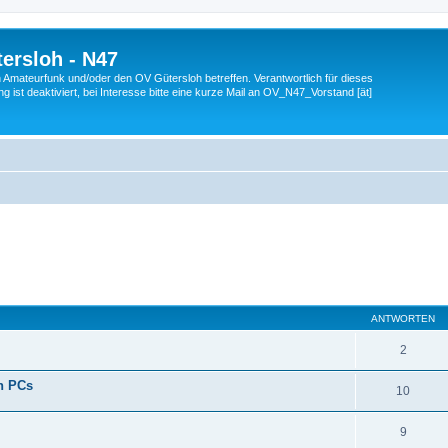
ersloh - N47
en Amateurfunk und/oder den OV Gütersloh betreffen. Verantwortlich für dieses
 ist deaktiviert, bei Interesse bitte eine kurze Mail an OV_N47_Vorstand [ät]
eiterte Suche
ANTWORTEN
2
n PCs
10
9