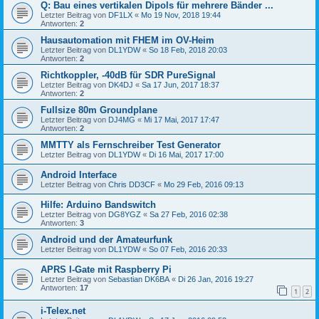
Q: Bau eines vertikalen Dipols für mehrere Bänder ...
Letzter Beitrag von
DF1LX
«
Mo 19 Nov, 2018 19:44
Antworten:
2
Hausautomation mit FHEM im OV-Heim
Letzter Beitrag von
DL1YDW
«
So 18 Feb, 2018 20:03
Antworten:
2
Richtkoppler, -40dB für SDR PureSignal
Letzter Beitrag von
DK4DJ
«
Sa 17 Jun, 2017 18:37
Antworten:
2
Fullsize 80m Groundplane
Letzter Beitrag von
DJ4MG
«
Mi 17 Mai, 2017 17:47
Antworten:
2
MMTTY als Fernschreiber Test Generator
Letzter Beitrag von
DL1YDW
«
Di 16 Mai, 2017 17:00
Android Interface
Letzter Beitrag von
Chris DD3CF
«
Mo 29 Feb, 2016 09:13
Hilfe: Arduino Bandswitch
Letzter Beitrag von
DG8YGZ
«
Sa 27 Feb, 2016 02:38
Antworten:
3
Android und der Amateurfunk
Letzter Beitrag von
DL1YDW
«
So 07 Feb, 2016 20:33
APRS I-Gate mit Raspberry Pi
Letzter Beitrag von
Sebastian DK6BA
«
Di 26 Jan, 2016 19:27
Antworten:
17
1
2
i-Telex.net