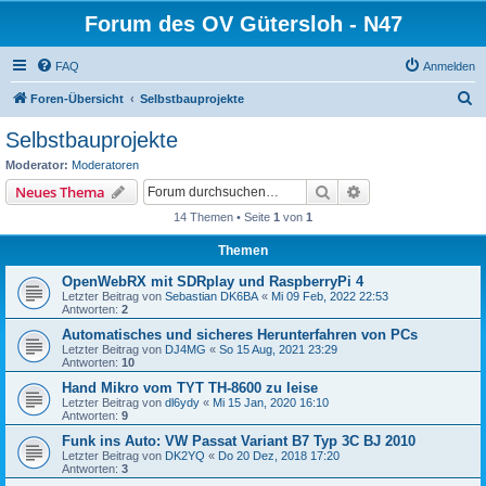
Forum des OV Gütersloh - N47
FAQ
Anmelden
S
Foren-Übersicht
Selbstbauprojekte
u
Selbstbauprojekte
c
Moderator:
Moderatoren
h
Suche
Erweiterte Suche
Neues Thema
e
14 Themen • Seite
1
von
1
Themen
OpenWebRX mit SDRplay und RaspberryPi 4
Letzter Beitrag von
Sebastian DK6BA
«
Mi 09 Feb, 2022 22:53
Antworten:
2
Automatisches und sicheres Herunterfahren von PCs
Letzter Beitrag von
DJ4MG
«
So 15 Aug, 2021 23:29
Antworten:
10
Hand Mikro vom TYT TH-8600 zu leise
Letzter Beitrag von
dl6ydy
«
Mi 15 Jan, 2020 16:10
Antworten:
9
Funk ins Auto: VW Passat Variant B7 Typ 3C BJ 2010
Letzter Beitrag von
DK2YQ
«
Do 20 Dez, 2018 17:20
Antworten:
3